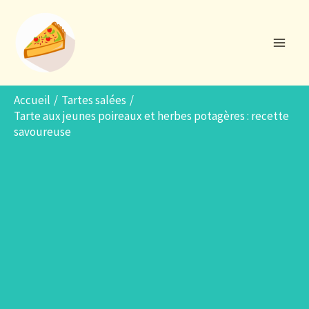
Aller
R
au
e
contenu
c
h
e
Accueil
Tartes salées
Tarte aux jeunes poireaux et herbes potagères : recette
r
savoureuse
c
h
e
r