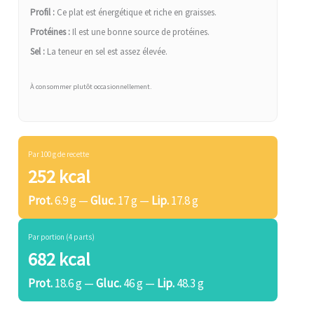
Profil :
Ce plat est énergétique et riche en graisses.
Protéines :
Il est une bonne source de protéines.
Sel :
La teneur en sel est assez élevée.
À consommer plutôt occasionnellement.
Par 100 g de recette
252 kcal
Prot.
6.9 g —
Gluc.
17 g —
Lip.
17.8 g
Par portion (4 parts)
682 kcal
Prot.
18.6 g —
Gluc.
46 g —
Lip.
48.3 g