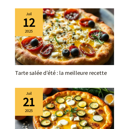
Juil
12
2025
Tarte salée d’été : la meilleure recette
Juil
21
2025