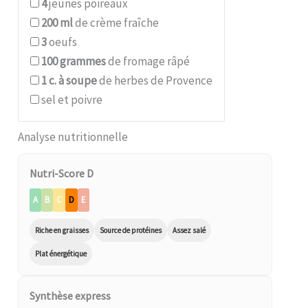
4
jeunes poireaux
200
ml
de crème fraîche
3
oeufs
100
grammes
de fromage râpé
1
c. à soupe
de herbes de Provence
sel et poivre
Analyse nutritionnelle
Nutri-Score D
A
B
C
D
E
Riche en graisses
Source de protéines
Assez salé
Plat énergétique
Synthèse express