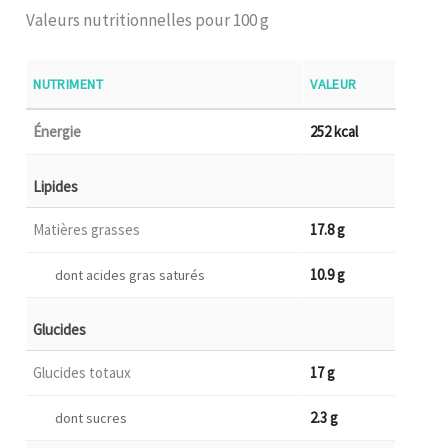
Valeurs nutritionnelles pour 100 g
NUTRIMENT
VALEUR
Énergie
252 kcal
Lipides
Matières grasses
17.8 g
10.9 g
dont acides gras saturés
Glucides
Glucides totaux
17 g
2.3 g
dont sucres