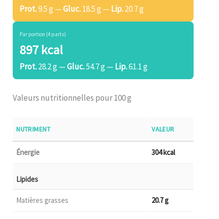
Prot.
9.5 g —
Gluc.
18.5 g —
Lip.
20.7 g
Par portion (4 parts)
897 kcal
Prot.
28.2 g —
Gluc.
54.7 g —
Lip.
61.1 g
Valeurs nutritionnelles pour 100 g
NUTRIMENT
VALEUR
Énergie
304 kcal
Lipides
Matières grasses
20.7 g