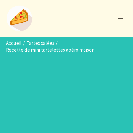
Aller
R
au
e
contenu
c
h
e
Accueil
Tartes salées
Recette de mini tartelettes apéro maison
r
c
h
e
r