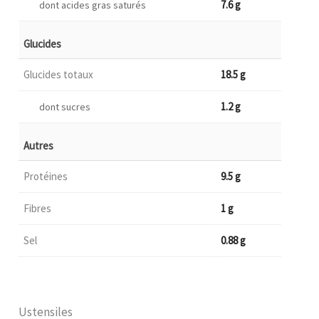
7.6 g
dont acides gras saturés
Glucides
Glucides totaux
18.5 g
1.2 g
dont sucres
Autres
Protéines
9.5 g
Fibres
1 g
Sel
0.88 g
Ustensiles