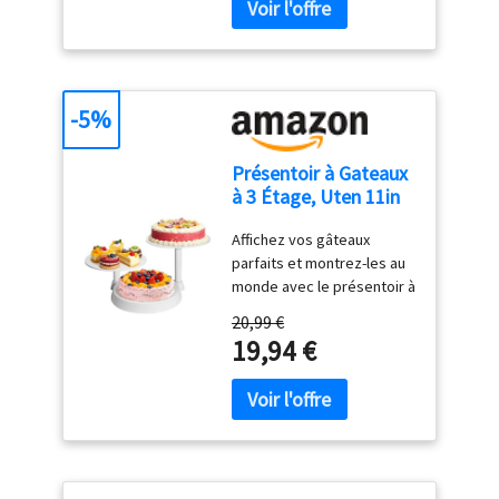
-5%
Présentoir à Gateaux
à 3 Étage, Uten 11in
Plateau Support
Affichez vos gâteaux
Gateau, Tiered
parfaits et montrez-les au
Patisserie
monde avec le présentoir à
Presentation pour
gâteaux à 3 étages par
Fête de Noël,
20,99 €
Uten. Rendez votre thé de
Mariage, Anniversaire,
19,94 €
l'après-midi avec des amis
Buffet Evenement
plus élégants. Une façon
passionnante de présenter
des cupcakes décorés.
Idéal pour une fête ou un
mariage. Idéal pour les
buffets, les occasions