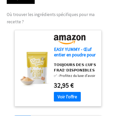
Où trouver les ingrédients spécifiques pour ma
recette ?
EASY YUMMY - Œuf
entier en poudre pour
la cuisine (1kg), 100%
𝗧𝗢𝗨𝗝𝗢𝗨𝗥𝗦 𝗗𝗘𝗦 Œ𝗨𝗙𝗦
d'œuf en poudre
𝗙𝗥𝗔𝗜? 𝗗𝗜𝗦𝗣𝗢𝗡𝗜𝗕𝗟𝗘𝗦
✅ - Profitez du luxe d'avoir
l'équivalent de 80 œufs
32,95 €
frais à portée de main à
tout moment. Notre
poudre d'œufs
déshydratés vous garantit
de ne jamais manquer de
cet ingrédient essentiel,