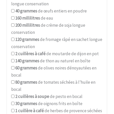
longue conservation
40
grammes
de œufs entiers en poudre
160
millilitres
de eau
200
millilitres
de crème de soja longue
conservation
120
grammes
de fromage râpé en sachet longue
conservation
2
cuillères à café
de moutarde de dijon en pot
140
grammes
de thon au naturel en boîte
60
grammes
de olives noires dénoyautées en
bocal
80
grammes
de tomates séchées à l’huile en
bocal
2
cuillères à soupe
de pesto en bocal
30
grammes
de oignons frits en boîte
1
cuillère à café
de herbes de provence séchées