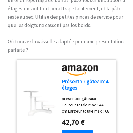
un effet reportage de buffet, pose-les sur un support à
et aux températures
produit ne passe pas au
étages: on voit tout, on attrape facilement, et la pâte
élevées, garantissant une
lave-vaisselle. Dimensions
utilisation durable. Leur
reste au sec. Utilise des petites pinces de service pour
Ø 28 x 2 cm, et son poids
structure solide ne se plie
est de 198 g.
que les doigts ne cassent pas les bords.
pas et garde sa forme
dans le temps. Ils sont
compatibles avec le lave-
Où trouver la vaisselle adaptée pour une présentation
vaisselle pour un
parfaite ?
nettoyage facile Cadeau
idéal pour les passionnés
de pâtisserie : Ce set est
un cadeau parfait pour les
amateurs de pâtisserie,
Présentoir gâteaux 4
inspirant la créativité avec
étages
différentes formes et
tailles. Idéal pour les fêtes,
présentoir gâteaux
il ravira ceux qui aiment
Hauteur totale max. : 44,5
préparer des biscuits,
cm Largeur totale max. : 68
gâteaux ou mousses et
cm 4 plateaux ronds - Ø
42,70 €
expérimenter de nouvelles
plateaux : 27,5 cm
formes en cuisine