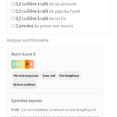
0,5
cuillère à café
de ail semoule
0,5
cuillère à café
de paprika fumé
0,5
cuillère à café
de sel fin
2
pincées
de poivre noir moulu
Analyse nutritionnelle
Nutri-Score D
A
B
C
D
E
Très riche en graisses
Assez salé
Plat énergétique
Riche en protéines
Synthèse express
Profil :
Ces mini tartelettes constituent un plat énergétique et