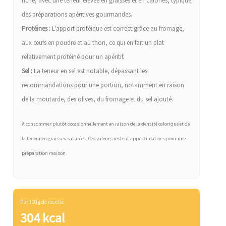
riche, avec une teneur élevée en graisses et en calories, typique
des préparations apéritives gourmandes.
Protéines :
L'apport protéique est correct grâce au fromage,
aux œufs en poudre et au thon, ce qui en fait un plat
relativement protéiné pour un apéritif.
Sel :
La teneur en sel est notable, dépassant les
recommandations pour une portion, notamment en raison
de la moutarde, des olives, du fromage et du sel ajouté.
À consommer plutôt occasionnellement en raison de la densité calorique et de
la teneur en graisses saturées. Ces valeurs restent approximatives pour une
préparation maison.
Par 100 g de recette
304 kcal