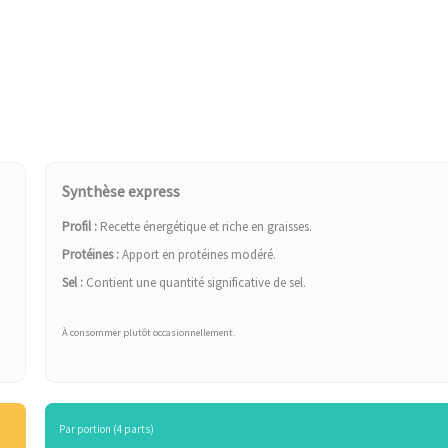
Synthèse express
Profil :
Recette énergétique et riche en graisses.
Protéines :
Apport en protéines modéré.
Sel :
Contient une quantité significative de sel.
À consommer plutôt occasionnellement.
Par portion (4 parts)