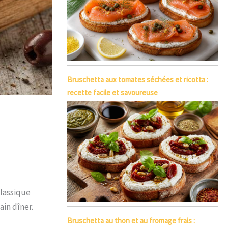
Bruschetta aux tomates séchées et ricotta :
recette facile et savoureuse
classique
ain dîner.
Bruschetta au thon et au fromage frais :