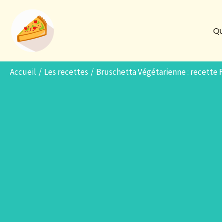
Aller
au
Qu
contenu
Accueil
Les recettes
Bruschetta Végétarienne : recette 