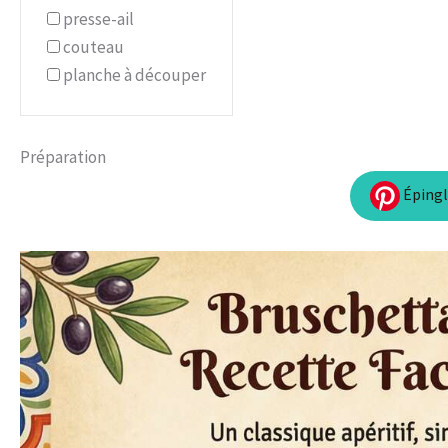
presse-ail
couteau
planche à découper
Préparation
Épingle