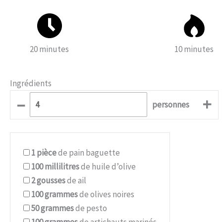
20 minutes
10 minutes
Ingrédients
–
+
personnes
1
pièce
de pain baguette
100
millilitres
de huile d’olive
2
gousses
de ail
100
grammes
de olives noires
50
grammes
de pesto