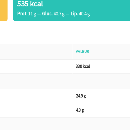
535 kcal
Prot.
11 g —
Gluc.
40.7 g —
Lip.
40.4 g
VALEUR
330 kcal
24.9 g
4.3 g