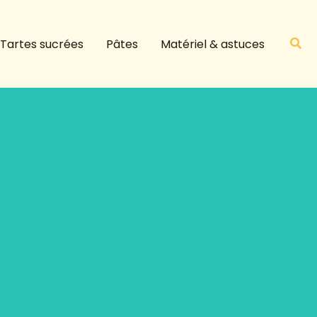
R
e
Rech
Tartes sucrées
Pâtes
Matériel & astuces
c
h
e
r
c
h
e
r