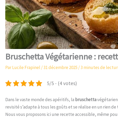
Bruschetta Végétarienne : recet
Par
Lucile Frapinel
/
31 décembre 2025
/
3 minutes de lectu
5/5 - (4 votes)
Dans le vaste monde des apéritifs, la
bruschetta
végétarienn
revisité s’adapte à tous les goûts et se réalise en un rien d
Nous vous proposons ici une recette accessible, même pour