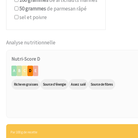
100
grammes
de artichauts marinés
50
grammes
de parmesan râpé
sel et poivre
Analyse nutritionnelle
Nutri-Score D
A
B
C
D
E
Riche en graisses
Source d'énergie
Assez salé
Source de fibres
Par 100 g de recette