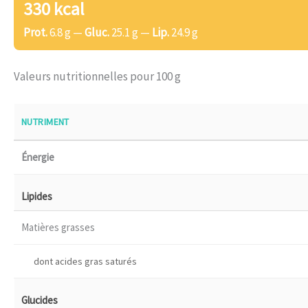
330 kcal
Prot.
6.8 g —
Gluc.
25.1 g —
Lip.
24.9 g
Valeurs nutritionnelles pour 100 g
NUTRIMENT
Énergie
Lipides
Matières grasses
dont acides gras saturés
Glucides