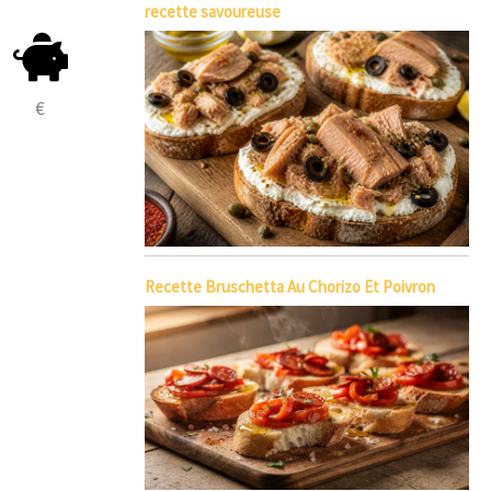
recette savoureuse
€
Recette Bruschetta Au Chorizo Et Poivron