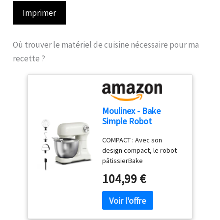
Imprimer
Où trouver le matériel de cuisine nécessaire pour ma
recette ?
Moulinex - Bake
Simple Robot
Pâtissier compact
COMPACT : Avec son
fouet, batteur et
design compact, le robot
crochet
pâtissierBake
Simples'adapte
104,99 €
parfaitement à toutes les
cuisines - sataillen'est pas
plus grande qu'une feuille
de papier A4. FACILE À