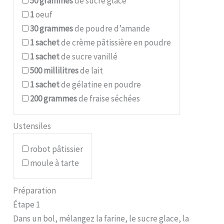
50
grammes
de sucre glace
1
oeuf
30
grammes
de poudre d’amande
1
sachet
de crème pâtissière en poudre
1
sachet
de sucre vanillé
500
millilitres
de lait
1
sachet
de gélatine en poudre
200
grammes
de fraise séchées
Ustensiles
robot pâtissier
moule à tarte
Préparation
Étape 1
Dans un bol, mélangez la farine, le sucre glace, la