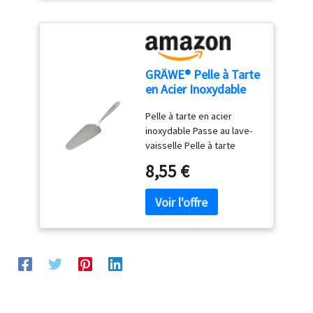
au lave-vaisselle
GRÄWE® Pelle à Tarte
en Acier Inoxydable
série Königstein
Pelle à tarte en acier
inoxydable Passe au lave-
vaisselle Pelle à tarte
simple sans décor - Polie à
8,55 €
la main Matériau : acier
inoxydable chromé 18 %