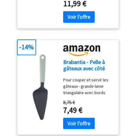
11,99 €
-14%
Brabantia - Pelle à
gâteaux avec côté
tranchant - Jade
Pour couper et servir les
Green
gâteaux - grande lame
triangulaire avec bords
dentelés Bords tranchants
8,75 €
des deux côtés. Convient
7,49 €
aux droitiers et aux
gauchers Facile à ranger -
avec boucle de suspension
Facile à nettoyer - résiste