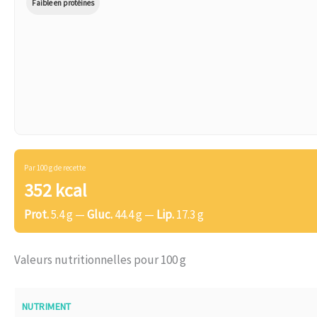
Faible en protéines
Par 100 g de recette
352 kcal
Prot.
5.4 g —
Gluc.
44.4 g —
Lip.
17.3 g
Valeurs nutritionnelles pour 100 g
NUTRIMENT