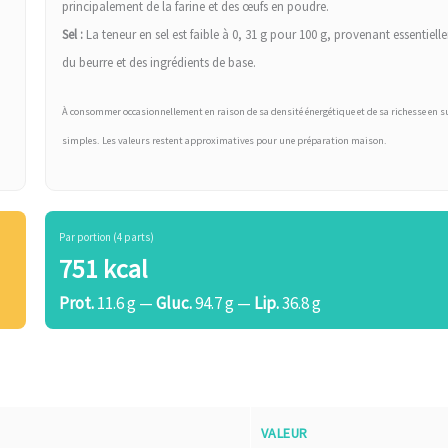
principalement de la farine et des œufs en poudre.
Sel :
La teneur en sel est faible à 0, 31 g pour 100 g, provenant essentiel
du beurre et des ingrédients de base.
À consommer occasionnellement en raison de sa densité énergétique et de sa richesse en s
simples. Les valeurs restent approximatives pour une préparation maison.
Par portion (4 parts)
751 kcal
Prot.
11.6 g —
Gluc.
94.7 g —
Lip.
36.8 g
VALEUR