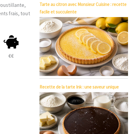
Tarte au citron avec Monsieur Cuisine : recette
roustillante,
facile et succulente
nts frais, tout
.
€€
Recette de la tarte Ink : une saveur unique