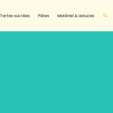
R
e
Rech
Tartes sucrées
Pâtes
Matériel & astuces
c
h
e
r
c
h
e
r