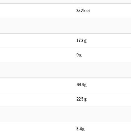
352 kcal
17.3 g
9 g
44.4 g
22.5 g
5.4 g