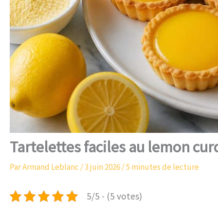
Tartelettes faciles au lemon curd
Par
Armand Leblanc
/
3 juin 2026
/
5 minutes de lecture
5/5 - (5 votes)