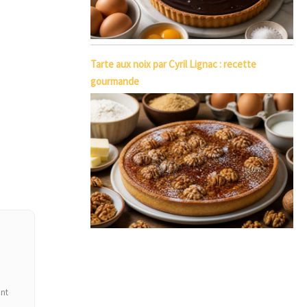
Tarte aux noix par Cyril Lignac : recette
gourmande
ant