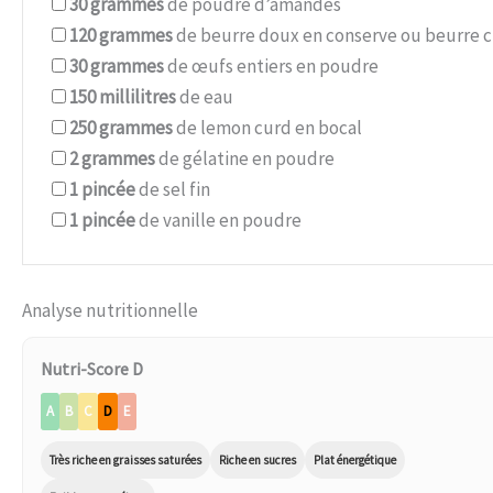
30
grammes
de poudre d’amandes
120
grammes
de beurre doux en conserve ou beurre cl
30
grammes
de œufs entiers en poudre
150
millilitres
de eau
250
grammes
de lemon curd en bocal
2
grammes
de gélatine en poudre
1
pincée
de sel fin
1
pincée
de vanille en poudre
Analyse nutritionnelle
Nutri-Score D
A
B
C
D
E
Très riche en graisses saturées
Riche en sucres
Plat énergétique