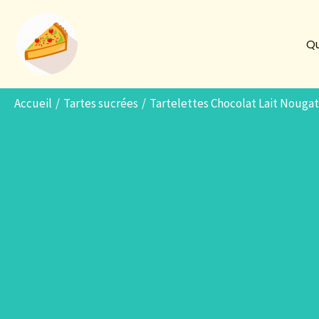
Aller
au
Qu
contenu
Accueil
Tartes sucrées
Tartelettes Chocolat Lait Nouga