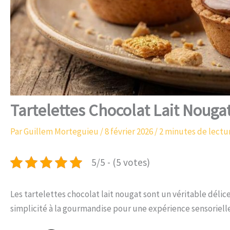
Tartelettes Chocolat Lait Nouga
Par
Guillem Morteguieu
/
8 février 2026
/
2 minutes de lectu
5/5 - (5 votes)
Les tartelettes chocolat lait nougat sont un véritable délic
simplicité à la gourmandise pour une expérience sensoriel