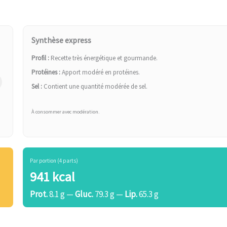
Synthèse express
Profil :
Recette très énergétique et gourmande.
Protéines :
Apport modéré en protéines.
Sel :
Contient une quantité modérée de sel.
À consommer avec modération.
Par portion (4 parts)
941 kcal
Prot.
8.1 g —
Gluc.
79.3 g —
Lip.
65.3 g