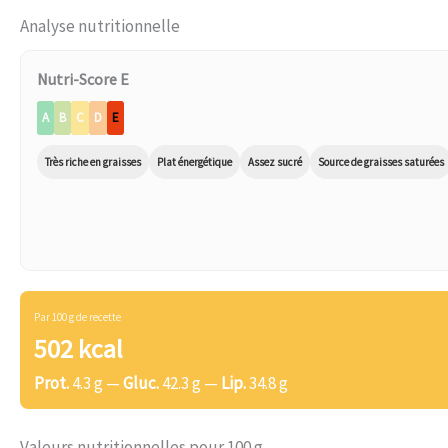
Analyse nutritionnelle
Nutri-Score E
A
B
C
D
E
Très riche en graisses
Plat énergétique
Assez sucré
Source de graisses saturées
Par 100 g de recette
502 kcal
Prot.
4.3 g —
Gluc.
42.3 g —
Lip.
34.8 g
Valeurs nutritionnelles pour 100 g