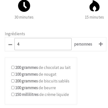
30 minutes
15 minutes
Ingrédients
–
+
personnes
200
grammes
de chocolat au lait
100
grammes
de nougat
200
grammes
de biscuits sablés
100
grammes
de beurre
150
millilitres
de crème liquide