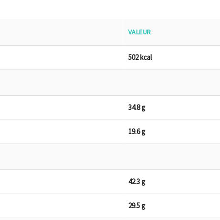
VALEUR
502 kcal
34.8 g
19.6 g
42.3 g
29.5 g