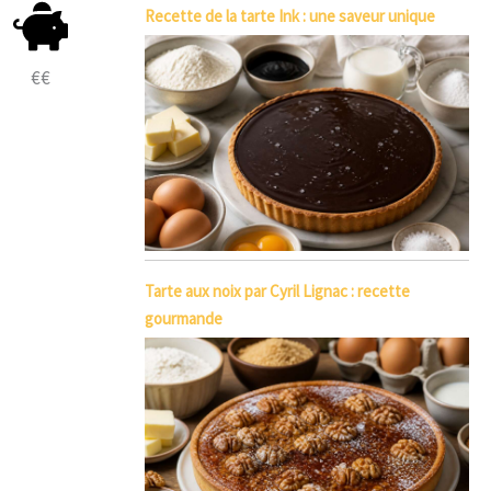
Recette de la tarte Ink : une saveur unique
€€
Tarte aux noix par Cyril Lignac : recette
gourmande