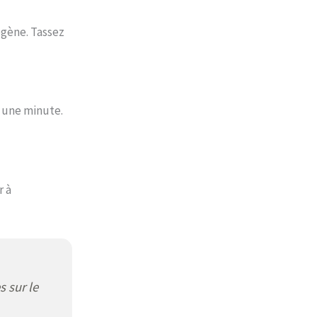
ogène. Tassez
r une minute.
r à
s sur le