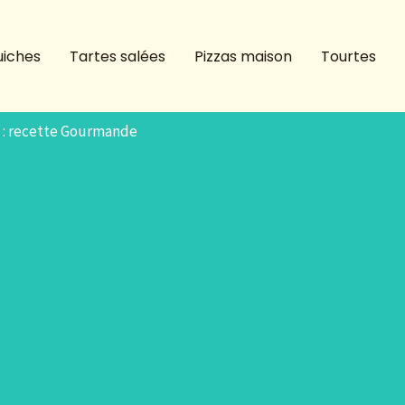
iches
Tartes salées
Pizzas maison
Tourtes
t : recette Gourmande