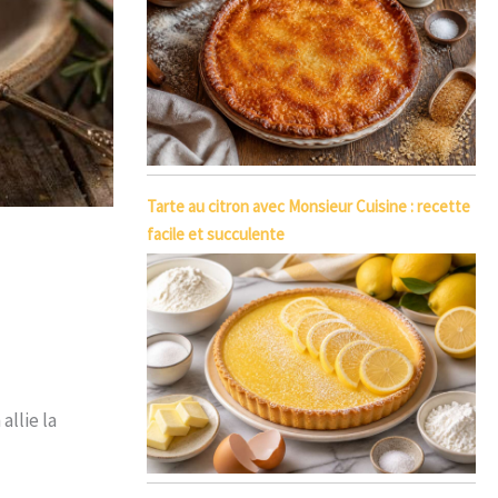
Tarte au citron avec Monsieur Cuisine : recette
facile et succulente
allie la