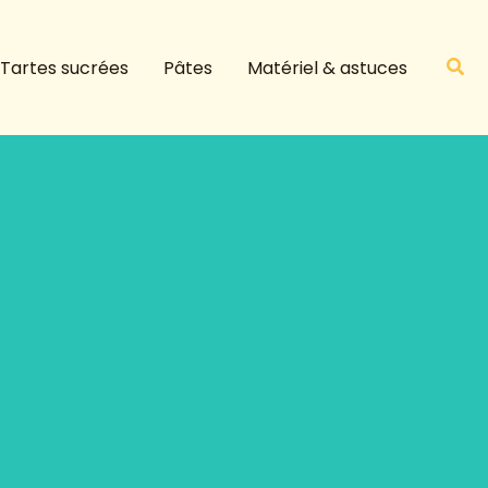
R
e
Rech
Tartes sucrées
Pâtes
Matériel & astuces
c
h
e
r
c
h
e
r