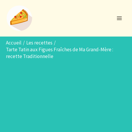
Aller
R
au
e
contenu
c
h
e
Accueil
Les recettes
Tarte Tatin aux Figues Fraîches de Ma Grand-Mère :
r
recette Traditionnelle
c
h
e
r