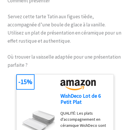
Comment présenter
ENTRETIEN : Ne passe pas
tartes renversées grâce au
au lave-vaisselle
fond surélevé. Faites cuire
Servez cette tarte Tatin aux figues tiède,
votre génoise dans le plat
à tarte puis retournez-la.
accompagnée d’une boule de glace à la vanille.
Vous pouvez remplir la
Utilisez un plat de présentation en céramique pour un
partie creuse de crème
effet rustique et authentique.
pâtissière par exemple
avant de mettre vos fruits
CONSEILS : Ce moule à
Où trouver la vaisselle adaptée pour une présentation
tarte ne passe pas au lave-
parfaite ?
vaisselle. Ne coupez pas
directement dans le moule
à tarte. Laissez la tarte
-15%
refroidir au moins 10
minutes avant de la
WishDeco Lot de 6
démouler. Notre moule
Petit Plat
résiste à une chaleur allant
Rectangulaire,
jusqu'à 230°C
QUALITÉ: Les plats
Assiette Blanche
COMPOSITION : Acier
d'accompagnement en
23x12 cm, Plat
inoxydable avec un
céramique WishDeco sont
Service Porcelaine,
revêtement en téflon anti-