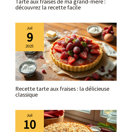
Tarte aux fraises de ma grand-mère :
des pères EMBALLAGE: Un
découvrez la recette facile
emballage bien conçu
protège la vaisselle en
toute sécurité pendant le
Juil
transport. Nous vous
9
offrirons un remplacement
gratuit si les plateaux
2025
arrivent cassés
Recette tarte aux fraises : la délicieuse
classique
Juil
10