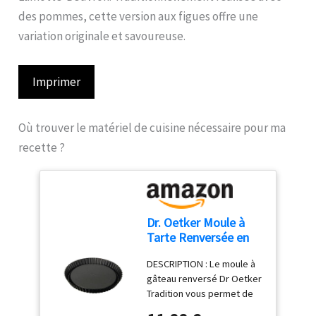
des pommes, cette version aux figues offre une
variation originale et savoureuse.
Imprimer
Où trouver le matériel de cuisine nécessaire pour ma
recette ?
Dr. Oetker Moule à
Tarte Renversée en
acier antiadhésif 28
DESCRIPTION : Le moule à
cm
gâteau renversé Dr Oetker
Tradition vous permet de
maîtriser la cuisson de vos