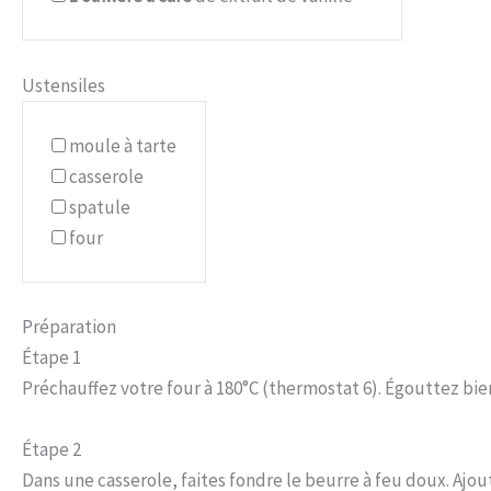
Ustensiles
moule à tarte
casserole
spatule
four
Préparation
Étape 1
Préchauffez votre four à 180°C (thermostat 6). Égouttez bien 
Étape 2
Dans une casserole, faites fondre le beurre à feu doux. Ajou