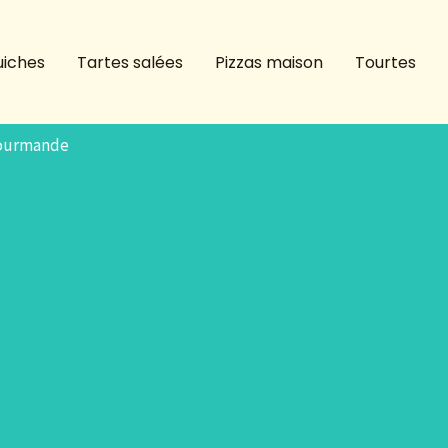
iches
Tartes salées
Pizzas maison
Tourtes
 Gourmande