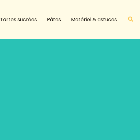
R
e
Rech
Tartes sucrées
Pâtes
Matériel & astuces
c
h
e
r
c
h
e
r