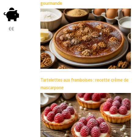
gourmande
€€
Tartelettes aux framboises : recette crème de
mascarpone