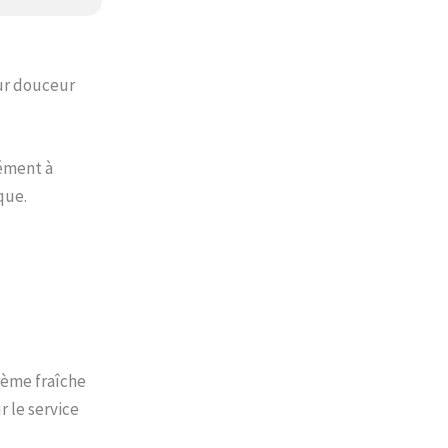
ur douceur
sément à
que.
rème fraîche
r le service