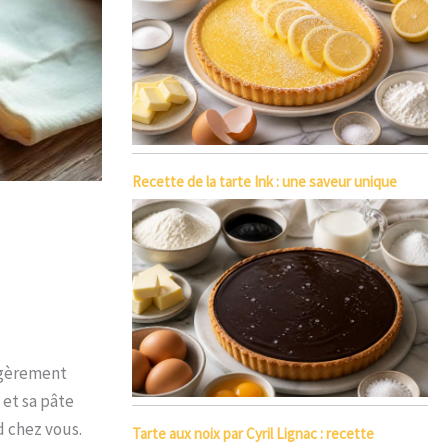
Recette de la tarte Ink : une saveur unique
légèrement
 et sa pâte
d chez vous.
Tarte aux noix par Cyril Lignac : recette