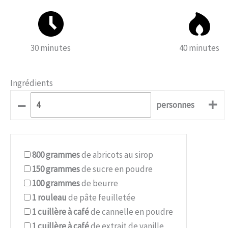
30 minutes
40 minutes
Ingrédients
–
+
personnes
800
grammes
de abricots au sirop
150
grammes
de sucre en poudre
100
grammes
de beurre
1
rouleau
de pâte feuilletée
1
cuillère à café
de cannelle en poudre
1
cuillère à café
de extrait de vanille