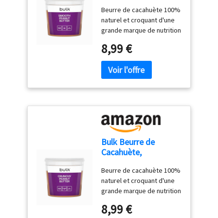
Beurre de cacahuète 100%
naturel et croquant d'une
grande marque de nutrition
sportive Riche en
8,99 €
protéines et en fibres Sans
conservateurs, sucre, sel
ou huile de palme ajoutés
Source de nourriture riche
en calories, parfaite pour
tous ceux qui mènent une
vie active 627 kcal par
portion de 100g,
fournissant 28g de
Bulk Beurre de
protéines. Disponible en
Cacahuète,
doux ou croquant
Croustillant, 1 kg
Conservation : À conserver
Beurre de cacahuète 100%
dans un endroit frais et sec
naturel et croquant d'une
l'Emballage Peut Varier
grande marque de nutrition
sportive Riche en
8,99 €
protéines et en fibres Sans