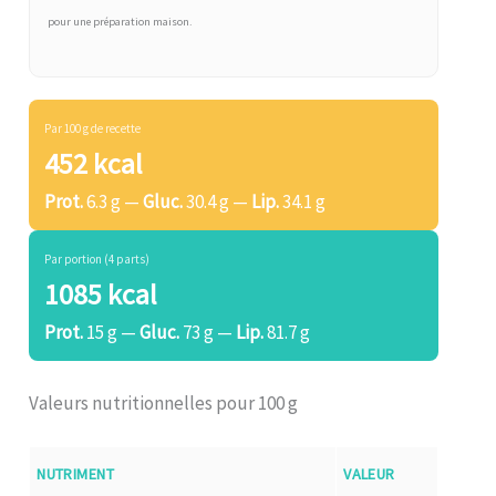
pour une préparation maison.
Par 100 g de recette
452 kcal
Prot.
6.3 g —
Gluc.
30.4 g —
Lip.
34.1 g
Par portion (4 parts)
1085 kcal
Prot.
15 g —
Gluc.
73 g —
Lip.
81.7 g
Valeurs nutritionnelles pour 100 g
NUTRIMENT
VALEUR