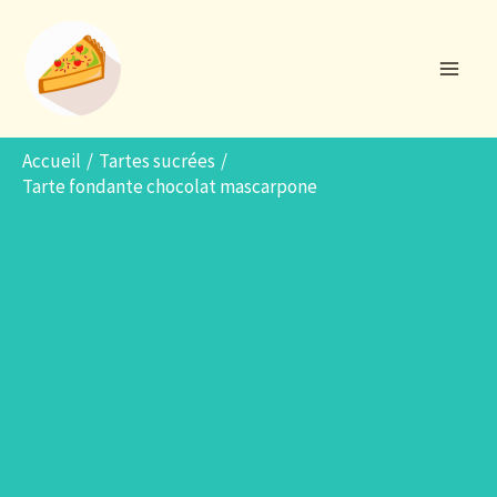
Aller
R
au
e
contenu
c
h
e
Accueil
Tartes sucrées
Tarte fondante chocolat mascarpone
r
c
h
e
r