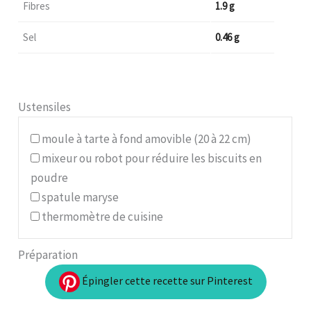
Fibres
1.9 g
Sel
0.46 g
Ustensiles
moule à tarte à fond amovible (20 à 22 cm)
mixeur ou robot pour réduire les biscuits en
poudre
spatule maryse
thermomètre de cuisine
Préparation
Épingler cette recette sur Pinterest