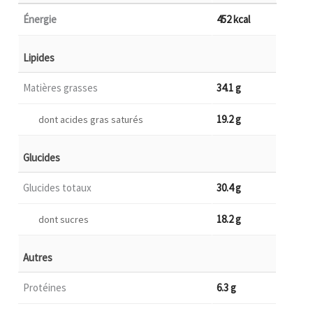
Énergie
452 kcal
Lipides
Matières grasses
34.1 g
19.2 g
dont acides gras saturés
Glucides
Glucides totaux
30.4 g
18.2 g
dont sucres
Autres
Protéines
6.3 g