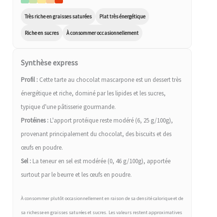
Très riche en graisses saturées
Plat très énergétique
Riche en sucres
À consommer occasionnellement
Synthèse express
Profil :
Cette tarte au chocolat mascarpone est un dessert très
énergétique et riche, dominé par les lipides et les sucres,
typique d'une pâtisserie gourmande.
Protéines :
L'apport protéique reste modéré (6, 25 g/100g),
provenant principalement du chocolat, des biscuits et des
œufs en poudre.
Sel :
La teneur en sel est modérée (0, 46 g/100g), apportée
surtout par le beurre et les œufs en poudre.
À consommer plutôt occasionnellement en raison de sa densité calorique et de
sa richesse en graisses saturées et sucres. Les valeurs restent approximatives