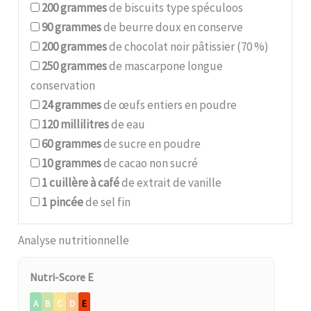
200
grammes
de biscuits type spéculoos
90
grammes
de beurre doux en conserve
200
grammes
de chocolat noir pâtissier (70 %)
250
grammes
de mascarpone longue
conservation
24
grammes
de œufs entiers en poudre
120
millilitres
de eau
60
grammes
de sucre en poudre
10
grammes
de cacao non sucré
1
cuillère à café
de extrait de vanille
1
pincée
de sel fin
Analyse nutritionnelle
Nutri-Score E
A
B
C
D
E