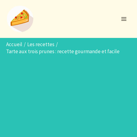
Aller
R
au
e
contenu
c
h
e
Accueil
Les recettes
Tarte aux trois prunes : recette gourmande et facile
r
c
h
e
r