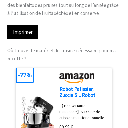
des bienfaits des prunes tout au long de l’année grâce
à l’utilisation de fruits séchés et en conserve.
Imprimer
Où trouver le matériel de cuisine nécessaire pour ma
recette ?
-22%
Robot Patissier,
Zuccie 5 L Robot
Pâtissier, 1000W
【1000W Haute
Robot Cuisine avec
Puissance】Machine de
Fouet, Batteur,
cuisson multifonctionnelle
Crochet, Bol d'Acier
Zuccie, forte puissance de
Inoxydable et Pare-
89,99 €