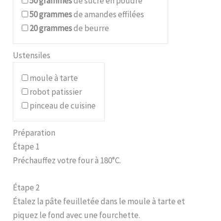
50
grammes
de sucre en poudre
50
grammes
de amandes effilées
20
grammes
de beurre
Ustensiles
moule à tarte
robot patissier
pinceau de cuisine
Préparation
Étape 1
Préchauffez votre four à 180°C.
Étape 2
Étalez la pâte feuilletée dans le moule à tarte et
piquez le fond avec une fourchette.