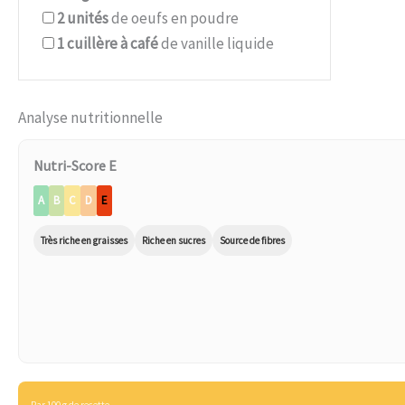
2
unités
de oeufs en poudre
1
cuillère à café
de vanille liquide
Analyse nutritionnelle
Nutri-Score E
A
B
C
D
E
Très riche en graisses
Riche en sucres
Source de fibres