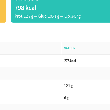
Par portion (4 parts)
798 kcal
Prot.
12.7 g —
Gluc.
105.1 g —
Lip.
34.7 g
VALEUR
278 kcal
12.1 g
6 g