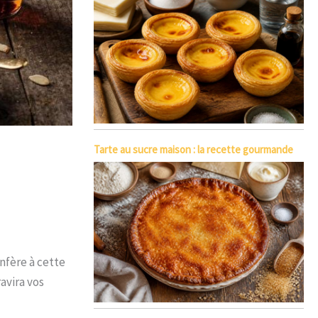
Tarte au sucre maison : la recette gourmande
nfère à cette
avira vos