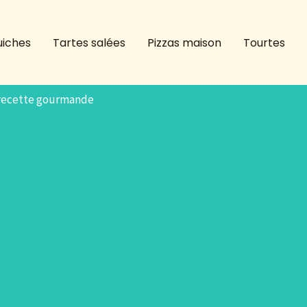
iches
Tartes salées
Pizzas maison
Tourtes
 recette gourmande