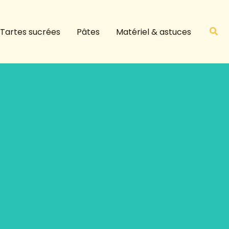
R
e
Rech
Tartes sucrées
Pâtes
Matériel & astuces
c
h
e
r
c
h
e
r