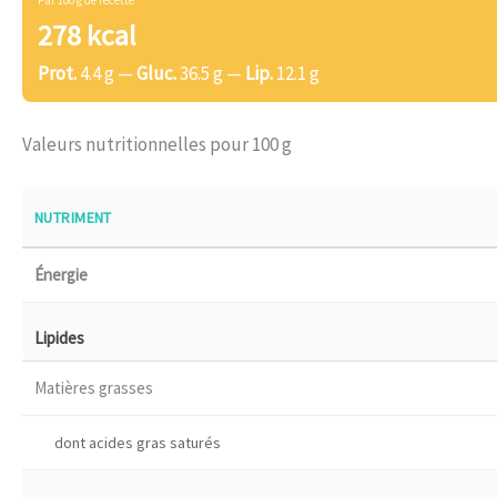
Par 100 g de recette
278 kcal
Prot.
4.4 g —
Gluc.
36.5 g —
Lip.
12.1 g
Valeurs nutritionnelles pour 100 g
NUTRIMENT
Énergie
Lipides
Matières grasses
dont acides gras saturés