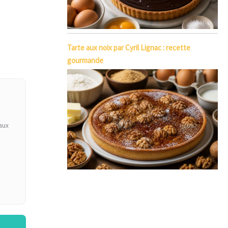
Tarte aux noix par Cyril Lignac : recette
gourmande
aux