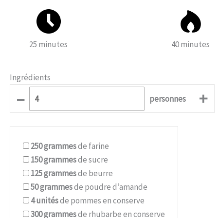
25 minutes
40 minutes
Ingrédients
–
+
personnes
250
grammes
de farine
150
grammes
de sucre
125
grammes
de beurre
50
grammes
de poudre d’amande
4
unités
de pommes en conserve
300
grammes
de rhubarbe en conserve