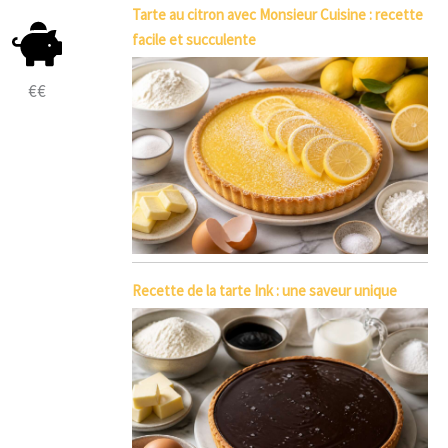
Tarte au citron avec Monsieur Cuisine : recette
facile et succulente
€€
Recette de la tarte Ink : une saveur unique