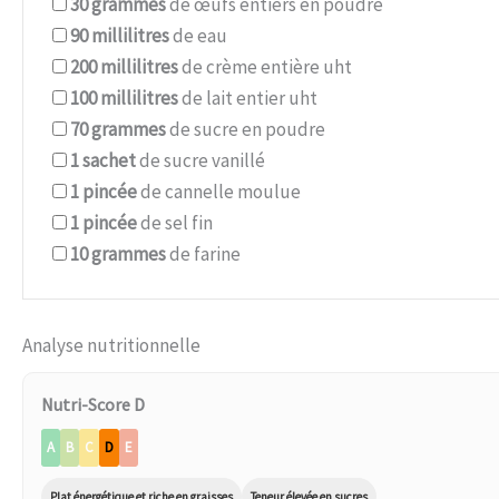
30
grammes
de œufs entiers en poudre
90
millilitres
de eau
200
millilitres
de crème entière uht
100
millilitres
de lait entier uht
70
grammes
de sucre en poudre
1
sachet
de sucre vanillé
1
pincée
de cannelle moulue
1
pincée
de sel fin
10
grammes
de farine
Analyse nutritionnelle
Nutri-Score D
A
B
C
D
E
Plat énergétique et riche en graisses
Teneur élevée en sucres