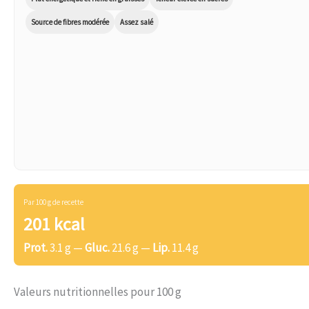
Source de fibres modérée
Assez salé
Par 100 g de recette
201 kcal
Prot.
3.1 g —
Gluc.
21.6 g —
Lip.
11.4 g
Valeurs nutritionnelles pour 100 g