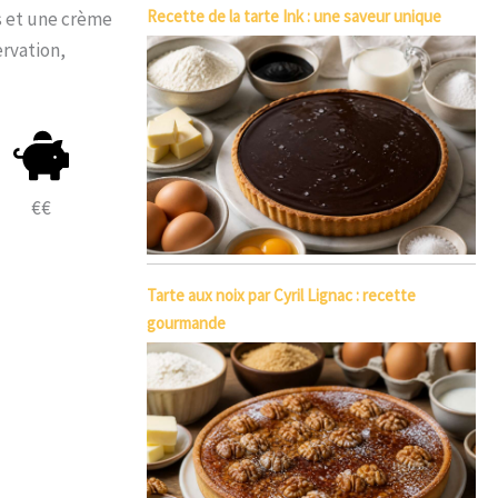
Recette de la tarte Ink : une saveur unique
s et une crème
ervation,
€€
Tarte aux noix par Cyril Lignac : recette
gourmande