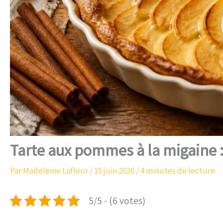
Tarte aux pommes à la migaine : 
Par
Madeleine Lafleur
/
15 juin 2026
/
4 minutes de lecture
5/5 - (6 votes)