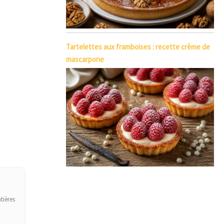
Tartelettes aux framboises : recette crème de
mascarpone
tières