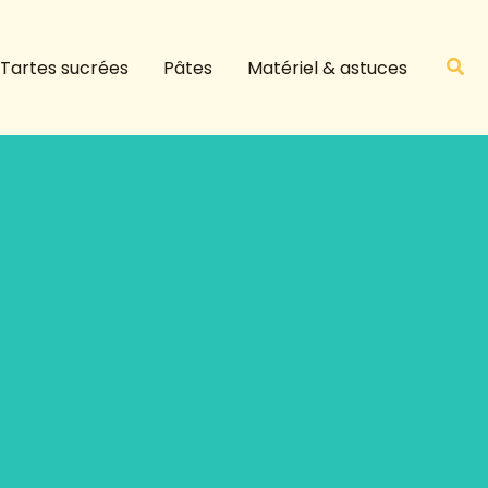
R
e
Rech
Tartes sucrées
Pâtes
Matériel & astuces
c
h
e
r
c
h
e
r