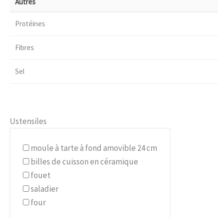
Autres
Protéines
Fibres
Sel
Ustensiles
moule à tarte à fond amovible 24 cm
billes de cuisson en céramique
fouet
saladier
four