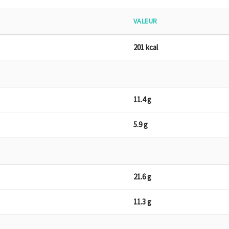
VALEUR
201 kcal
11.4 g
5.9 g
21.6 g
11.3 g