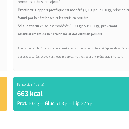
pommes et du sucre ajouté.
Protéines :
L'apport protéique est modéré (3, 1 g pour 100 g), principal
fourni par la pâte brisée et les œufs en poudre.
Sel :
La teneur en sel est modérée (0, 23 g pour 100 g), provenant
essentiellement de la pâte brisée et des œufs en poudre.
À consommer plutôt occasionnellement en raison de sa densité énergétique et de sa riches
graisses saturées. Ces valeurs restent approximatives pour une préparation maison.
Par portion (4 parts)
663 kcal
Prot.
10.3 g —
Gluc.
71.3 g —
Lip.
37.5 g