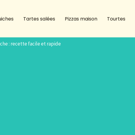
iches
Tartes salées
Pizzas maison
Tourtes
he : recette facile et rapide