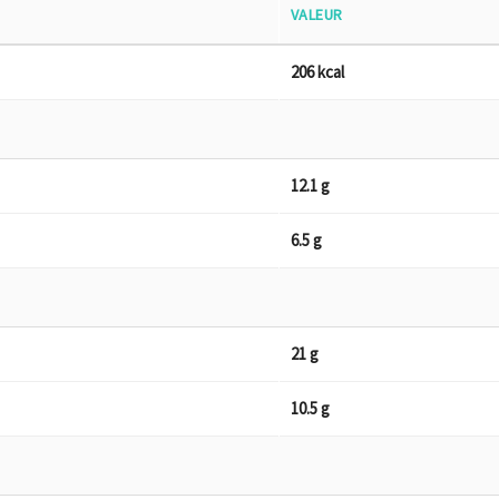
VALEUR
206 kcal
12.1 g
6.5 g
21 g
10.5 g