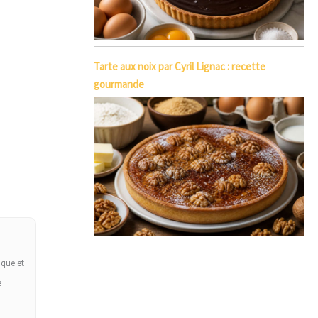
Tarte aux noix par Cyril Lignac : recette
gourmande
ique et
e