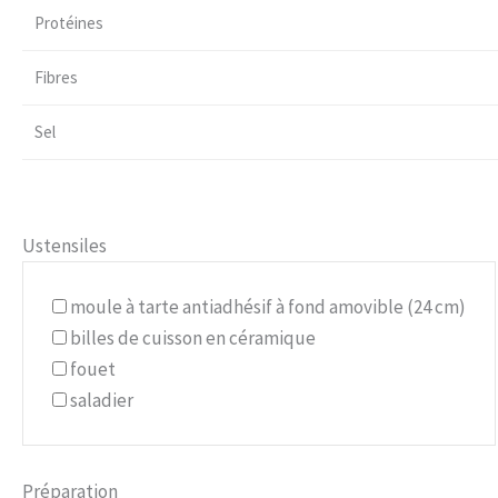
Protéines
Fibres
Sel
Ustensiles
moule à tarte antiadhésif à fond amovible (24 cm)
billes de cuisson en céramique
fouet
saladier
Préparation