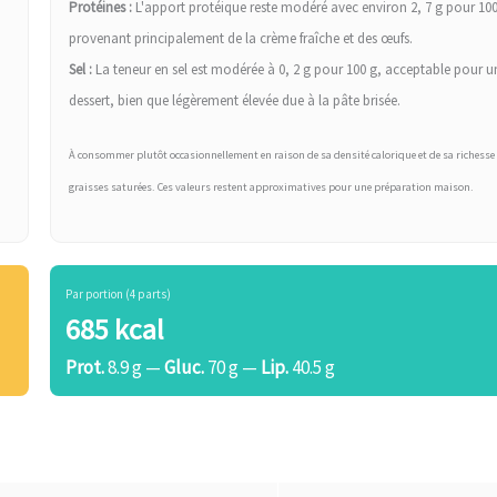
Protéines :
L'apport protéique reste modéré avec environ 2, 7 g pour 100
provenant principalement de la crème fraîche et des œufs.
Sel :
La teneur en sel est modérée à 0, 2 g pour 100 g, acceptable pour u
dessert, bien que légèrement élevée due à la pâte brisée.
À consommer plutôt occasionnellement en raison de sa densité calorique et de sa richesse
graisses saturées. Ces valeurs restent approximatives pour une préparation maison.
Par portion (4 parts)
685 kcal
Prot.
8.9 g —
Gluc.
70 g —
Lip.
40.5 g