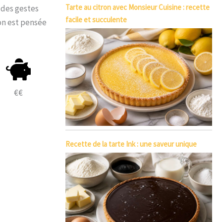
Tarte au citron avec Monsieur Cuisine : recette
 des gestes
facile et succulente
on est pensée
€€
Recette de la tarte Ink : une saveur unique