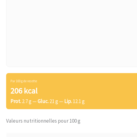
Par 100 g de recette
206 kcal
Prot.
2.7 g —
Gluc.
21 g —
Lip.
12.1 g
Valeurs nutritionnelles pour 100 g