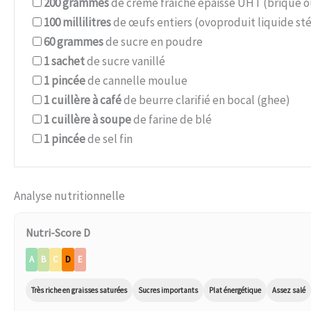
200
grammes
de crème fraîche épaisse UHT (brique o
100
millilitres
de œufs entiers (ovoproduit liquide stér
60
grammes
de sucre en poudre
1
sachet
de sucre vanillé
1
pincée
de cannelle moulue
1
cuillère à café
de beurre clarifié en bocal (ghee)
1
cuillère à soupe
de farine de blé
1
pincée
de sel fin
Analyse nutritionnelle
Nutri-Score D
A
B
C
D
E
Très riche en graisses saturées
Sucres importants
Plat énergétique
Assez salé