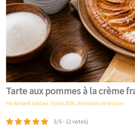
Tarte aux pommes à la crème fraî
Par
Armand Leblanc
/
8 juin 2026
/
4 minutes de lecture
5/5 - (2 votes)