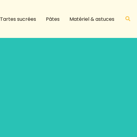
R
e
Rech
Tartes sucrées
Pâtes
Matériel & astuces
c
h
e
r
c
h
e
r