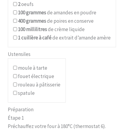
2
oeufs
100
grammes
de amandes en poudre
400
grammes
de poires en conserve
100
millilitres
de crème liquide
1
cuillère à café
de extrait d’amande amère
Ustensiles
moule à tarte
fouet électrique
rouleau à pâtisserie
spatule
Préparation
Étape 1
Préchauffez votre four à 180°C (thermostat 6).