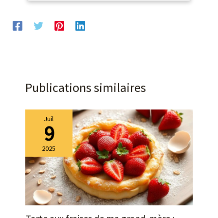
empêchent les
déversements, gardent le
comptoir et la table
propres. Cadeau idéal pour
la fête des mères, la fête
des pères EMBALLAGE: Un
emballage bien conçu
protège la vaisselle en
Publications similaires
toute sécurité pendant le
transport. Nous vous
offrirons un remplacement
Juil
gratuit si les plateaux
9
arrivent cassés
2025