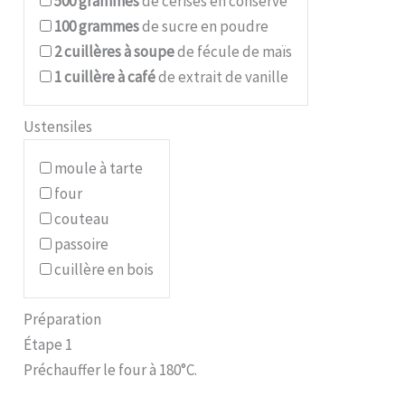
500
grammes
de cerises en conserve
100
grammes
de sucre en poudre
2
cuillères à soupe
de fécule de maïs
1
cuillère à café
de extrait de vanille
Ustensiles
moule à tarte
four
couteau
passoire
cuillère en bois
Préparation
Étape 1
Préchauffer le four à 180°C.