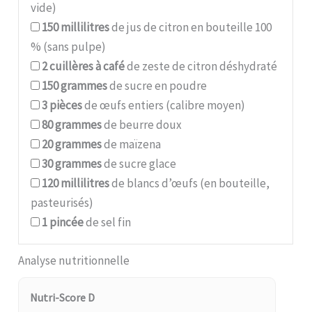
vide)
150
millilitres
de jus de citron en bouteille 100
% (sans pulpe)
2
cuillères à café
de zeste de citron déshydraté
150
grammes
de sucre en poudre
3
pièces
de œufs entiers (calibre moyen)
80
grammes
de beurre doux
20
grammes
de maïzena
30
grammes
de sucre glace
120
millilitres
de blancs d’œufs (en bouteille,
pasteurisés)
1
pincée
de sel fin
Analyse nutritionnelle
Nutri-Score D