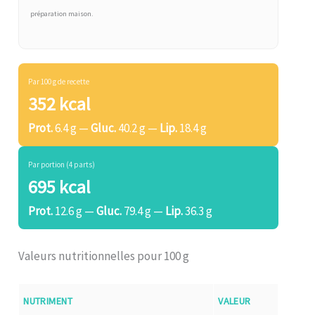
préparation maison.
Par 100 g de recette
352 kcal
Prot.
6.4 g —
Gluc.
40.2 g —
Lip.
18.4 g
Par portion (4 parts)
695 kcal
Prot.
12.6 g —
Gluc.
79.4 g —
Lip.
36.3 g
Valeurs nutritionnelles pour 100 g
NUTRIMENT
VALEUR