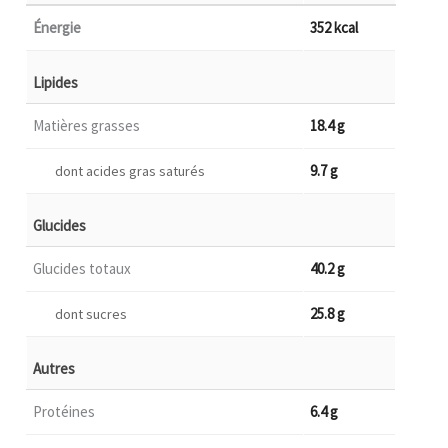
Énergie
352 kcal
Lipides
Matières grasses
18.4 g
9.7 g
dont acides gras saturés
Glucides
Glucides totaux
40.2 g
25.8 g
dont sucres
Autres
Protéines
6.4 g