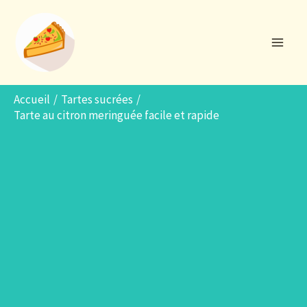
Aller
R
au
e
contenu
c
h
e
Accueil
Tartes sucrées
Tarte au citron meringuée facile et rapide
r
c
h
e
r