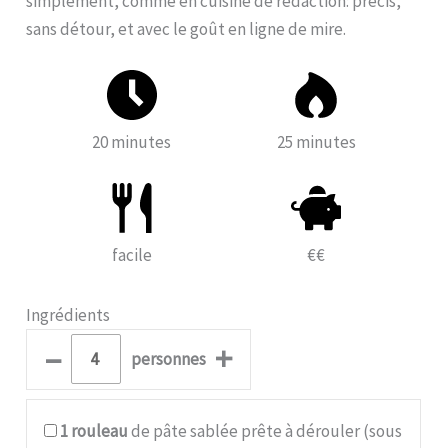
simplement, comme en cuisine de rédaction: précis,
sans détour, et avec le goût en ligne de mire.
20 minutes
25 minutes
facile
€€
Ingrédients
–
+
personnes
1
rouleau
de pâte sablée prête à dérouler (sous