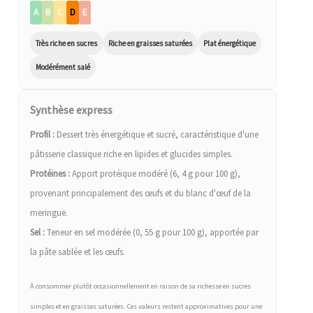
A
B
C
D
E
Très riche en sucres
Riche en graisses saturées
Plat énergétique
Modérément salé
Synthèse express
Profil :
Dessert très énergétique et sucré, caractéristique d'une
pâtisserie classique riche en lipides et glucides simples.
Protéines :
Apport protéique modéré (6, 4 g pour 100 g),
provenant principalement des œufs et du blanc d'œuf de la
meringue.
Sel :
Teneur en sel modérée (0, 55 g pour 100 g), apportée par
la pâte sablée et les œufs.
À consommer plutôt occasionnellement en raison de sa richesse en sucres
simples et en graisses saturées. Ces valeurs restent approximatives pour une