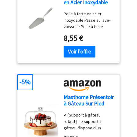
en Acier Inoxydable
série Königstein
Pelle à tarte en acier
inoxydable Passe au lave-
vaisselle Pelle à tarte
simple sans décor - Polie à
8,55 €
la main Matériau : acier
inoxydable chromé 18 %
-5%
Masthome Présentoir
à Gâteau Sur Pied
avec Couvercle, 6in1
✔[Support à gâteau
Cloche à Gâteaux
rotatif] : le support à
Multifonctionelle,
gâteau dispose d'un
Support Gâteau en
plateau rotatif intégré qui
Bois Rotatif pour