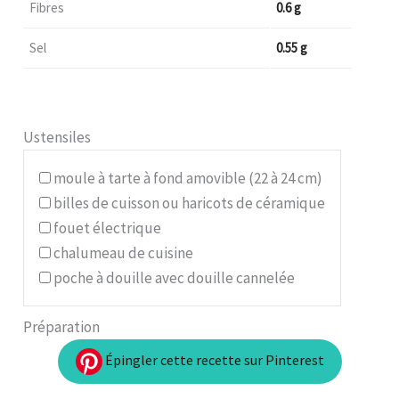
Fibres
0.6 g
Sel
0.55 g
Ustensiles
moule à tarte à fond amovible (22 à 24 cm)
billes de cuisson ou haricots de céramique
fouet électrique
chalumeau de cuisine
poche à douille avec douille cannelée
Préparation
Épingler cette recette sur Pinterest