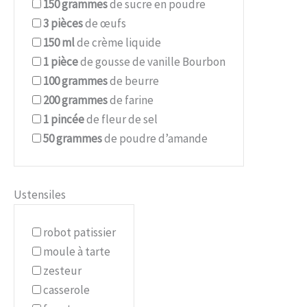
150
grammes
de sucre en poudre
3
pièces
de œufs
150
ml
de crème liquide
1
pièce
de gousse de vanille Bourbon
100
grammes
de beurre
200
grammes
de farine
1
pincée
de fleur de sel
50
grammes
de poudre d’amande
Ustensiles
robot patissier
moule à tarte
zesteur
casserole