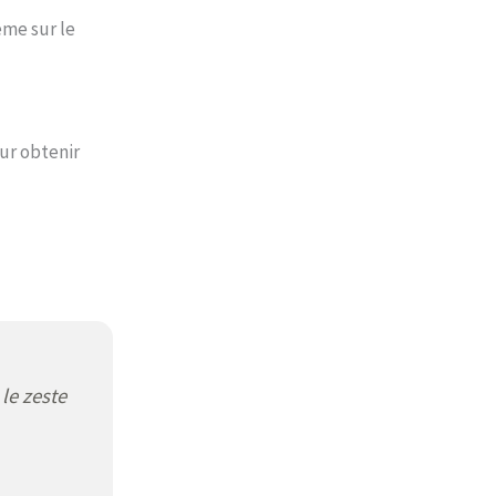
ème sur le
our obtenir
le zeste