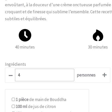
envoûtant, à la douceur d’une crème onctueuse parfumée à l
croquant et de finesse qui sublime l’ensemble. Cette recet
subtiles et équilibrées.
40 minutes
30 minutes
Ingrédients
–
+
personnes
1
pièce
de main de Bouddha
100
ml
de jus de citron