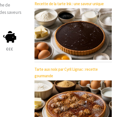
Recette de la tarte Ink : une saveur unique
che de
 des saveurs
€€€
Tarte aux noix par Cyril Lignac : recette
gourmande