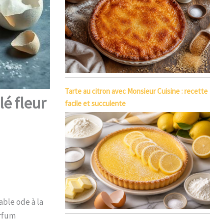
Tarte au citron avec Monsieur Cuisine : recette
é fleur
facile et succulente
able ode à la
arfum