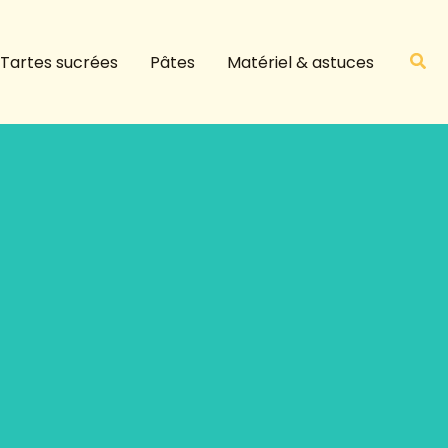
R
e
Rech
Tartes sucrées
Pâtes
Matériel & astuces
c
h
e
r
c
h
e
r