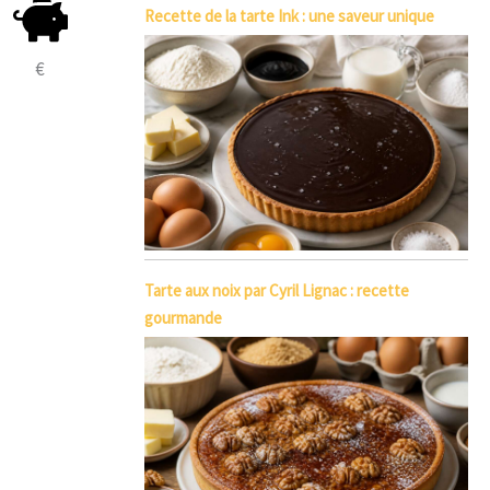
Recette de la tarte Ink : une saveur unique
€
Tarte aux noix par Cyril Lignac : recette
gourmande