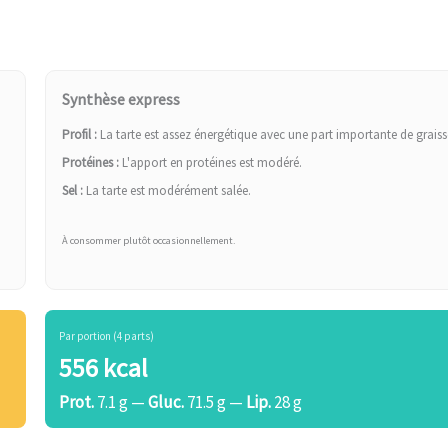
Synthèse express
Profil :
La tarte est assez énergétique avec une part importante de graiss
Protéines :
L'apport en protéines est modéré.
Sel :
La tarte est modérément salée.
À consommer plutôt occasionnellement.
Par portion (4 parts)
556 kcal
Prot.
7.1 g —
Gluc.
71.5 g —
Lip.
28 g