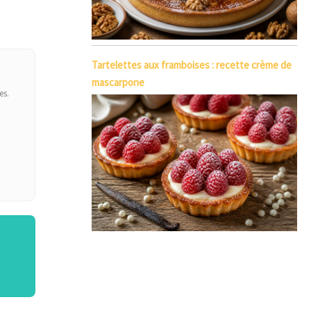
Tartelettes aux framboises : recette crème de
mascarpone
es.