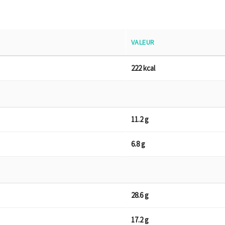
VALEUR
222 kcal
11.2 g
6.8 g
28.6 g
17.2 g