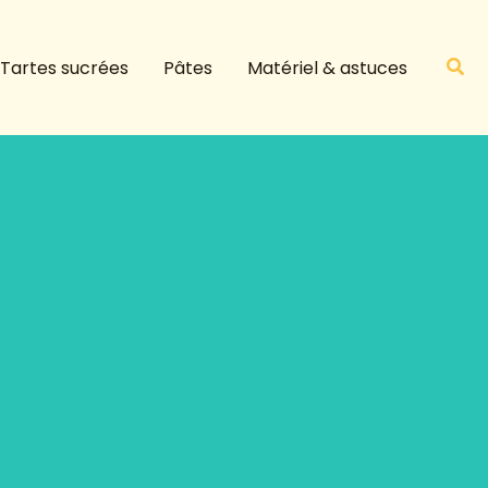
R
e
Rech
Tartes sucrées
Pâtes
Matériel & astuces
c
h
e
r
c
h
e
r