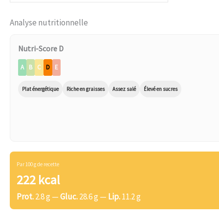
Analyse nutritionnelle
Nutri-Score D
A
B
C
D
E
Plat énergétique
Riche en graisses
Assez salé
Élevé en sucres
Par 100 g de recette
222 kcal
Prot.
2.8 g —
Gluc.
28.6 g —
Lip.
11.2 g