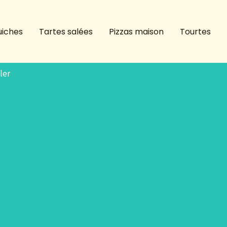
iches
Tartes salées
Pizzas maison
Tourtes
ler