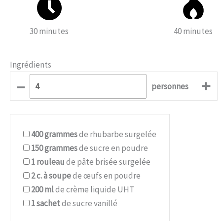
30 minutes
40 minutes
Ingrédients
–
+
personnes
400
grammes
de rhubarbe surgelée
150
grammes
de sucre en poudre
1
rouleau
de pâte brisée surgelée
2
c. à soupe
de œufs en poudre
200
ml
de crème liquide UHT
1
sachet
de sucre vanillé