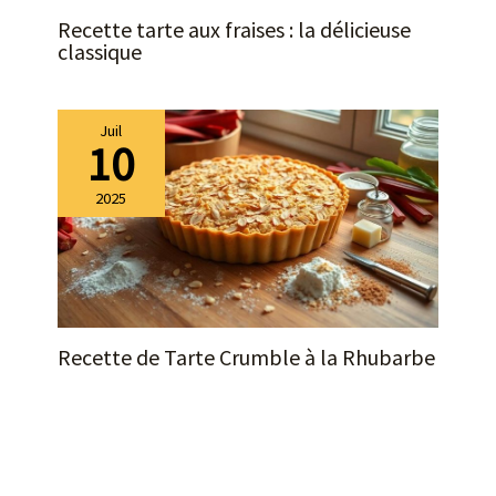
et sans BPA, sans arrière-
Recette tarte aux fraises : la délicieuse
goût métallique, vous
classique
pouvez donc les utiliser
sans crainte ; faciles à
stocker et à nettoyer, elles
passent au lave-vaisselle.
Juil
10
2025
Recette de Tarte Crumble à la Rhubarbe