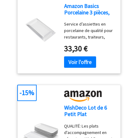
Amazon Basics
Porcelaine 3 pièces,
Service plateau
Service d’assiettes en
apéritif, dîner,
porcelaine de qualité pour
dessert, 33.02 cm,28
restaurants, traiteurs,
cm, 26 cm, Blanc
fêtes et utilisation
33,30 €
quotidienne sans plomb,
résistent à des
températures allant jusqu’à
1300°; passent au four, au
micro-ondes et au
congélateur
Ultrarésistantes, durables,
-15%
renforcées Couleur
blanche pour un look
WishDeco Lot de 6
propre, intemporel qui
Petit Plat
s’assortit à une grande
Rectangulaire,
variété de décorations et
QUALITÉ: Les plats
Assiette Blanche
de styles Empilables pour
d'accompagnement en
23x12 cm, Plat
un rangement facile;