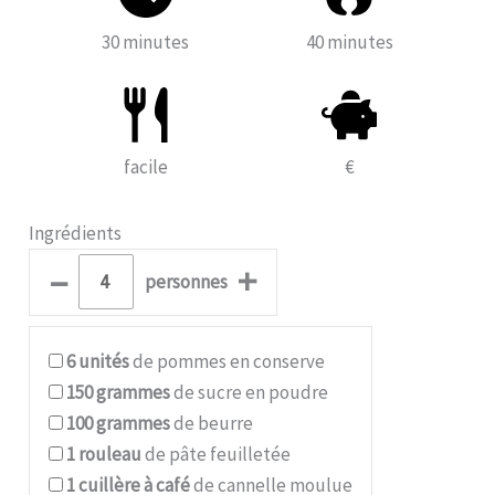
30 minutes
40 minutes
facile
€
Ingrédients
–
+
personnes
6
unités
de pommes en conserve
150
grammes
de sucre en poudre
100
grammes
de beurre
1
rouleau
de pâte feuilletée
1
cuillère à café
de cannelle moulue