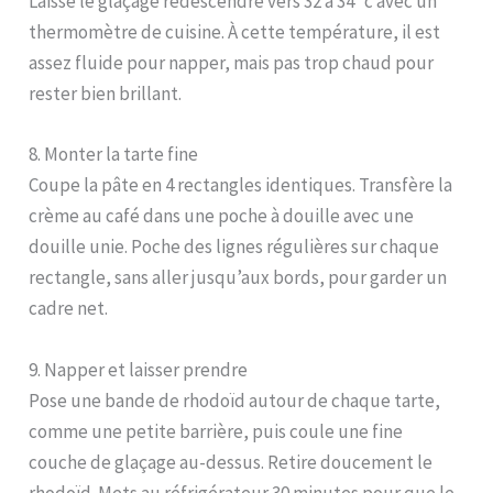
Laisse le glaçage redescendre vers 32 à 34 °c avec un
thermomètre de cuisine. À cette température, il est
assez fluide pour napper, mais pas trop chaud pour
rester bien brillant.
8. Monter la tarte fine
Coupe la pâte en 4 rectangles identiques. Transfère la
crème au café dans une poche à douille avec une
douille unie. Poche des lignes régulières sur chaque
rectangle, sans aller jusqu’aux bords, pour garder un
cadre net.
9. Napper et laisser prendre
Pose une bande de rhodoïd autour de chaque tarte,
comme une petite barrière, puis coule une fine
couche de glaçage au-dessus. Retire doucement le
rhodoïd. Mets au réfrigérateur 30 minutes pour que le