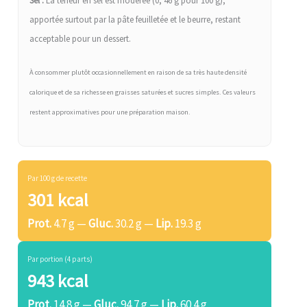
Sel :
La teneur en sel est modérée (0, 46 g pour 100 g),
apportée surtout par la pâte feuilletée et le beurre, restant
acceptable pour un dessert.
À consommer plutôt occasionnellement en raison de sa très haute densité
calorique et de sa richesse en graisses saturées et sucres simples. Ces valeurs
restent approximatives pour une préparation maison.
Par 100 g de recette
301 kcal
Prot.
4.7 g —
Gluc.
30.2 g —
Lip.
19.3 g
Par portion (4 parts)
943 kcal
Prot.
14.8 g —
Gluc.
94.7 g —
Lip.
60.4 g