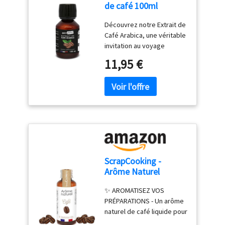
de café 100ml
Découvrez notre Extrait de
Café Arabica, une véritable
invitation au voyage
culinaire. Plongez dans
11,95 €
l’univers authentique des
arômes avec cet extrait
d’une pureté
exceptionnelle Apportez
une touche d’excellence et
d’authenticité à vos
créations culinaires avec
notre extrait. Fabriqué en
France. SANS ALCOOL.
ScrapCooking -
Déco Relief est une
Arôme Naturel
marque française,
Liquide de Café 40ml
fournisseur des
✨ AROMATISEZ VOS
- Arôme Framboise
professionnels de la
PRÉPARATIONS - Un arôme
pour Pâtisserie,
pâtisserie depuis 1984.
naturel de café liquide pour
Yaourts, Gâteaux,
aromatiser vos recettes
Cheesecakes,