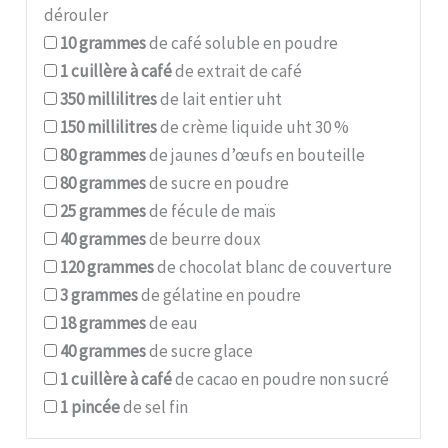
dérouler
10
grammes
de café soluble en poudre
1
cuillère à café
de extrait de café
350
millilitres
de lait entier uht
150
millilitres
de crème liquide uht 30 %
80
grammes
de jaunes d’œufs en bouteille
80
grammes
de sucre en poudre
25
grammes
de fécule de maïs
40
grammes
de beurre doux
120
grammes
de chocolat blanc de couverture
3
grammes
de gélatine en poudre
18
grammes
de eau
40
grammes
de sucre glace
1
cuillère à café
de cacao en poudre non sucré
1
pincée
de sel fin