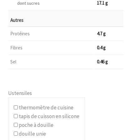
17.1 g
dont sucres
Autres
Protéines
4.7 g
Fibres
0.4 g
Sel
0.46 g
Ustensiles
thermomètre de cuisine
tapis de cuisson en silicone
poche à douille
douille unie