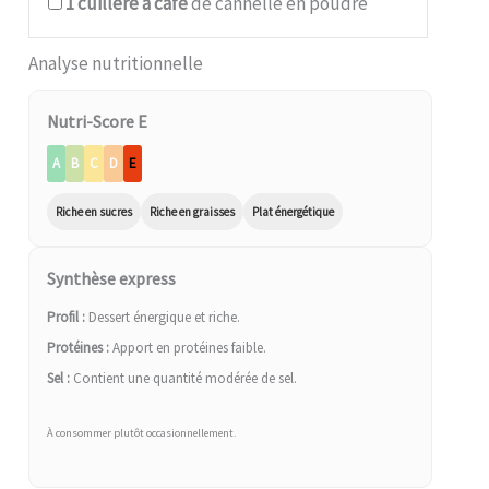
1
cuillère à café
de cannelle en poudre
Analyse nutritionnelle
Nutri-Score E
A
B
C
D
E
Riche en sucres
Riche en graisses
Plat énergétique
Synthèse express
Profil :
Dessert énergique et riche.
Protéines :
Apport en protéines faible.
Sel :
Contient une quantité modérée de sel.
À consommer plutôt occasionnellement.