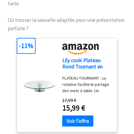
tarte.
Où trouver la vaisselle adaptée pour une présentation
parfaite ?
-11%
Lily cook Plateau
Rond Tournant en
Verre et Inox 30 cm
PLATEAU TOURNANT : sa
Transparent
rotation facilite le partage
des mets à table. Un
service convivial et malin
17,99 €
VERRE ET INOX : leur
15,99 €
alliance allie transparence
et robustesse. Un plateau
aussi beau que durable
FORMAT 30 CM : sa belle