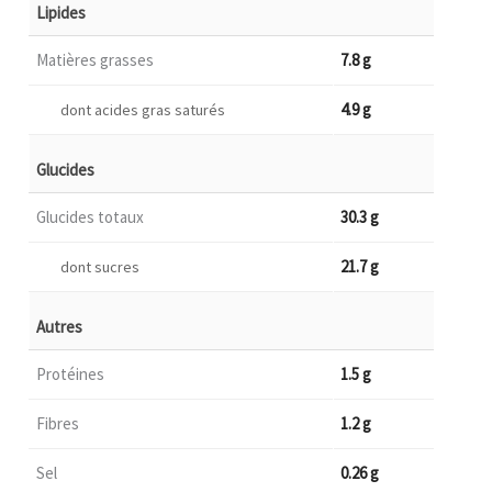
Lipides
Matières grasses
7.8 g
4.9 g
dont acides gras saturés
Glucides
Glucides totaux
30.3 g
21.7 g
dont sucres
Autres
Protéines
1.5 g
Fibres
1.2 g
Sel
0.26 g