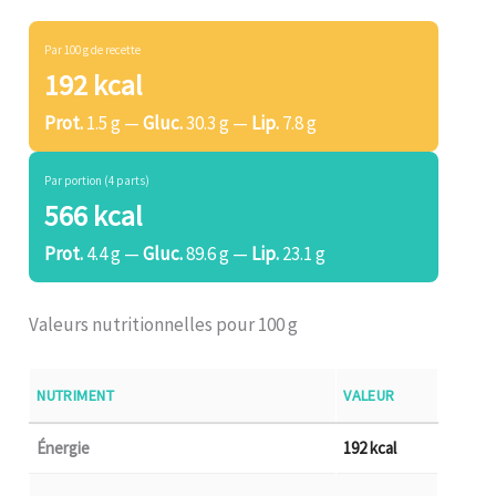
Par 100 g de recette
192 kcal
Prot.
1.5 g —
Gluc.
30.3 g —
Lip.
7.8 g
Par portion (4 parts)
566 kcal
Prot.
4.4 g —
Gluc.
89.6 g —
Lip.
23.1 g
Valeurs nutritionnelles pour 100 g
NUTRIMENT
VALEUR
Énergie
192 kcal