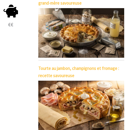
grand-mère savoureuse
€€
Tourte au jambon, champignons et fromage :
recette savoureuse