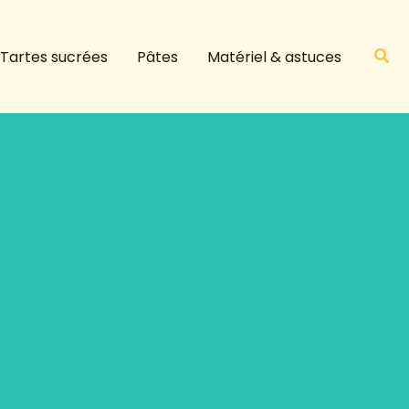
R
e
Rech
Tartes sucrées
Pâtes
Matériel & astuces
c
h
e
r
c
h
e
r