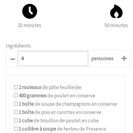
25 minutes
50 minutes
Ingrédients
–
+
personnes
2
rouleaux
de pâte feuilletée
400
grammes
de poulet en conserve
1
boîte
de soupe de champignons en conserve
1
boîte
de pois et carottes en conserve
1
cube
de bouillon de poulet en cube
1
cuillère à soupe
de herbes de Provence