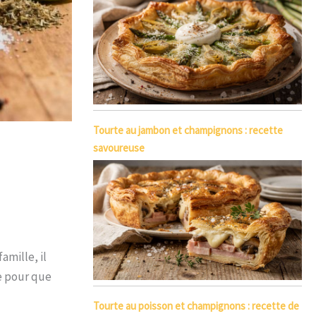
Tourte au jambon et champignons : recette
savoureuse
amille, il
e pour que
Tourte au poisson et champignons : recette de