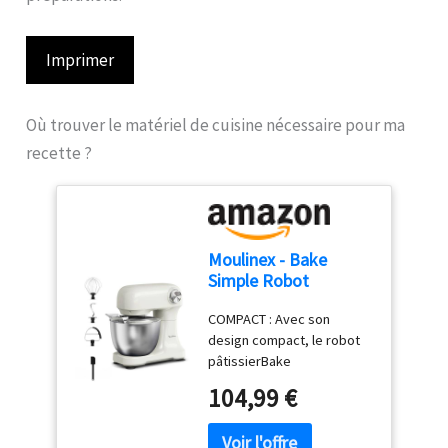
Imprimer
Où trouver le matériel de cuisine nécessaire pour ma
recette ?
Moulinex - Bake
Simple Robot
Pâtissier compact
COMPACT : Avec son
fouet, batteur et
design compact, le robot
crochet
pâtissierBake
Simples'adapte
104,99 €
parfaitement à toutes les
cuisines - sataillen'est pas
plus grande qu'une feuille