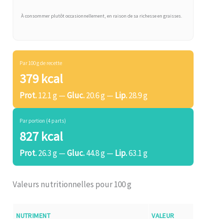
À consommer plutôt occasionnellement, en raison de sa richesse en graisses.
Par 100 g de recette
379 kcal
Prot.
12.1 g —
Gluc.
20.6 g —
Lip.
28.9 g
Par portion (4 parts)
827 kcal
Prot.
26.3 g —
Gluc.
44.8 g —
Lip.
63.1 g
Valeurs nutritionnelles pour 100 g
NUTRIMENT
VALEUR