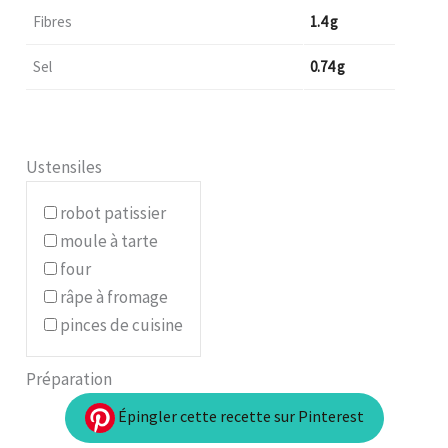
Fibres
1.4 g
Sel
0.74 g
Ustensiles
robot patissier
moule à tarte
four
râpe à fromage
pinces de cuisine
Préparation
Épingler cette recette sur Pinterest