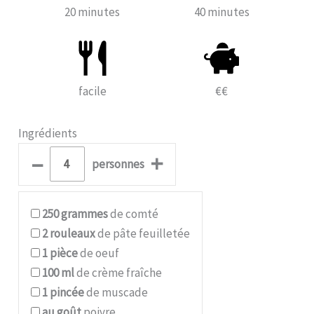
20 minutes
40 minutes
facile
€€
Ingrédients
–
+
personnes
250
grammes
de comté
2
rouleaux
de pâte feuilletée
1
pièce
de oeuf
100
ml
de crème fraîche
1
pincée
de muscade
au goût
poivre