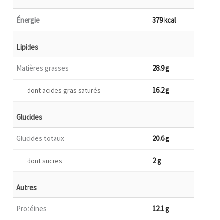
Énergie
379 kcal
Lipides
Matières grasses
28.9 g
16.2 g
dont acides gras saturés
Glucides
Glucides totaux
20.6 g
2 g
dont sucres
Autres
Protéines
12.1 g