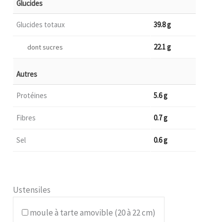
Glucides
Glucides totaux
39.8 g
22.1 g
dont sucres
Autres
Protéines
5.6 g
Fibres
0.7 g
Sel
0.6 g
Ustensiles
moule à tarte amovible (20 à 22 cm)