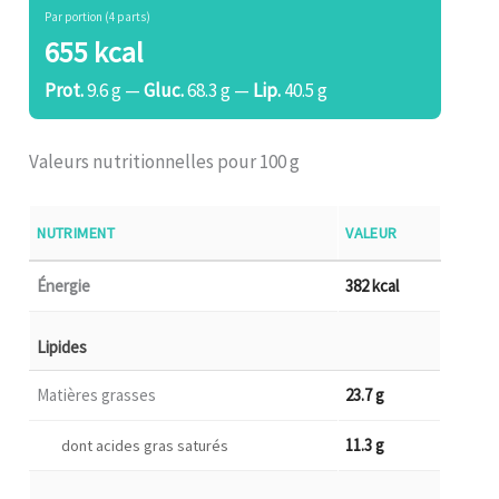
Par portion (4 parts)
655 kcal
Prot.
9.6 g —
Gluc.
68.3 g —
Lip.
40.5 g
Valeurs nutritionnelles pour 100 g
NUTRIMENT
VALEUR
Énergie
382 kcal
Lipides
Matières grasses
23.7 g
11.3 g
dont acides gras saturés