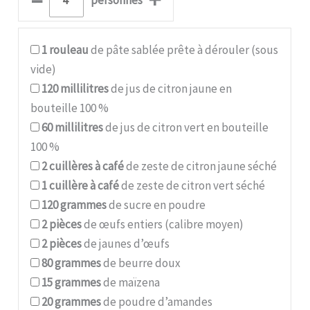
–
+
personnes
1
rouleau
de pâte sablée prête à dérouler (sous
vide)
120
millilitres
de jus de citron jaune en
bouteille 100 %
60
millilitres
de jus de citron vert en bouteille
100 %
2
cuillères à café
de zeste de citron jaune séché
1
cuillère à café
de zeste de citron vert séché
120
grammes
de sucre en poudre
2
pièces
de œufs entiers (calibre moyen)
2
pièces
de jaunes d’œufs
80
grammes
de beurre doux
15
grammes
de maïzena
20
grammes
de poudre d’amandes