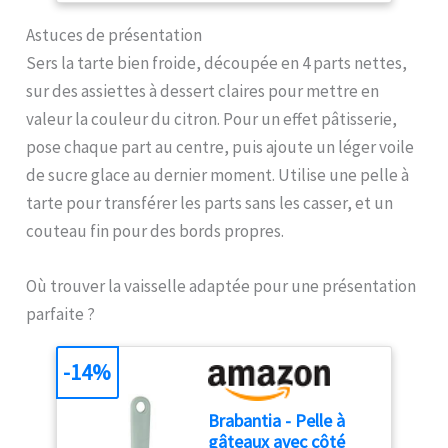
et une plage de mesure de
Patisserie, Lait, Vin
termometre cuison utilise
-50 °C ~ 300 °C (-58 °F ~ 572
(Noir)
Astuces de présentation
une sonde alimentaire en
°F). Notre thermometre
acier inoxydable de 13 cm,
Sers la tarte bien froide, découpée en 4 parts nettes,
cuisson est idéal pour les
suffisamment longue pour
sur des assiettes à dessert claires pour mettre en
barbecues, le lait, la
éviter de vous brûler les
cuisson et la préparation
valeur la couleur du citron. Pour un effet pâtisserie,
mains pendant la mesure ;
de confitures. Le guide du
plage de température : -50
pose chaque part au centre, puis ajoute un léger voile
thermomètre de cuisson
℃ ~ 300 ℃ Économie
de sucre glace au dernier moment. Utilise une pelle à
figurant sur l'emballage
d'énergie : Fonction d'arrêt
vous permet d'obtenir la
tarte pour transférer les parts sans les casser, et un
automatique intégrée, le
cuisson souhaitée
thermometre patisserie
couteau fin pour des bords propres.
AFFICHAGE CHANGEABLE :
s'éteindra
L'écran LCD rétroéclairé,
automatiquement après 10
large et facile à lire, vous
Où trouver la vaisselle adaptée pour une présentation
minutes d'inactivité ; et il
permet de lire clairement
peut basculer entre Celsius
parfaite ?
les températures dans
et Fahrenheit lors de la
l'obscurité ou lorsque la
mesure de la température.
fumée envahit l'air !
-14%
Plusieurs Méthodes de
L'affichage commutable
Stockage : Les
pivote automatiquement
thermometre cuisson à
Brabantia - Pelle à
en fonction de la façon
lecture instantanée ont
gâteaux avec côté