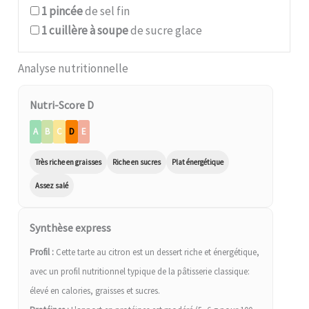
1
pincée
de sel fin
1
cuillère à soupe
de sucre glace
Analyse nutritionnelle
Nutri-Score D
A
B
C
D
E
Très riche en graisses
Riche en sucres
Plat énergétique
Assez salé
Synthèse express
Profil :
Cette tarte au citron est un dessert riche et énergétique,
avec un profil nutritionnel typique de la pâtisserie classique:
élevé en calories, graisses et sucres.