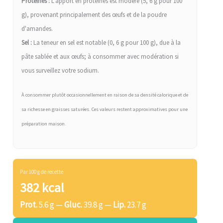
Protéines :
L'apport en protéines est modéré (5, 6 g pour 100
g), provenant principalement des œufs et de la poudre
d'amandes.
Sel :
La teneur en sel est notable (0, 6 g pour 100 g), due à la
pâte sablée et aux œufs; à consommer avec modération si
vous surveillez votre sodium.
À consommer plutôt occasionnellement en raison de sa densité calorique et de
sa richesse en graisses saturées. Ces valeurs restent approximatives pour une
préparation maison.
Par 100 g de recette
382 kcal
Prot.
5.6 g —
Gluc.
39.8 g —
Lip.
23.7 g