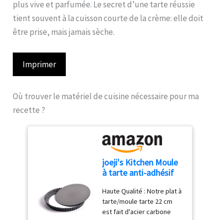
plus vive et parfumée. Le secret d’une tarte réussie
tient souvent à la cuisson courte de la crème: elle doit
être prise, mais jamais sèche.
Imprimer
Où trouver le matériel de cuisine nécessaire pour ma
recette ?
joeji's Kitchen Moule
à tarte anti-adhésif
22 cm | Parfait pour
Haute Qualité : Notre plat à
tarte, quiche, gateau |
tarte/moule tarte 22 cm
Plat a tarte à fond
est fait d'acier carbone
amovible