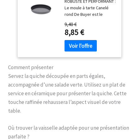
ROBUSTE ET PERFORMANT :
Diamètre 20 cm -,
100% RECYCLE : jusqu'à 2
Le moule à tarte Canelé
Noir
fois plus résistant que
rond De Buyer est le
l'aluminium traditionnel ;
parfait moule pour les
Alliage ultra écologique
9,40 €
amateurs de pâtisserie. Il
nécessitant jusqu'à 95%
8,85 €
prime par son design
d'énergie en moins pour sa
authentique, son bord droit
fabrication ECO-
et son fond fixe. CUISSON
RESPONSABLE : produit
OPTIMALE : L'acier de ce
recyclable FACILE A
moule à tarte rond De
NETTOYER : compatible
Buyer permet une diffusion
Comment présenter
lave-vaisselle FABRIQUE EN
homogène de la chaleur,
France
Servez la quiche découpée en parts égales,
une cuisson uniforme et
accompagnée d’une salade verte. Utilisez un plat de
une caramélisation des
sucs pour des tartes,
service en céramique pour présenter la quiche. Cette
tourtes ou quiches
touche raffinée rehaussera l’aspect visuel de votre
parfaites. ANTIADHÉSIF : Ce
table.
moule antiadhésif est
pratique et fonctionnel
grâce à son revêtement
Où trouver la vaisselle adaptée pour une présentation
PTFE, garanti sans PFOA
parfaite ?
pour un démoulage facile