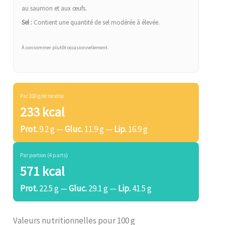
au saumon et aux œufs.
Sel :
Contient une quantité de sel modérée à élevée.
À consommer plutôt occasionnellement.
Par 100 g de recette
233 kcal
Prot.
9.2 g —
Gluc.
11.9 g —
Lip.
16.9 g
Par portion (4 parts)
571 kcal
Prot.
22.5 g —
Gluc.
29.1 g —
Lip.
41.5 g
Valeurs nutritionnelles pour 100 g