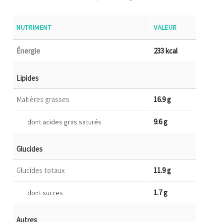
NUTRIMENT
VALEUR
Énergie
233 kcal
Lipides
Matières grasses
16.9 g
9.6 g
dont acides gras saturés
Glucides
Glucides totaux
11.9 g
1.7 g
dont sucres
Autres