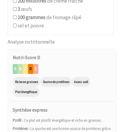
200
millilitres
de crème fraîche
3
œufs
100
grammes
de fromage râpé
sel et poivre
Analyse nutritionnelle
Nutri-Score D
A
B
C
D
E
Riche en graisses
Source de protéines
Assez salé
Plat énergétique
Synthèse express
Profil :
Ce plat est plutôt énergétique et riche en graisses.
Protéines :
La quiche est une bonne source de protéines grâce