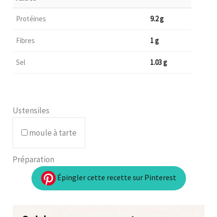
Protéines
9.2 g
Fibres
1 g
Sel
1.03 g
Ustensiles
moule à tarte
Préparation
Épingler cette recette sur Pinterest