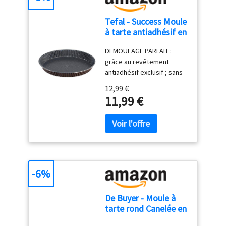
Tefal - Success Moule
à tarte antiadhésif en
aluminium recyclé -
DEMOULAGE PARFAIT :
30 cm
grâce au revêtement
antiadhésif exclusif ; sans
PFOA, sans plomb, sans
12,99 €
cadmium ; contrôles plus
11,99 €
stricts que ceux exigés par
la réglementation en
vigueur sur le contact
alimentaire HAUTE
RESISTANCE ET DURABILITE
: fabriqué en aluminium 100
% recyclé, 2 fois plus
-6%
résistant que l'aluminium
classique CUISSON
De Buyer - Moule à
PARFAITE : diffusion
tarte rond Canelée en
homogène de chaleur
acier antiadhésif -
FABRIQUE EN ALUMINIUM