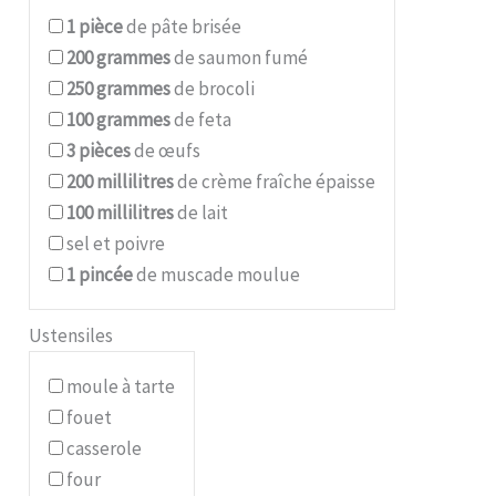
1
pièce
de pâte brisée
200
grammes
de saumon fumé
250
grammes
de brocoli
100
grammes
de feta
3
pièces
de œufs
200
millilitres
de crème fraîche épaisse
100
millilitres
de lait
sel et poivre
1
pincée
de muscade moulue
Ustensiles
moule à tarte
fouet
casserole
four