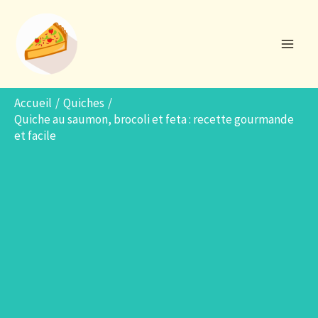
Aller
R
au
e
contenu
c
h
e
Accueil
Quiches
Quiche au saumon, brocoli et feta : recette gourmande
r
et facile
c
h
e
r