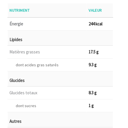
NUTRIMENT
VALEUR
Énergie
244 kcal
Lipides
Matières grasses
17.5 g
9.3 g
dont acides gras saturés
Glucides
Glucides totaux
8.3 g
1 g
dont sucres
Autres