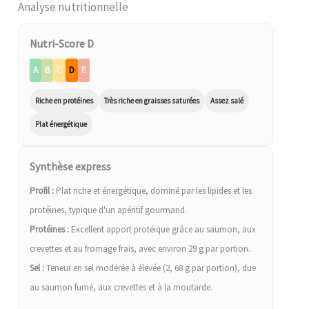
Analyse nutritionnelle
Nutri-Score D
A
B
C
D
E
Riche en protéines
Très riche en graisses saturées
Assez salé
Plat énergétique
Synthèse express
Profil :
Plat riche et énergétique, dominé par les lipides et les
protéines, typique d'un apéritif gourmand.
Protéines :
Excellent apport protéique grâce au saumon, aux
crevettes et au fromage frais, avec environ 29 g par portion.
Sel :
Teneur en sel modérée à élevée (2, 68 g par portion), due
au saumon fumé, aux crevettes et à la moutarde.