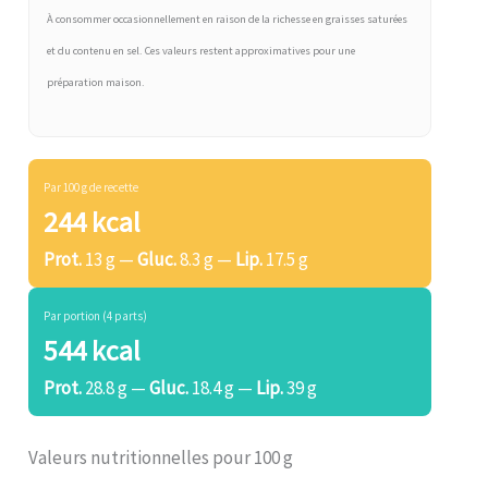
À consommer occasionnellement en raison de la richesse en graisses saturées
et du contenu en sel. Ces valeurs restent approximatives pour une
préparation maison.
Par 100 g de recette
244 kcal
Prot.
13 g —
Gluc.
8.3 g —
Lip.
17.5 g
Par portion (4 parts)
544 kcal
Prot.
28.8 g —
Gluc.
18.4 g —
Lip.
39 g
Valeurs nutritionnelles pour 100 g