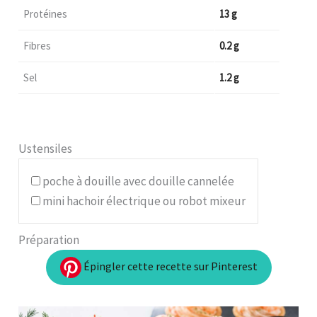
Protéines
13 g
Fibres
0.2 g
Sel
1.2 g
Ustensiles
poche à douille avec douille cannelée
mini hachoir électrique ou robot mixeur
Préparation
Épingler cette recette sur Pinterest