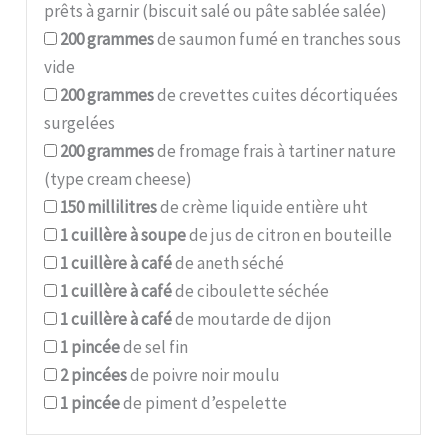
prêts à garnir (biscuit salé ou pâte sablée salée)
200
grammes
de saumon fumé en tranches sous
vide
200
grammes
de crevettes cuites décortiquées
surgelées
200
grammes
de fromage frais à tartiner nature
(type cream cheese)
150
millilitres
de crème liquide entière uht
1
cuillère à soupe
de jus de citron en bouteille
1
cuillère à café
de aneth séché
1
cuillère à café
de ciboulette séchée
1
cuillère à café
de moutarde de dijon
1
pincée
de sel fin
2
pincées
de poivre noir moulu
1
pincée
de piment d’espelette