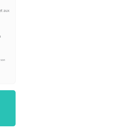
et aux
a
 son