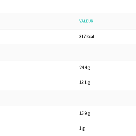
VALEUR
317 kcal
24.4 g
13.1 g
15.9 g
1 g