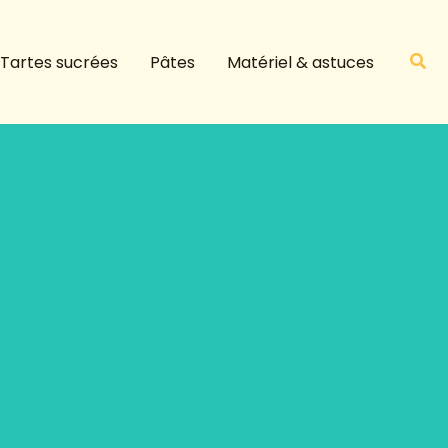
R
e
Rech
Tartes sucrées
Pâtes
Matériel & astuces
c
h
e
r
c
h
e
r