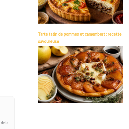
Tarte tatin de pommes et camembert : recette
savoureuse
 de la