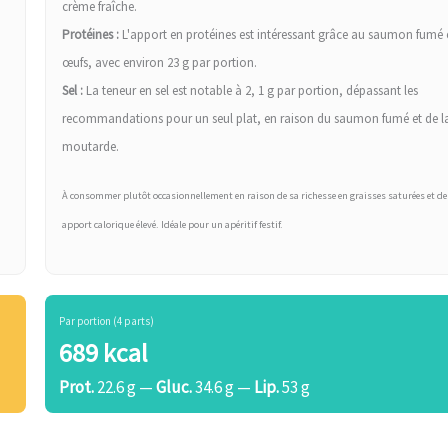
crème fraîche.
Protéines :
L'apport en protéines est intéressant grâce au saumon fumé 
œufs, avec environ 23 g par portion.
Sel :
La teneur en sel est notable à 2, 1 g par portion, dépassant les
recommandations pour un seul plat, en raison du saumon fumé et de l
moutarde.
À consommer plutôt occasionnellement en raison de sa richesse en graisses saturées et de
apport calorique élevé. Idéale pour un apéritif festif.
Par portion (4 parts)
689 kcal
Prot.
22.6 g —
Gluc.
34.6 g —
Lip.
53 g