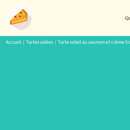
Aller
au
Qu
contenu
Accueil
Tartes salées
Tarte soleil au saumon et crème f