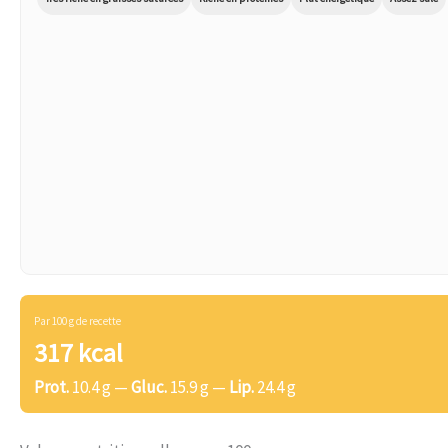
Par 100 g de recette
317 kcal
Prot.
10.4 g —
Gluc.
15.9 g —
Lip.
24.4 g