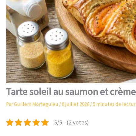
Tarte soleil au saumon et crème
Par
Guillem Morteguieu
/
8 juillet 2026
/
5 minutes de lectu
5/5 - (2 votes)