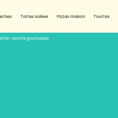
iches
Tartes salées
Pizzas maison
Tourtes
raîche : recette gourmande