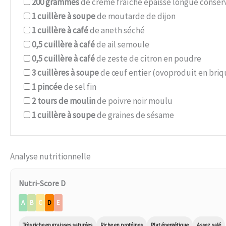
200
grammes
de crème fraîche épaisse longue conser
1
cuillère à soupe
de moutarde de dijon
1
cuillère à café
de aneth séché
0,5
cuillère à café
de ail semoule
0,5
cuillère à café
de zeste de citron en poudre
3
cuillères à soupe
de œuf entier (ovoproduit en briq
1
pincée
de sel fin
2
tours de moulin
de poivre noir moulu
1
cuillère à soupe
de graines de sésame
Analyse nutritionnelle
Nutri-Score D
A
B
C
D
E
Très riche en graisses saturées
Riche en protéines
Plat énergétique
Assez salé