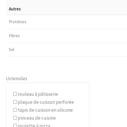
Autres
Protéines
Fibres
Sel
Ustensiles
rouleau à pâtisserie
plaque de cuisson perforée
tapis de cuisson en silicone
pinceau de cuisine
roulette à pizza