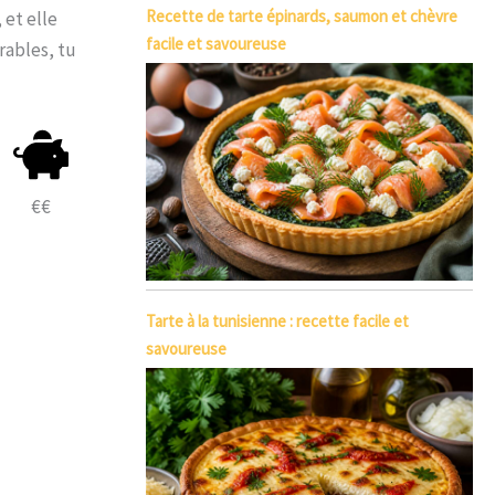
Recette de tarte épinards, saumon et chèvre
 et elle
facile et savoureuse
rables, tu
€€
Tarte à la tunisienne : recette facile et
savoureuse