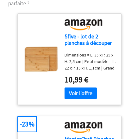
parfaite ?
5five - lot de 2
planches à découper
bambou
Dimensions = L. 35 x P. 25 x
H. 2,5 cm | Petit modèle = L.
22 x P. 15 x H. 1,1cm | Grand
modèle = L. 35 x P. 25 x H.
10,99 €
1,4cm | Poids = 1.054 kg |
Matière de la structure:
Bambou
-23%