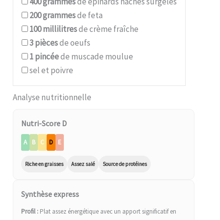
400
grammes
de épinards hachés surgelés
200
grammes
de feta
100
millilitres
de crème fraîche
3
pièces
de oeufs
1
pincée
de muscade moulue
sel et poivre
Analyse nutritionnelle
Nutri-Score D
A
B
C
D
E
Riche en graisses
Assez salé
Source de protéines
Synthèse express
Profil :
Plat assez énergétique avec un apport significatif en