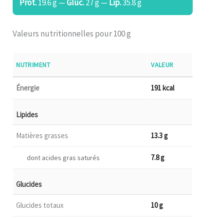
Prot.
19.6 g —
Gluc.
27 g —
Lip.
35.8 g
Valeurs nutritionnelles pour 100 g
NUTRIMENT
VALEUR
Énergie
191 kcal
Lipides
Matières grasses
13.3 g
7.8 g
dont acides gras saturés
Glucides
Glucides totaux
10 g