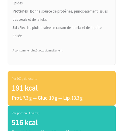
lipides.
Protéines :
Bonne source de protéines, principalement issues
des oeufs et de la feta.
Sel :
Recette plutôt salée en raison de la feta et de la pâte
brisée.
À consommer plutôt occasionnellement.
Par 100 g de recette
191 kcal
Prot.
7.3 g —
Gluc.
10 g —
Lip.
13.3 g
Par portion (4 parts)
516 kcal