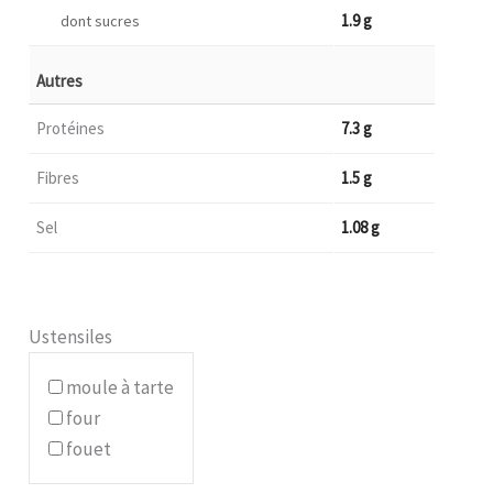
1.9 g
dont sucres
Autres
Protéines
7.3 g
Fibres
1.5 g
Sel
1.08 g
Ustensiles
moule à tarte
four
fouet