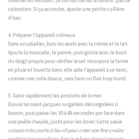
minutes en remuant. Le but est de les attendrir: pas de
coloration. Si ça accroche, ajoute une petite cuillère
d’eau.
4. Préparer l’appareil crémeux
Dans un saladier, bats les œufs avec la crème et le lait.
Ajoute la muscade, le poivre, puis goûte avec le bout
du doigt propre pour vérifier le sel. Incorpore la farine
en pluie et fouette bien: elle aide l’appareil à se tenir,
comme une colle douce, sans faire un flan trop lourd.
5. Saisir rapidement les produits de la mer
Essuie les saint-jacques surgelées décongelées si
besoin, puis passe-les 30 à 45 secondes par face dans
une poêle chaude, juste pour les dorer. Cette saisie
cuisson très courte à feu vif pour créer une fine croûte
protège leur moelleux. Fais la même chose 1 minute