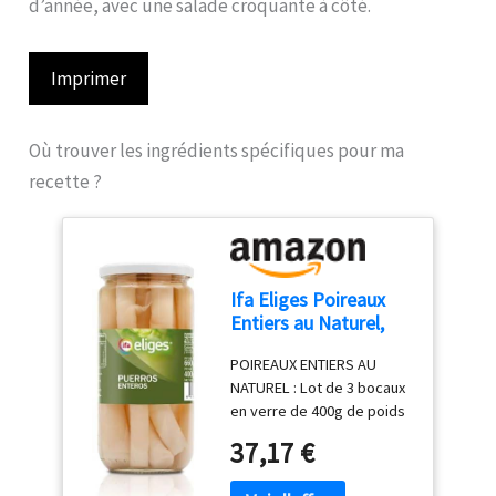
d’année, avec une salade croquante à côté.
Imprimer
Où trouver les ingrédients spécifiques pour ma
recette ?
Ifa Eliges Poireaux
Entiers au Naturel,
Lot de 3 Bocaux de
POIREAUX ENTIERS AU
400g, pour Potages,
NATUREL : Lot de 3 bocaux
Quiches et Garnitures
en verre de 400g de poids
égoutté de poireaux
37,17 €
entiers de qualité
supérieure, prêts à