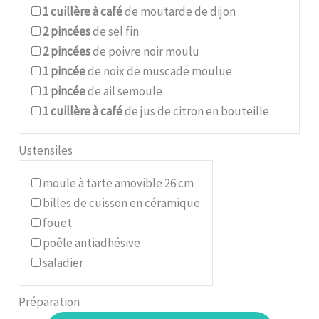
1
cuillère à café
de moutarde de dijon
2
pincées
de sel fin
2
pincées
de poivre noir moulu
1
pincée
de noix de muscade moulue
1
pincée
de ail semoule
1
cuillère à café
de jus de citron en bouteille
Ustensiles
moule à tarte amovible 26 cm
billes de cuisson en céramique
fouet
poêle antiadhésive
saladier
Préparation