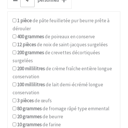
–
+
personnes
1
pièce
de pâte feuilletée pur beurre prête à
dérouler
400
grammes
de poireaux en conserve
12
pièces
de noix de saint-jacques surgelées
200
grammes
de crevettes décortiquées
surgelées
200
millilitres
de crème fraîche entière longue
conservation
100
millilitres
de lait demi-écrémé longue
conservation
3
pièces
de œufs
80
grammes
de fromage râpé type emmental
20
grammes
de beurre
10
grammes
de farine