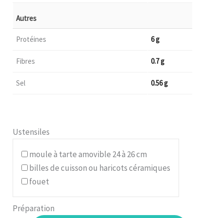
Autres
Protéines
6 g
Fibres
0.7 g
Sel
0.56 g
Ustensiles
moule à tarte amovible 24 à 26 cm
billes de cuisson ou haricots céramiques
fouet
Préparation