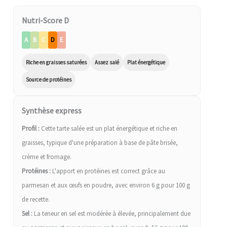
Nutri-Score D
A
B
C
D
E
Riche en graisses saturées
Assez salé
Plat énergétique
Source de protéines
Synthèse express
Profil :
Cette tarte salée est un plat énergétique et riche en
graisses, typique d'une préparation à base de pâte brisée,
crème et fromage.
Protéines :
L'apport en protéines est correct grâce au
parmesan et aux œufs en poudre, avec environ 6 g pour 100 g
de recette.
Sel :
La teneur en sel est modérée à élevée, principalement due