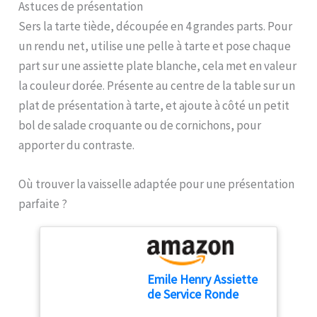
recettes de crêpes, de
Astuces de présentation
mayonnaise, de béchamel,
Sers la tarte tiède, découpée en 4 grandes parts. Pour
de gâteaux, chantilly,
un rendu net, utilise une pelle à tarte et pose chaque
mousses, blancs en
neige… COMPOSITION :
part sur une assiette plate blanche, cela met en valeur
Acier inoxydable.
la couleur dorée. Présente au centre de la table sur un
DIMENSIONS : 26 cm.
plat de présentation à tarte, et ajoute à côté un petit
CONTENU : 1 x fouet de
pâtisserie inox 26 cm.
bol de salade croquante ou de cornichons, pour
apporter du contraste.
Où trouver la vaisselle adaptée pour une présentation
parfaite ?
Emile Henry Assiette
de Service Ronde
Madeleine –