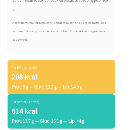
au parmesan et aux poireaux en bocal, avec 0, 56 g pour 100
g.
À consommer plutôt occasionnellement en raison de la richesse en graisses
saturées. Convient pour un repas du midi ou du soir si accompagné d'une
salade verte.
Par 100 g de recette
208 kcal
Prot.
6 g —
Gluc.
12.2 g —
Lip.
14.9 g
Par portion (4 parts)
614 kcal
Prot.
17.7 g —
Gluc.
36.1 g —
Lip.
44 g