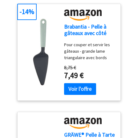
en Bourgogne, coloris
-14%
Argile, garantie 10 ans.
Brabantia - Pelle à
gâteaux avec côté
tranchant - Jade
Pour couper et servir les
Green
gâteaux - grande lame
triangulaire avec bords
dentelés Bords tranchants
8,75 €
des deux côtés. Convient
7,49 €
aux droitiers et aux
gauchers Facile à ranger -
avec boucle de suspension
Facile à nettoyer - résiste
au lave-vaisselle
GRÄWE® Pelle à Tarte