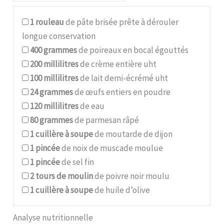
1
rouleau
de pâte brisée prête à dérouler
longue conservation
400
grammes
de poireaux en bocal égouttés
200
millilitres
de crème entière uht
100
millilitres
de lait demi-écrémé uht
24
grammes
de œufs entiers en poudre
120
millilitres
de eau
80
grammes
de parmesan râpé
1
cuillère à soupe
de moutarde de dijon
1
pincée
de noix de muscade moulue
1
pincée
de sel fin
2
tours de moulin
de poivre noir moulu
1
cuillère à soupe
de huile d’olive
Analyse nutritionnelle