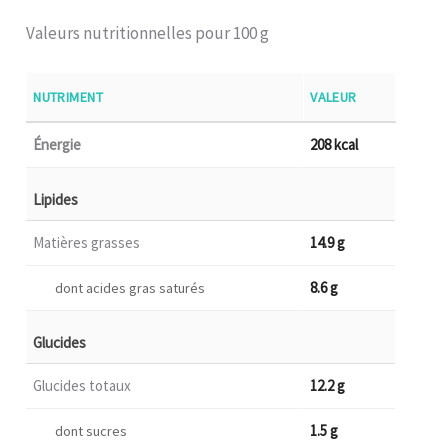
Valeurs nutritionnelles pour 100 g
NUTRIMENT
VALEUR
Énergie
208 kcal
Lipides
Matières grasses
14.9 g
8.6 g
dont acides gras saturés
Glucides
Glucides totaux
12.2 g
1.5 g
dont sucres