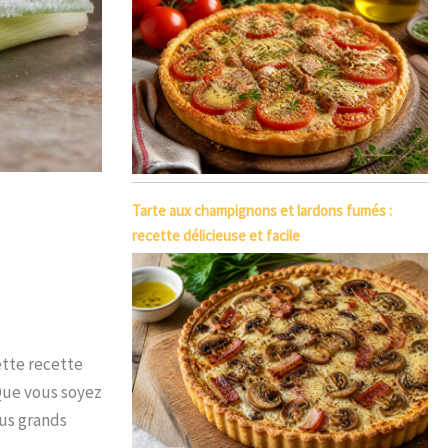
Tarte aux champignons et lardons fumés :
recette délicieuse et facile
ette recette
Que vous soyez
lus grands