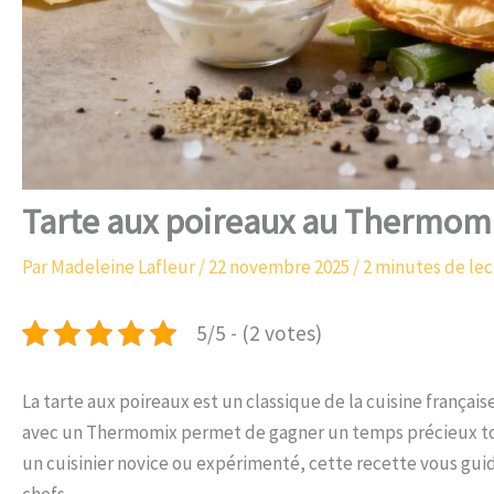
Tarte aux poireaux au Thermomix
Par
Madeleine Lafleur
/
22 novembre 2025
/
2 minutes de le
5/5 - (2 votes)
La tarte aux poireaux est un classique de la cuisine français
avec un Thermomix permet de gagner un temps précieux tou
un cuisinier novice ou expérimenté, cette recette vous guid
chefs.