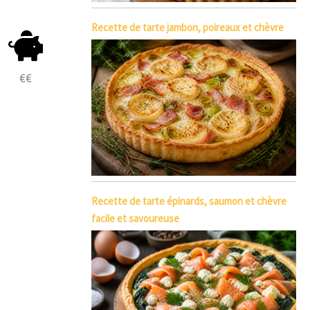
Recette de tarte jambon, poireaux et chèvre
€€
Recette de tarte épinards, saumon et chèvre
facile et savoureuse