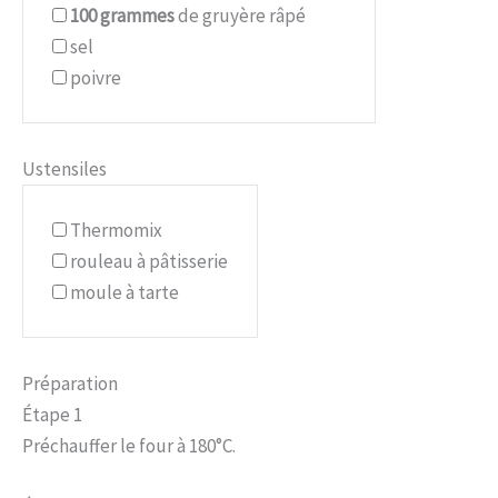
100
grammes
de gruyère râpé
sel
poivre
Ustensiles
Thermomix
rouleau à pâtisserie
moule à tarte
Préparation
Étape 1
Préchauffer le four à 180°C.