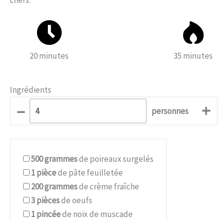
20 minutes
35 minutes
Ingrédients
–
+
personnes
500
grammes
de poireaux surgelés
1
pièce
de pâte feuilletée
200
grammes
de crème fraîche
3
pièces
de oeufs
1
pincée
de noix de muscade