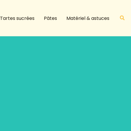
R
e
Rech
Tartes sucrées
Pâtes
Matériel & astuces
c
h
e
r
c
h
e
r