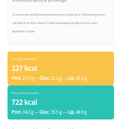
la moutarde savora et au fromage.
À consommer plutôt occasionnellement en raison de la richesse en graisses
saturées et du Nutri-Score D. Idéal accompagné de légumes frais pour
équilibrer le repas.
Par 100 g de recette
227 kcal
Prot.
10.7 g —
Gluc.
11.1 g —
Lip.
15.3 g
Par portion (4 parts)
722 kcal
Prot.
34.2 g —
Gluc.
35.5 g —
Lip.
48.9 g