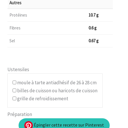
Autres
Protéines
10.7 g
Fibres
0.6 g
Sel
0.67 g
Ustensiles
moule à tarte antiadhésif de 26 à 28 cm
billes de cuisson ou haricots de cuisson
grille de refroidissement
Préparation
Épingler cette recette sur Pinterest