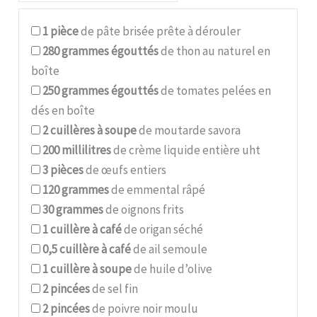
1
pièce
de pâte brisée prête à dérouler
280
grammes égouttés
de thon au naturel en
boîte
250
grammes égouttés
de tomates pelées en
dés en boîte
2
cuillères à soupe
de moutarde savora
200
millilitres
de crème liquide entière uht
3
pièces
de œufs entiers
120
grammes
de emmental râpé
30
grammes
de oignons frits
1
cuillère à café
de origan séché
0,5
cuillère à café
de ail semoule
1
cuillère à soupe
de huile d’olive
2
pincées
de sel fin
2
pincées
de poivre noir moulu