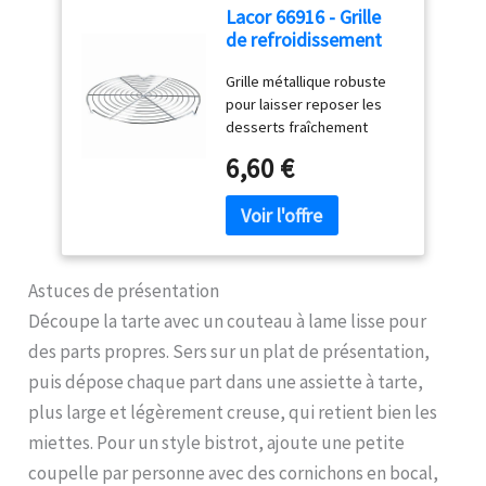
et rangezles
Lacor 66916 - Grille
soigneusement jusqu'à la
de refroidissement
prochaine utilisation MODE
en pâtisserie en acier
D'EMPLOI : Étalez votre
Grille métallique robuste
chromé
pâte dans votre moule
pour laisser reposer les
Piquez le fond avec une
desserts fraîchement
fourchette pour éviter les
sortés du four ou couvrir
6,60 €
bulles d'air et recouvrezle
de chocolat ou de sucre
de papier sulfurisé
glas. Fabriqué en acier
Disposez vos billes de
chromé pour une longue
cuisson en céramique sur
durée de vie. Permet de
le fond de tarte et
refroidir uniformément
enfournez MATÉRIAUX DE
toutes les parties du
Astuces de présentation
QUALITÉ : Ces poids pour
dessert y compris la partie
Découpe la tarte avec un couteau à lame lisse pour
tarte sont fabriqués en
inférieure. Protège les
céramique 100 et
des parts propres. Sers sur un plat de présentation,
surfaces de la cuisine
constituent un accessoire
contre les brûlures. Ce
puis dépose chaque part dans une assiette à tarte,
de cuisson fiable,
produit ne passe pas au
plus large et légèrement creuse, qui retient bien les
totalement sûr pour les
lave-vaisselle. Dimensions
aliments Ils sont sans BPA,
miettes. Pour un style bistrot, ajoute une petite
Ø 28 x 2 cm, et son poids
fabriqués de manière
est de 198 g.
coupelle par personne avec des cornichons en bocal,
durable, et adaptés pour le