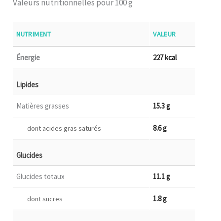
Valeurs nutritionnelles pour 100 g
NUTRIMENT
VALEUR
Énergie
227 kcal
Lipides
Matières grasses
15.3 g
8.6 g
dont acides gras saturés
Glucides
Glucides totaux
11.1 g
1.8 g
dont sucres