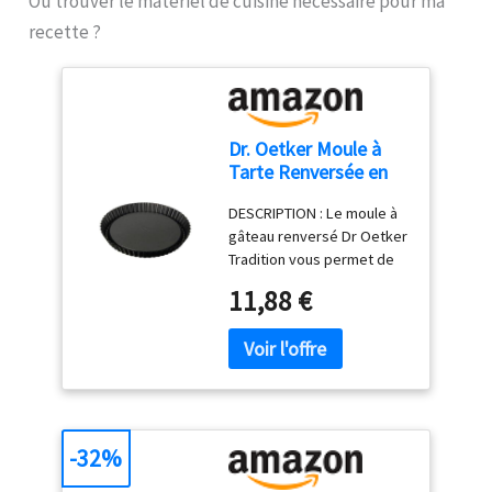
Où trouver le matériel de cuisine nécessaire pour ma
recette ?
Dr. Oetker Moule à
Tarte Renversée en
acier antiadhésif 28
DESCRIPTION : Le moule à
cm
gâteau renversé Dr Oetker
Tradition vous permet de
maîtriser la cuisson de vos
11,88 €
tartes sucrées ou salés et
de vos gâteaux.
Antiadhésif et présentant
une excellente
conductivité thermique, il
vous offre une cuisson
optimale pour toutes vos
-32%
préparations. LE PETIT + :
Son fond creux pour