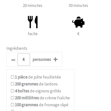
20 minutes
30 minutes
facile
€
Ingrédients
–
+
personnes
1
pièce
de pâte feuilletée
200
grammes
de lardons
4
boîtes
de oignons grillés
200
millilitres
de crème fraîche
100
grammes
de fromage râpé