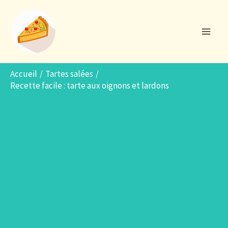
Aller
R
au
e
contenu
c
h
e
Accueil
Tartes salées
Recette facile : tarte aux oignons et lardons
r
c
h
e
r