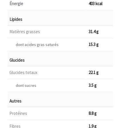
Énergie
403 kcal
Lipides
Matières grasses
31.4 g
15.3 g
dont acides gras saturés
Glucides
Glucides totaux
22.1 g
3.5 g
dont sucres
Autres
Protéines
8.8 g
Fibres
1.9 g