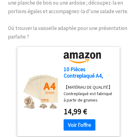
une planche de bois ou une ardoise ; découpez-la en
portions égales et accompagnez-la d’une salade verte.
Où trouver la vaisselle adaptée pour une présentation
parfaite ?
10 Pièces
Contreplaqué A4,
300mm×210mm
【MATÉRIAU DE QUALITÉ】
Contreplaqué 3mm,
Contreplaqué est fabriqué
Planche en Bois
à partir de grumes
Bricolage, Bois pour
naturelles de haute qualité,
Pyrogravure, Gravure,
14,99 €
la structure multicouche
Modélisme, Découpe
stable assure une
Laser, Décoration,
excellente dureté,
Peintures
flexibilité, résistance à