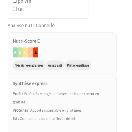
poivre
sel
Analyse nutritionnelle
Nutri-Score E
A
B
C
D
E
Très riche en graisses
Assez salé
Plat énergétique
Synthèse express
Profil :
Profil très énergétique avec une haute teneur en
graisses.
Protéines :
Apport raisonnable en protéines.
Sel :
Contient une quantité élevée de sel.