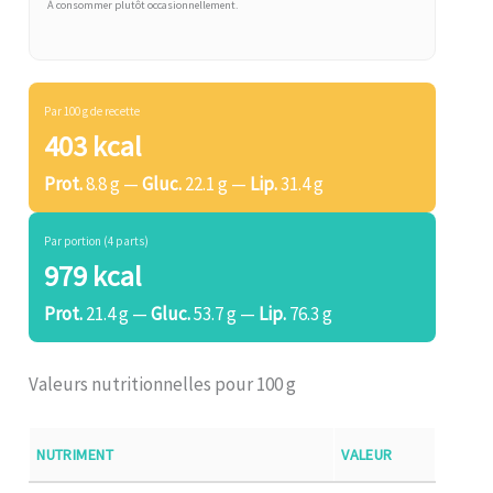
À consommer plutôt occasionnellement.
Par 100 g de recette
403 kcal
Prot.
8.8 g —
Gluc.
22.1 g —
Lip.
31.4 g
Par portion (4 parts)
979 kcal
Prot.
21.4 g —
Gluc.
53.7 g —
Lip.
76.3 g
Valeurs nutritionnelles pour 100 g
NUTRIMENT
VALEUR