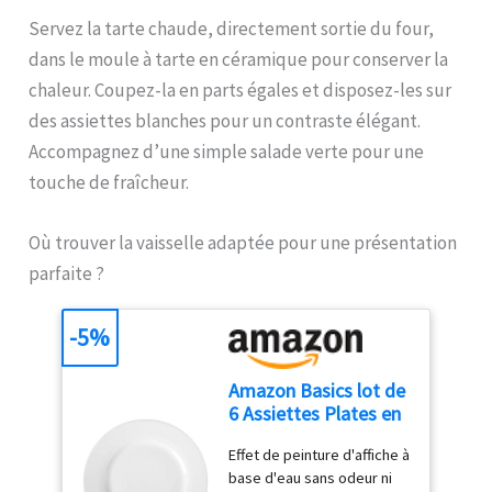
et pratique pour un usage
Servez la tarte chaude, directement sortie du four,
quotidien : Léger, doté d'un
dans le moule à tarte en céramique pour conserver la
câble de 1 mètre et d'un
design compact, ce mixeur
chaleur. Coupez-la en parts égales et disposez-les sur
est facile à ranger et
des assiettes blanches pour un contraste élégant.
parfait pour toutes vos
Accompagnez d’une simple salade verte pour une
tâches de cuisine.
touche de fraîcheur.
Où trouver la vaisselle adaptée pour une présentation
parfaite ?
-5%
Amazon Basics lot de
6 Assiettes Plates en
Porcelaine, 26.67 cm
Effet de peinture d'affiche à
base d'eau sans odeur ni