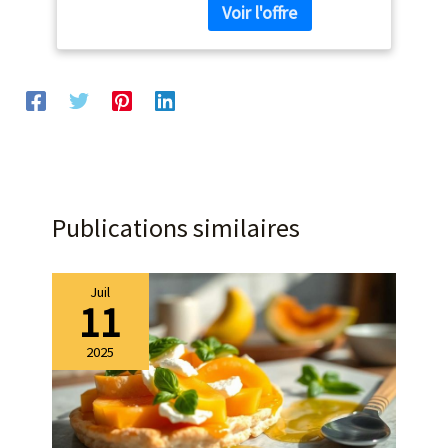
seulement pour les plats
principaux, mais sont
également idéales comme
assiettes à pizza,
assiettes à salade ou
assiettes de service
Qualité professionnelle de
la porcelaine - cuite à haute
température et plus
robuste que la faïence ou
Publications similaires
la mélamine. Les assiettes
passent au lave-vaisselle,
au micro-ondes, au four et
au réfrigérateur - parfaites
Juil
11
pour les ménages
modernes Design anti-fuite
- chaque assiettes
2025
porcelaine mesure 26 x 26 x
2 cm - idéal pour servir des
pâtes, des salades ou des
plats en sauce. Le bord