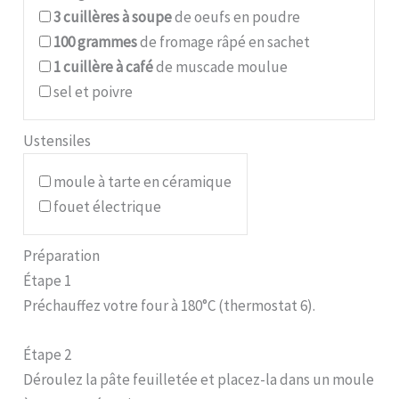
3
cuillères à soupe
de oeufs en poudre
100
grammes
de fromage râpé en sachet
1
cuillère à café
de muscade moulue
sel et poivre
Ustensiles
moule à tarte en céramique
fouet électrique
Préparation
Étape 1
Préchauffez votre four à 180°C (thermostat 6).
Étape 2
Déroulez la pâte feuilletée et placez-la dans un moule