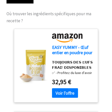
Où trouver les ingrédients spécifiques pour ma
recette ?
EASY YUMMY - Œuf
entier en poudre pour
la cuisine (1kg), 100%
𝗧𝗢𝗨𝗝𝗢𝗨𝗥𝗦 𝗗𝗘𝗦 Œ𝗨𝗙𝗦
d'œuf en poudre
𝗙𝗥𝗔𝗜? 𝗗𝗜𝗦𝗣𝗢𝗡𝗜𝗕𝗟𝗘𝗦
✅ - Profitez du luxe d'avoir
l'équivalent de 80 œufs
32,95 €
frais à portée de main à
tout moment. Notre
poudre d'œufs
déshydratés vous garantit
de ne jamais manquer de
cet ingrédient essentiel,