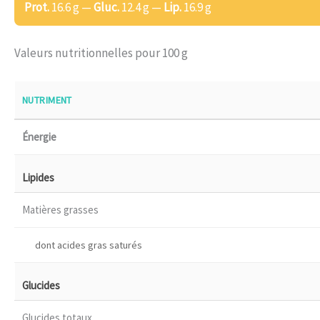
Prot.
16.6 g —
Gluc.
12.4 g —
Lip.
16.9 g
Valeurs nutritionnelles pour 100 g
NUTRIMENT
Énergie
Lipides
Matières grasses
dont acides gras saturés
Glucides
Glucides totaux