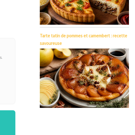
Tarte tatin de pommes et camembert : recette
savoureuse
s.