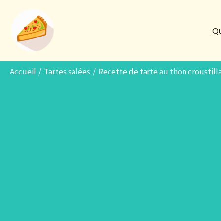
Aller
au
Qu
contenu
Accueil
Tartes salées
Recette de tarte au thon croustill