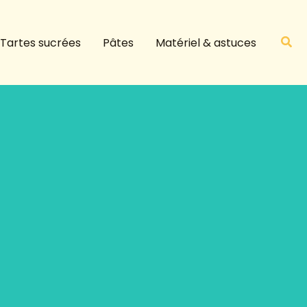
R
e
Rech
Tartes sucrées
Pâtes
Matériel & astuces
c
h
e
r
c
h
e
r