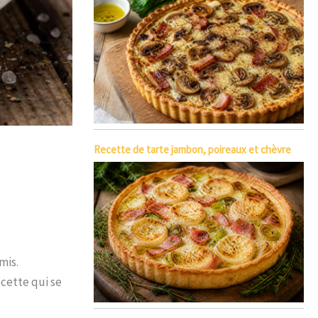
Recette de tarte jambon, poireaux et chèvre
mis.
ecette qui se