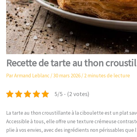
Recette de tarte au thon croustil
Par
Armand Leblanc
/
30 mars 2026
/
2 minutes de lecture
5/5 - (2 votes)
La tarte au thon croustillante à la ciboulette est un plat sa
Accessible à tous, elle offre une texture crémeuse contrastée
plie à vos envies, avec des ingrédients non périssables que