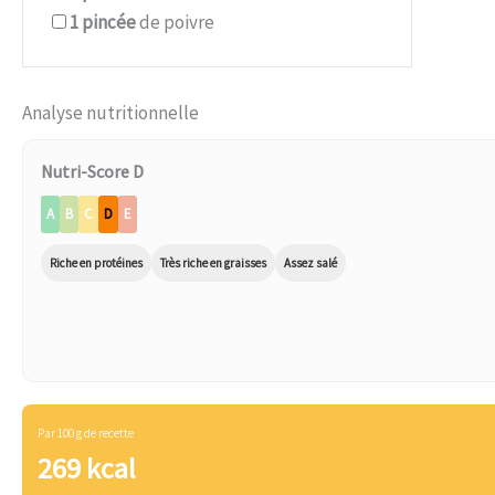
1
pincée
de poivre
Analyse nutritionnelle
Nutri-Score D
A
B
C
D
E
Riche en protéines
Très riche en graisses
Assez salé
Par 100 g de recette
269 kcal