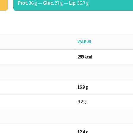
Prot.
36 g —
Gluc.
27 g —
Lip.
36.7 g
VALEUR
269 kcal
16.9 g
9.2 g
12.4 g