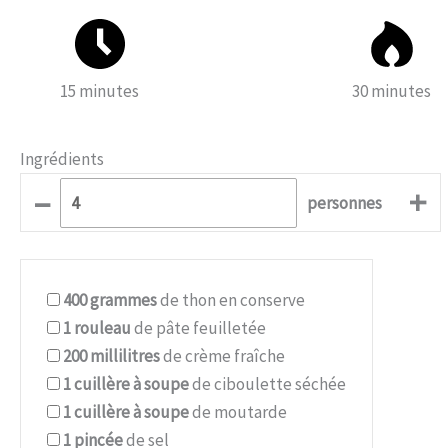
15 minutes
30 minutes
Ingrédients
–
+
personnes
400
grammes
de thon en conserve
1
rouleau
de pâte feuilletée
200
millilitres
de crème fraîche
1
cuillère à soupe
de ciboulette séchée
1
cuillère à soupe
de moutarde
1
pincée
de sel