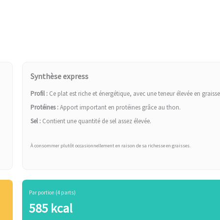
Synthèse express
Profil :
Ce plat est riche et énergétique, avec une teneur élevée en graisse
Protéines :
Apport important en protéines grâce au thon.
Sel :
Contient une quantité de sel assez élevée.
À consommer plutôt occasionnellement en raison de sa richesse en graisses.
Par portion (4 parts)
585 kcal