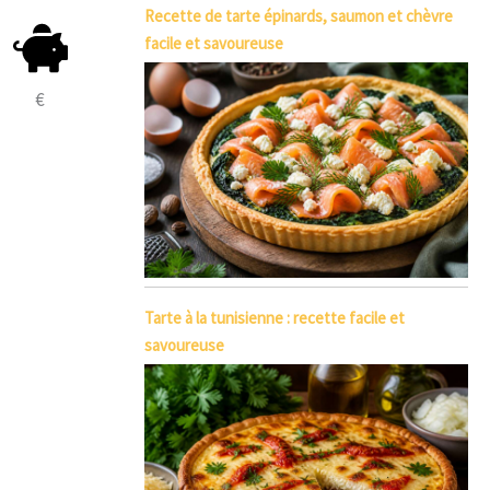
Recette de tarte épinards, saumon et chèvre
facile et savoureuse
€
Tarte à la tunisienne : recette facile et
savoureuse