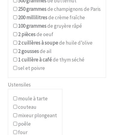
500
grammes
de butternut
250
grammes
de champignons de Paris
200
millilitres
de crème fraîche
100
grammes
de gruyère râpé
2
pièces
de oeuf
2
cuillères à soupe
de huile d’olive
2
gousses
de ail
1
cuillère à café
de thym séché
sel et poivre
Ustensiles
moule à tarte
couteau
mixeur plongeant
poêle
four