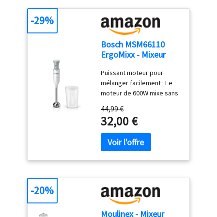
-29%
Bosch MSM66110
ErgoMixx - Mixeur
plongeant, 2 vitesses
Puissant moteur pour
mélanger facilement : Le
moteur de 600W mixe sans
effort les ingrédients les
44,99 €
plus durs ; préparez de
32,00 €
nombreuses recettes
grâce à une large gamme
d’accessoires Contrôle
aisé d’une seule main : 2
vitesses et bouton turbo
pour un mixage optimal ;
ajustez facilement la
-20%
puissance pour un résultat
exceptionnel, tout en
Moulinex - Mixeur
utilisant une seule main