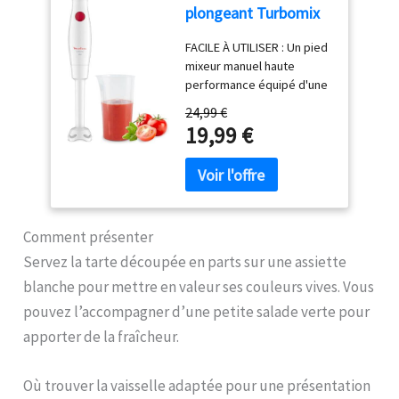
plongeant Turbomix
Mixage pratique et efficace
350W - Mixage rapide
: Le couteau QuattroBlade
FACILE À UTILISER : Un pied
-Blanc
en inox à 4 lames assure un
mixeur manuel haute
mélange lisse et
performance équipé d'une
homogène, avec moins
puissance de 350 W et
d’éclaboussures et un
24,99 €
d'une seule vitesse pour
mixage plus rapide
19,99 €
des résultats parfaits sans
Accessoire polyvalent
effort, tout cela en
inclus : Le mixeur est livré
appuyant sur un bouton
avec un gobelet pratique
PIED ANTI-
pour mesurer et mixer
ECLABOUSSURES : Le pied
directement les
antiéclaboussures évite
Comment présenter
ingrédients, simplifiant la
les éclaboussures et les
préparation des repas
Servez la tarte découpée en parts sur une assiette
dégâts, pour une
Contenu de la livraison :
blanche pour mettre en valeur ses couleurs vives. Vous
expérience plus propre et
Mixeur plongeant ErgoMixx
plus agréable DESIGN
pouvez l’accompagner d’une petite salade verte pour
600 W avec 2 vitesses et
CONFORTABLE : Une
gobelet doseur
apporter de la fraîcheur.
poignée ergonomique
avec une prise en main
texturée, pour expérience
Où trouver la vaisselle adaptée pour une présentation