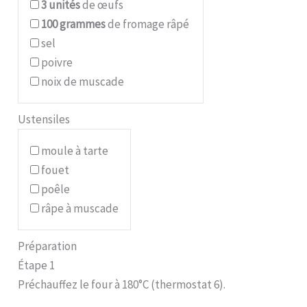
3
unités
de œufs
100
grammes
de fromage râpé
sel
poivre
noix de muscade
Ustensiles
moule à tarte
fouet
poêle
râpe à muscade
Préparation
Étape 1
Préchauffez le four à 180°C (thermostat 6).