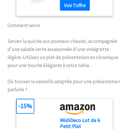
muscade, de l’ail, des
durer, garantissant une
agrumes et du chocolat Le
performance longue durée.
récipient permet de
✅ Résultats Fins et Précis :
stocker les aliments en
La râpe à muscade en acier
poudre déjà râpés pour les
Comment servir
inoxydable offre des
saupoudrer avec facilité.
résultats de rabotage fins,
Idéale pour les espèces.
permettant d'extraire les
Servez la quiche aux poireaux chaude, accompagnée
saveurs les plus subtiles
d’une salade verte assaisonnée d’une vinaigrette
des épices et agrumes. ✅
Qualité Premium : La
légère. Utilisez un plat de présentation en céramique
qualité de la Schwertkrone
pour une touche élégante à votre table.
garantit des produits
durables et efficaces pour
une utilisation quotidienne
Où trouver la vaisselle adaptée pour une présentation
dans la cuisine, assurant
parfaite ?
satisfaction et
performance.
-15%
WishDeco Lot de 6
Petit Plat