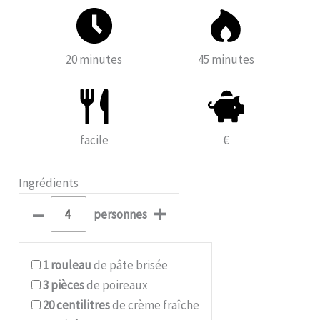
20 minutes
45 minutes
facile
€
Ingrédients
–
+
personnes
1
rouleau
de pâte brisée
3
pièces
de poireaux
20
centilitres
de crème fraîche