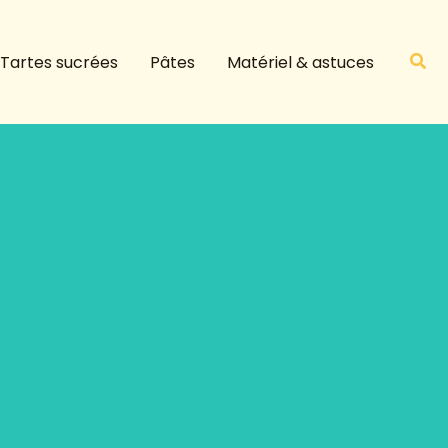
R
e
Rech
Tartes sucrées
Pâtes
Matériel & astuces
c
h
e
r
c
h
e
r