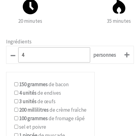
20 minutes
35 minutes
Ingrédients
–
+
personnes
150
grammes
de bacon
4
unités
de endives
3
unités
de œufs
200
millilitres
de crème fraîche
100
grammes
de fromage râpé
sel et poivre
1
pincée
de muscade