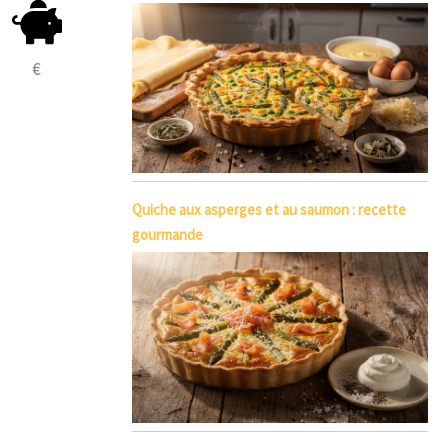
€
Quiche aux asperges et au saumon : recette
gourmande