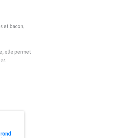
s et bacon,
e, elle permet
es.
 rond