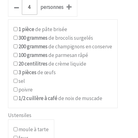
–
+
personnes
1
pièce
de pâte brisée
300
grammes
de brocolis surgelés
200
grammes
de champignons en conserve
100
grammes
de parmesan râpé
20
centilitres
de crème liquide
3
pièces
de œufs
sel
poivre
1/2
cuillère à café
de noix de muscade
Ustensiles
moule à tarte
four