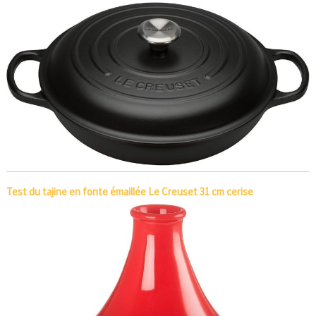
Test du tajine en fonte émaillée Le Creuset 31 cm cerise