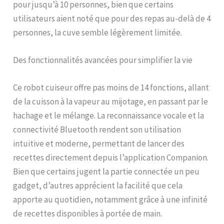
pour jusqu’à 10 personnes, bien que certains
amis jusqu'à 10 personnes
utilisateurs aient noté que pour des repas au-delà de 4
(capacité totale 4,5L)
REPARABILITE 15 ANS AU
personnes, la cuve semble légèrement limitée.
JUSTE PRIX : engagement
de réparabilité 15 ans au
Des fonctionnalités avancées pour simplifier la vie
juste prix grâce à notre
réseau de 6200
réparateurs dans le
Ce robot cuiseur offre pas moins de 14 fonctions, allant
monde, pour contribuer à
de la cuisson à la vapeur au mijotage, en passant par le
la protection de
hachage et le mélange. La reconnaissance vocale et la
l’environnement et à la
réduction des déchets
connectivité Bluetooth rendent son utilisation
INSPIRATION ILLIMITEE :
intuitive et moderne, permettant de lancer des
découvrez une infinité de
recettes directement depuis l’application Companion.
recettes ajoutées chaque
mois, sauvegardez vos
Bien que certains jugent la partie connectée un peu
recettes préférées et
gadget, d’autres apprécient la facilité que cela
créez vos listes de cours
apporte au quotidien, notamment grâce à une infinité
directement dans
l'application gratuite
de recettes disponibles à portée de main.
Moulinex – la fonction «