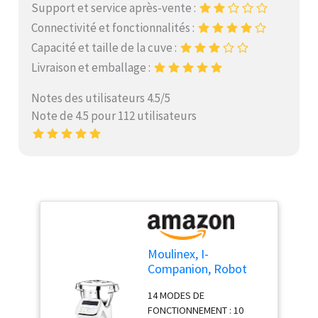
Support et service après-vente :
Connectivité et fonctionnalités :
Capacité et taille de la cuve :
Livraison et emballage :
Notes des utilisateurs 4.5/5
Note de 4.5 pour 112 utilisateurs
Moulinex, I-
Companion, Robot
cuiseur, 14 fonctions,
14 MODES DE
Connecté, Capacité
FONCTIONNEMENT : 10
XL 10 personnes,