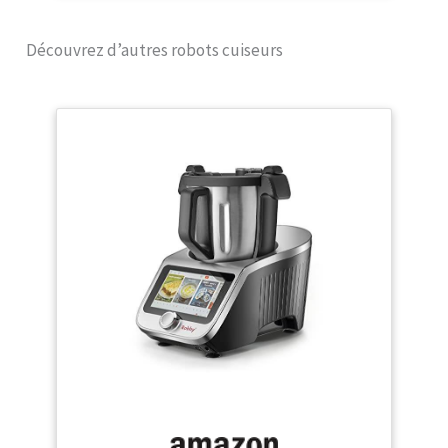
le plus silencieux (par
rapport aux modèles les
Découvrez d’autres robots cuiseurs
plus vendus, d'après des
tests externes réalisés
selon une norme
internationale*) – voir la
description pour plus
d'informations GRANDE
CAPACITE : la grande
capacité du bol du robot
cuiseur multifonction est
idéale pour cuisiner de
délicieux plats faits maison
pour votre famille et vos
amis jusqu'à 10 personnes
(capacité totale 4,5L)
REPARABILITE 15 ANS AU
JUSTE PRIX : engagement
de réparabilité 15 ans au
juste prix grâce à notre
réseau de 6200