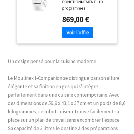
FONCTIONNEMENT : 10
XL 10 personnes,
programmes
Blanc, Fabriqué en
automatiques, 1 mode
France, HF908120
869,00 €
manuel, 1 cuisson sans
couvercle, maintien au
chaud, connectivité
Bluetooth SILENCIEUX : le
robot cuiseur multifonction
le plus silencieux (par
rapport aux modèles les
Un design pensé pour la cuisine moderne
plus vendus, d'après des
tests externes réalisés
selon une norme
Le Moulinex I-Companion se distingue par son allure
internationale*) – voir la
élégante et sa finition en gris qui s’intègre
description pour plus
parfaitement dans une cuisine contemporaine. Avec
d'informations GRANDE
CAPACITE : la grande
des dimensions de 59,9 x 43,1 x 37 cm et un poids de 8,6
capacité du bol du robot
kilogrammes, ce robot cuiseur trouve facilement sa
cuiseur multifonction est
place sur un plan de travail sans encombrer l’espace.
idéale pour cuisiner de
délicieux plats faits maison
Sa capacité de 3 litres le destine à des préparations
pour votre famille et vos