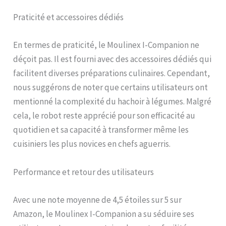
Dans mon frigo » vous
Praticité et accessoires dédiés
permet également de
trouver l'inspiration et de
réduire vos déchets FACILE
En termes de praticité, le Moulinex I-Companion ne
À NETTOYER ET À RANGER :
déçoit pas. Il est fourni avec des accessoires dédiés qui
profitez d'un nettoyage et
d'une organisation sans
facilitent diverses préparations culinaires. Cependant,
effort grâce à un design
nous suggérons de noter que certains utilisateurs ont
compatible lave-vaisselle
mentionné la complexité du hachoir à légumes. Malgré
et facile à ranger ROBOT
FABRIQUE EN FRANCE :
cela, le robot reste apprécié pour son efficacité au
conçu et fabriqué dans
quotidien et sa capacité à transformer même les
notre usine à Mayenne
cuisiniers les plus novices en chefs aguerris.
ACCESSOIRES : 6
accessoires
accompagnent votre
Performance et retour des utilisateurs
Companion (couteau
hachoir, couteau
pétrin/concasseur, batteur,
Avec une note moyenne de 4,5 étoiles sur 5 sur
mixeur, panier vapeur et un
Amazon, le Moulinex I-Companion a su séduire ses
accessoire découpe