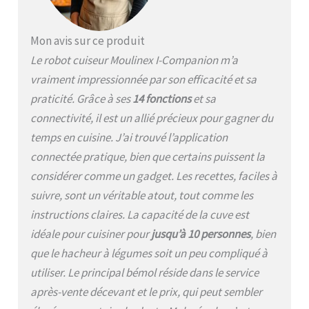
amis jusqu'à 10 personnes
(capacité totale 4,5L)
REPARABILITE 15 ANS AU
Mon avis sur ce produit
JUSTE PRIX : engagement
Le robot cuiseur Moulinex I-Companion m’a
de réparabilité 15 ans au
juste prix grâce à notre
vraiment impressionnée par son efficacité et sa
réseau de 6200
praticité. Grâce à ses
14 fonctions
et sa
réparateurs dans le
connectivité, il est un allié précieux pour gagner du
monde, pour contribuer à
la protection de
temps en cuisine. J’ai trouvé l’application
l’environnement et à la
connectée pratique, bien que certains puissent la
réduction des déchets
considérer comme un gadget. Les recettes, faciles à
INSPIRATION ILLIMITEE :
découvrez une infinité de
suivre, sont un véritable atout, tout comme les
recettes ajoutées chaque
instructions claires. La capacité de la cuve est
mois, sauvegardez vos
idéale pour cuisiner pour
jusqu’à 10 personnes
, bien
recettes préférées et
créez vos listes de cours
que le hacheur à légumes soit un peu compliqué à
directement dans
utiliser. Le principal bémol réside dans le service
l'application gratuite
après-vente décevant et le prix, qui peut sembler
Moulinex – la fonction «
Dans mon frigo » vous