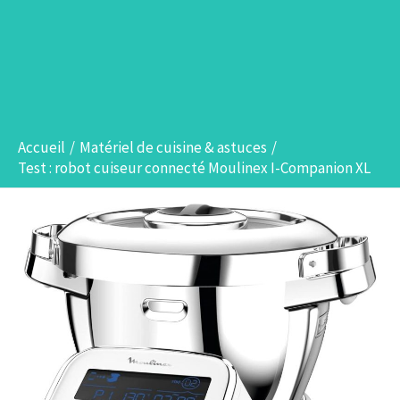
Accueil
Matériel de cuisine & astuces
Test : robot cuiseur connecté Moulinex I-Companion XL