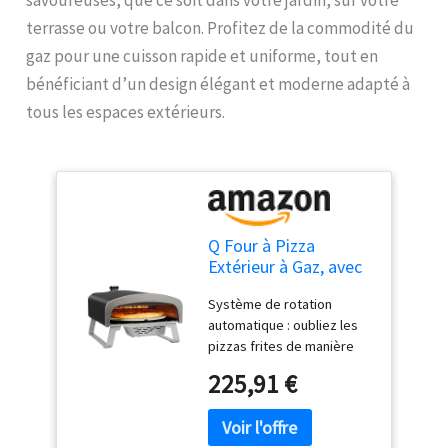
terrasse ou votre balcon. Profitez de la commodité du
gaz pour une cuisson rapide et uniforme, tout en
bénéficiant d’un design élégant et moderne adapté à
tous les espaces extérieurs.
Q Four à Pizza
Extérieur à Gaz, avec
Fonction Rotative, 50
Système de rotation
mbar, Pierre à Pizza
automatique : oubliez les
de 33 cm, Portable,
pizzas frites de manière
pour Jardin, Terrasse
inégale ou les fastidieuses
et Balcon, Noir
225,91 €
rotations manuelles. Le
support inférieur innovant
tourne automatiquement la