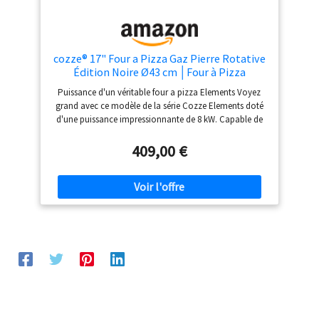
sac de transport, notre four à pizza portable est léger et
parfait pour l'extérieur. Facile à transporter et à installer
partout, idéal pour le camping, les pique-niques et
autres aventures en plein air
cozze® 17" Four a Pizza Gaz Pierre Rotative
Édition Noire Ø43 cm │Four à Pizza
Extérieur 600°C – Cuisson en 2 minutes
Puissance d'un véritable four a pizza Elements Voyez
grand avec ce modèle de la série Cozze Elements doté
d'une puissance impressionnante de 8 kW. Capable de
cuire des pizzas familiales de 43 cm, il chauffe
rapidement pour saisir la pâte instantanément. C'est
409,00 €
l'outil ultime pour nourrir de nombreux invités avec des
résultats dignes d'un chef Le style moderne du Black
Edition pizza oven Ce modèle XL est bien plus qu'un
simple pizza oven. Son design "Black Edition" mat et
son bouton à lumière LED apportent une touche de
modernité à votre extérieur. Avec sa double paroi isolée,
il combine une esthétique soignée et une efficacité
thermique redoutable Maîtrise totale avec ce four avec
pierre pizza Réussissez vos cuissons grâce à ce four
avec pierre pizza en cordiérite large de 430 mm. La
pierre accumule la chaleur jusqu'à 485 °C pour une base
croustillante. Associée au brûleur en U, elle assure une