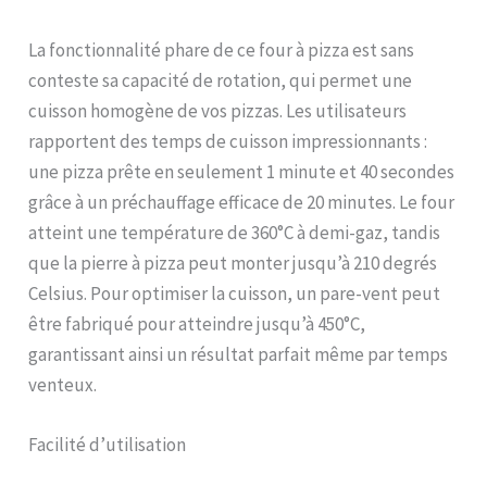
L'installation est un jeu
d'enfant : dépliez les
La fonctionnalité phare de ce four à pizza est sans
jambes, insérez la pierre à
conteste sa capacité de rotation, qui permet une
pizza et connectez-la à un
cuisson homogène de vos pizzas. Les utilisateurs
réservoir de gaz. Grâce à
l'allumage instantané au
rapportent des temps de cuisson impressionnants :
gaz, votre aventure de
une pizza prête en seulement 1 minute et 40 secondes
cuisson de pizza peut
grâce à un préchauffage efficace de 20 minutes. Le four
commencer
immédiatement. Efficacité
atteint une température de 360°C à demi-gaz, tandis
et simplicité supérieures :
que la pierre à pizza peut monter jusqu’à 210 degrés
le boîtier en acier au
Celsius. Pour optimiser la cuisson, un pare-vent peut
carbone revêtu par
pulvérisation et le design
être fabriqué pour atteindre jusqu’à 450°C,
de moule intégré offrent
garantissant ainsi un résultat parfait même par temps
une rétention de chaleur
venteux.
exceptionnelle. Combiné à
la commodité du gaz, il
offre une expérience de
Facilité d’utilisation
cuisson de première
classe avec une seule