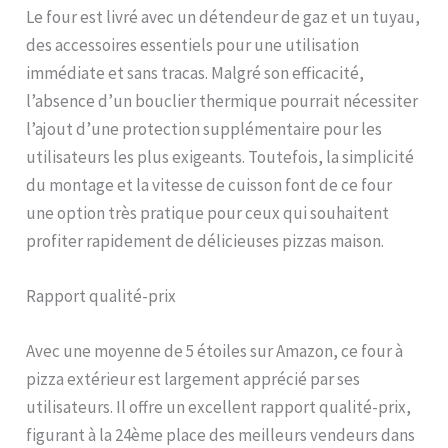
rotation sur le régulateur.
Le four est livré avec un détendeur de gaz et un tuyau,
Cuisson polyvalente :
des accessoires essentiels pour une utilisation
parfait pour les pizzas,
immédiate et sans tracas. Malgré son efficacité,
rôtir les légumes, cuire du
pain et bien plus encore
l’absence d’un bouclier thermique pourrait nécessiter
avec contrôle de flamme
l’ajout d’une protection supplémentaire pour les
réglable pour une cuisson
utilisateurs les plus exigeants. Toutefois, la simplicité
précise. Qu'il s'agisse
d'une réunion spontanée
du montage et la vitesse de cuisson font de ce four
dans le jardin, d'une
une option très pratique pour ceux qui souhaitent
réunion de famille dans le
profiter rapidement de délicieuses pizzas maison.
parc ou d'une excursion en
camping confortable sous
le ciel étoilé, ce four
Rapport qualité-prix
d'extérieur portable
apporte une cuisine
gastronomique dans
Avec une moyenne de 5 étoiles sur Amazon, ce four à
n'importe quel
pizza extérieur est largement apprécié par ses
environnement.
utilisateurs. Il offre un excellent rapport qualité-prix,
figurant à la 24ème place des meilleurs vendeurs dans