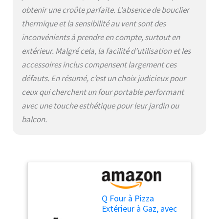
cuisson de pizza peut
obtenir une croûte parfaite. L’absence de bouclier
commencer
thermique et la sensibilité au vent sont des
immédiatement. Efficacité
inconvénients à prendre en compte, surtout en
et simplicité supérieures :
le boîtier en acier au
extérieur. Malgré cela, la facilité d’utilisation et les
carbone revêtu par
accessoires inclus compensent largement ces
pulvérisation et le design
défauts. En résumé, c’est un choix judicieux pour
de moule intégré offrent
une rétention de chaleur
ceux qui cherchent un four portable performant
exceptionnelle. Combiné à
avec une touche esthétique pour leur jardin ou
la commodité du gaz, il
balcon.
offre une expérience de
cuisson de première
classe avec une seule
rotation sur le régulateur.
Cuisson polyvalente :
parfait pour les pizzas,
rôtir les légumes, cuire du
pain et bien plus encore
Q Four à Pizza
avec contrôle de flamme
Extérieur à Gaz, avec
réglable pour une cuisson
Fonction Rotative, 50