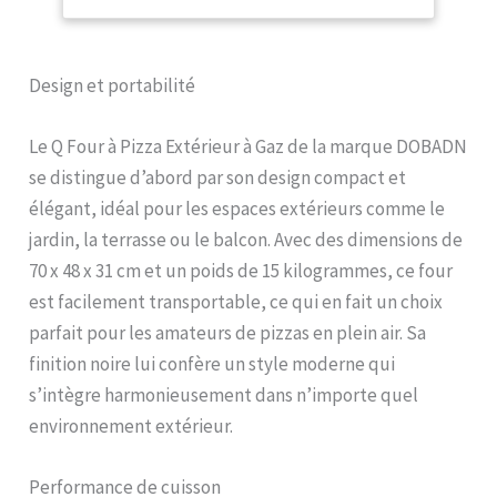
pierre à pizza de 33 cm, ce
qui élimine le risque de
brûlure et les pizzas
chauffées de manière
Design et portabilité
inégale appartiennent pour
toujours au passé. Four à
pizza à gaz de 50 mbar,
Le Q Four à Pizza Extérieur à Gaz de la marque DOBADN
peut atteindre jusqu'à 500
se distingue d’abord par son design compact et
°C en 10 à 15 minutes et ne
élégant, idéal pour les espaces extérieurs comme le
nécessite que 60
secondes pour cuire une
jardin, la terrasse ou le balcon. Avec des dimensions de
pizza avec une croûte
70 x 48 x 31 cm et un poids de 15 kilogrammes, ce four
dorée et croustillante.
est facilement transportable, ce qui en fait un choix
Passez moins de temps à
cuisiner et plus à profiter
parfait pour les amateurs de pizzas en plein air. Sa
avec vos amis et votre
finition noire lui confère un style moderne qui
famille. Fonctionnement
s’intègre harmonieusement dans n’importe quel
sans problème : avec un
four prêt à l'emploi dès le
environnement extérieur.
déballage, vous pouvez
commencer à cuisiner
Performance de cuisson
immédiatement.