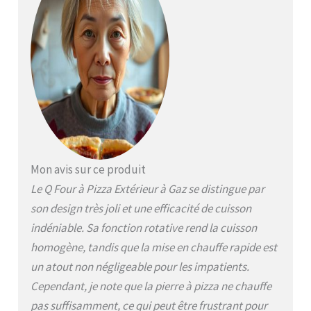
peut atteindre jusqu'à 500
°C en 10 à 15 minutes et ne
nécessite que 60
secondes pour cuire une
pizza avec une croûte
dorée et croustillante.
Passez moins de temps à
cuisiner et plus à profiter
avec vos amis et votre
famille. Fonctionnement
sans problème : avec un
four prêt à l'emploi dès le
Mon avis sur ce produit
déballage, vous pouvez
Le Q Four à Pizza Extérieur à Gaz se distingue par
commencer à cuisiner
immédiatement.
son design très joli et une efficacité de cuisson
L'installation est un jeu
indéniable. Sa fonction rotative rend la cuisson
d'enfant : dépliez les
homogène, tandis que la mise en chauffe rapide est
jambes, insérez la pierre à
pizza et connectez-la à un
un atout non négligeable pour les impatients.
réservoir de gaz. Grâce à
Cependant, je note que la pierre à pizza ne chauffe
l'allumage instantané au
pas suffisamment, ce qui peut être frustrant pour
gaz, votre aventure de