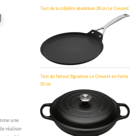
Test de la crêpière aluminium 28 cm Le Creuset
Test du faitout Signature Le Creuset en fonte
30 cm
comme une
de réaliser