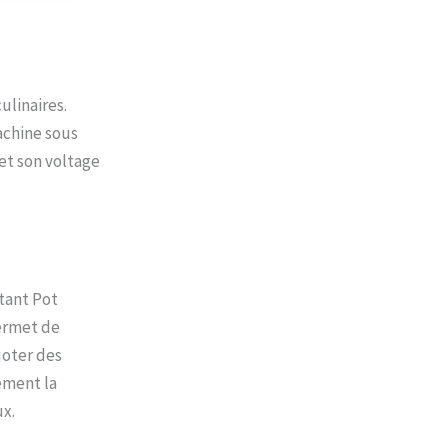
rapidement
une
US FACILE
de
es avec
ulinaires.
ateau de
machine sous
 et son voltage
stant Pot
permet de
joter des
rement la
ux.