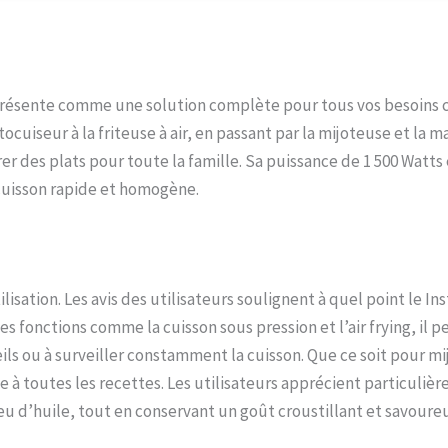
antit un croustillant parfait ! Préparez des repas savoureux et sains plus 
traditionnelles au four grâce à la combinaison idéale d'un autocuiseur et d'
ans un seul appareil. DES ACCESSOIRES POUR RENDRE LA CUISINE ENCORE PL
NTE QUE JAMAIS : Panier à friteuse à air à plusieurs niveaux avec plateau 
t de gril conçu pour des résultats optimaux, et couvercles interchangeabl
e présente comme une solution complète pour tous vos besoins c
otection pour un rangement facile ! CONTENU DE LA BOÎTE : couvercle de
sserole intérieure, grille à vapeur avec poignées, panier à friteuse à air, pl
utocuiseur à la friteuse à air, en passant par la mijoteuse et la 
t coussin de protection, couvercle de rangement et câbles d'alimentation
arer des plats pour toute la famille. Sa puissance de 1 500 Watts
cuisson rapide et homogène.
lisation. Les avis des utilisateurs soulignent à quel point le In
es fonctions comme la cuisson sous pression et l’air frying, il 
reils ou à surveiller constamment la cuisson. Que ce soit pour mi
e à toutes les recettes. Les utilisateurs apprécient particuliè
peu d’huile, tout en conservant un goût croustillant et savoure