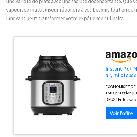
une variété de plats avec une facilité déconcertante. Que vou
vapeur, ce multicuiseur répondra à vos besoins tout en opt
innovant peut transformer votre expérience culinaire.
Instant Pot Mu
air, mijoteuse
réchaud et fo
ÉCONOMISEZ DE L'
sous pression ju
DEUX ! Friteuse à 
+ est parfaite pou
amateurs qui ve
RÉSULTATS : 11 p
mijoteuse, sous v
JUTEUX AVEC UNE