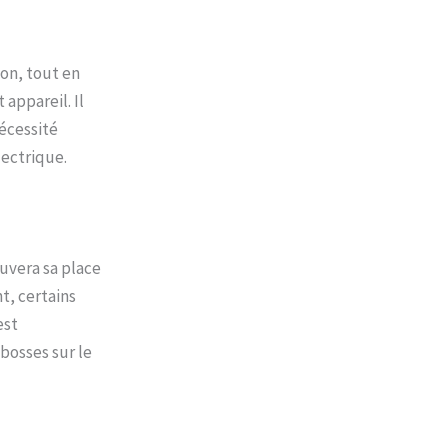
son, tout en
 appareil. Il
nécessité
lectrique.
ouvera sa place
t, certains
est
bosses sur le