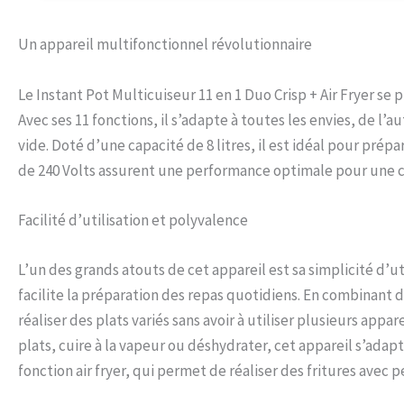
son genre qui gar
que les recettes 
friteuse à air d
Un appareil multifonctionnel révolutionnaire
ET PLUS POLYVALE
déshydratation e
Le Instant Pot Multicuiseur 11 en 1 Duo Crisp + Air Fryer s
coussinets de pr
l'autocuiseur, ca
Avec ses 11 fonctions, il s’adapte à toutes les envies, de l’a
déshydratation e
vide. Doté d’une capacité de 8 litres, il est idéal pour prép
britanniques.
de 240 Volts assurent une performance optimale pour une 
Facilité d’utilisation et polyvalence
L’un des grands atouts de cet appareil est sa simplicité d’uti
facilite la préparation des repas quotidiens. En combinant d
réaliser des plats variés sans avoir à utiliser plusieurs appa
plats, cuire à la vapeur ou déshydrater, cet appareil s’adapt
fonction air fryer, qui permet de réaliser des fritures avec 