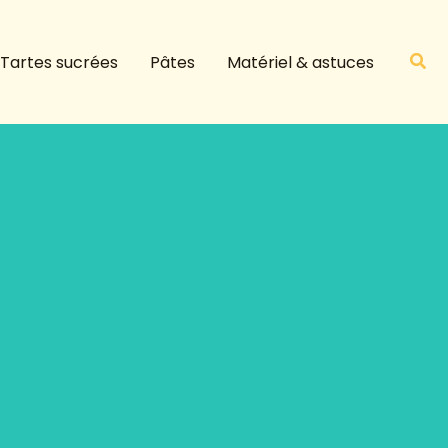
R
e
Rech
Tartes sucrées
Pâtes
Matériel & astuces
c
h
e
r
c
h
e
r