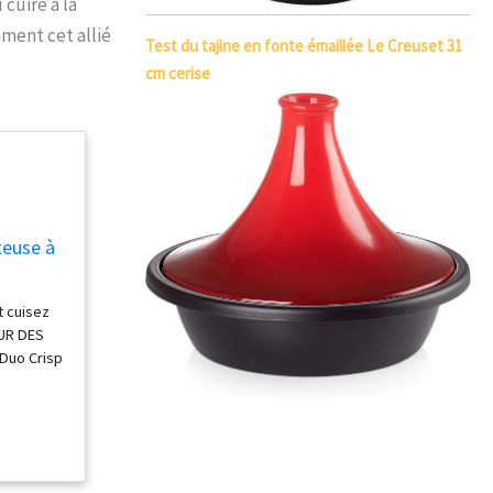
cuire à la
ment cet allié
Test du tajine en fonte émaillée Le Creuset 31
cm cerise
iteuse à
 cuisez
EUR DES
r Duo Crisp
siniers
DÉLICIEUX
ur,
DRES ET
unique en