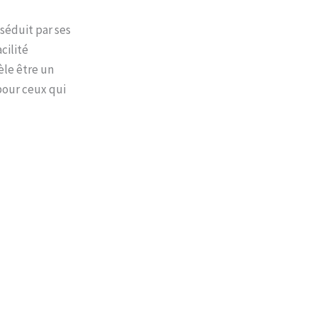
 séduit par ses
cilité
vèle être un
pour ceux qui