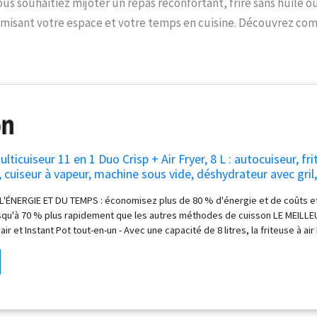
s souhaitiez mijoter un repas réconfortant, frire sans huile ou 
imisant votre espace et votre temps en cuisine. Découvrez com
lticuiseur 11 en 1 Duo Crisp + Air Fryer, 8 L : autocuiseur, fr
, cuiseur à vapeur, machine sous vide, déshydrateur avec gril,
nctions de cuisson
ÉNERGIE ET DU TEMPS : économisez plus de 80 % d'énergie et de coûts et
squ'à 70 % plus rapidement que les autres méthodes de cuisson LE MEILL
air et Instant Pot tout-en-un - Avec une capacité de 8 litres, la friteuse à ai
r les familles qui s'agrandissent et pour la cuisson par lots, ou pour les cui
ulent tout ! METTEZ LA CUISSON SUR PILOTE AUTOMATIQUE ET OBTENEZ DE 
rogrammes de cuisson à une touche : autocuiseur, sauteuse, cuiseur à vape
ide, réchaud, friteuse à air, rôti, four, gril et déshydratez. DES PLATS TEN
 FINITION DORÉE CROUSTILLANTE À CHAQUE FOIS - Technologie unique et 