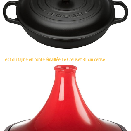
Test du tajine en fonte émaillée Le Creuset 31 cm cerise