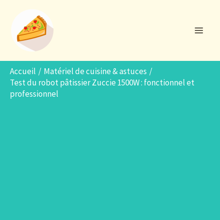
Aller
R
au
e
contenu
c
h
e
Accueil
Matériel de cuisine & astuces
Test du robot pâtissier Zuccie 1500W : fonctionnel et
r
professionnel
c
h
e
r