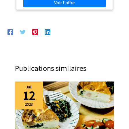
essentiels - un fouet pour les œufs, un batteur pour les
gâteaux et un crochet pétrinpour les brioches et les
pâtes brisées. FACILE À RANGER : Sa taille compacte
facilite le rangement - idéal pour toute cuisine, du
comptoir au placard. RÉPARABLE PENDANT 15 ANS À
UN PRIX RAISONNABLE : Nous vous recommandons de
faire réparer votre produit dans notre réseau de 6 200
centres de réparation dans le monde entier pour qu'il
dure plus longtemps.
Publications similaires
Juil
12
2023