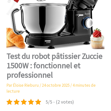
Test du robot pâtissier Zuccie
1500W : fonctionnel et
professionnel
Par
Éloïse Rieburu
/
24 octobre 2025
/
4 minutes de
lecture
5/5 - (2 votes)