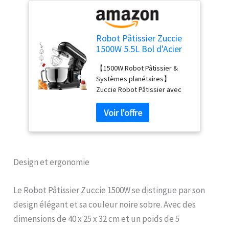
Robot Pâtissier Zuccie
1500W 5.5L Bol d'Acier
Inoxydable
【1500W Robot Pâtissier &
Professionnel Robot
Systèmes planétaires】
patissier,Écran LCD,Avec
Zuccie Robot Pâtissier avec
Crochet
moteur haute performance de
Pétrisseur,Batteur,Fouet
1500 watts,répond à un large
à Fil,protection contre
éventail de recettes et de
les éclaboussures,6
besoins culinaires. 360°
Vitesses
mouvement planétaire
meilleur mélange des
Design et ergonomie
ingrédients. 【Grande
capacité de 5.5L & 6
vitesses】Robot patissier le
Le Robot Pâtissier Zuccie 1500W se distingue par son
bol en acier inoxydable de 5.5L
design élégant et sa couleur noire sobre. Avec des
peut contenir 1500g de farine
dimensions de 40 x 25 x 32 cm et un poids de 5
pour 2 à 4 membres de la