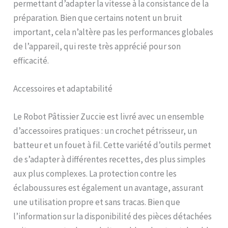
permettant d’adapter la vitesse à la consistance de la
6.Séparateur de blancs
préparation. Bien que certains notent un bruit
d'œufs. Tête inclinable,
antidérapante, peu bruyante,
important, cela n’altère pas les performances globales
sûre et stable, facile à
de l’appareil, qui reste très apprécié pour son
nettoyer. [Meilleurs cadeaux
efficacité.
et services]Que ce soit à la
maison ou en cadeau, la
machine à gâteau
Accessoires et adaptabilité
professionnelle de Zuccie est
le meilleur choix. Veuillez nous
contacter d'abord si vous
Le Robot Pâtissier Zuccie est livré avec un ensemble
avez des questions, nous
d’accessoires pratiques : un crochet pétrisseur, un
vous fournirons un service
batteur et un fouet à fil. Cette variété d’outils permet
client professionnel.
Sincèrement, nous pouvons
de s’adapter à différentes recettes, des plus simples
offrir une garantie de qualité
aux plus complexes. La protection contre les
complète de 3 ans et un
éclaboussures est également un avantage, assurant
support technique à vie.
une utilisation propre et sans tracas. Bien que
l’information sur la disponibilité des pièces détachées