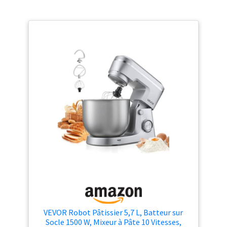
capacité de 5.5L & 6
vitesses】Robot patissier le
bol en acier inoxydable de 5.5L
peut contenir 1500g de farine
pour 2 à 4 membres de la
famille.6 vitesses de mélange
continu faible à élevé un
mélange sur mesure sans
effort et en profon deur pour
une variété d'aliments.
【Fonction de minuterie de
l'écran LCD】Réglez l'heure
de démarrage de l'appareil, le
compte à rebours est terminé,
des messages sonores
retentissent et le mixage
s'interrompt
automatiquement, ce qui
facilite la préparation des
pâtisseries ! [Accessoires
VEVOR Robot Pâtissier 5,7 L, Batteur sur
multiples &
Socle 1500 W, Mixeur à Pâte 10 Vitesses,