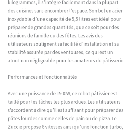
famille.6 vitesses de mélange
kilogrammes, il s’intègre facilement dans la plupart
continu faible à élevé un
des cuisines sans encombrer l’espace. Son bol en acier
mélange sur mesure sans
inoxydable d’une capacité de 5,5 litres est idéal pour
effort et en profon deur pour
une variété d'aliments.
préparer de grandes quantités, que ce soit pour des
【Fonction de minuterie de
réunions de famille ou des fêtes. Les avis des
l'écran LCD】Réglez l'heure
utilisateurs soulignent sa facilité d’installation et sa
de démarrage de l'appareil, le
compte à rebours est terminé,
stabilité assurée par des ventouses, ce qui est un
des messages sonores
atout non négligeable pour les amateurs de pâtisserie.
retentissent et le mixage
s'interrompt
automatiquement, ce qui
Performances et fonctionnalités
facilite la préparation des
pâtisseries ! [Accessoires
Avec une puissance de 1500W, ce robot pâtissier est
multiples &
Professionnel]Robot patissier
taillé pour les tâches les plus ardues. Les utilisateurs
multifonctions comprend 6
s’accordent à dire qu’il est suffisant pour préparer des
accessoires：1.crochet
pâtes lourdes comme celles de pain ou de pizza. Le
pétrisseur 2.batteur plat
3.fouet 4.pare-éclaboussures
Zuccie propose 6 vitesses ainsi qu’une fonction turbo,
avec 5.Spatule à crème