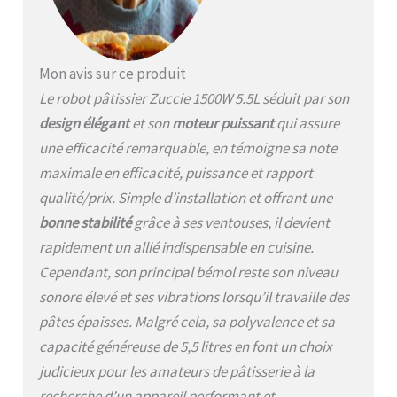
【Fonction de minuterie de
l'écran LCD】Réglez l'heure
de démarrage de l'appareil, le
compte à rebours est terminé,
Mon avis sur ce produit
des messages sonores
retentissent et le mixage
Le robot pâtissier Zuccie 1500W 5.5L séduit par son
s'interrompt
design élégant
et son
moteur puissant
qui assure
automatiquement, ce qui
une efficacité remarquable, en témoigne sa note
facilite la préparation des
pâtisseries ! [Accessoires
maximale en efficacité, puissance et rapport
multiples &
qualité/prix. Simple d’installation et offrant une
Professionnel]Robot patissier
bonne stabilité
grâce à ses ventouses, il devient
multifonctions comprend 6
accessoires：1.crochet
rapidement un allié indispensable en cuisine.
pétrisseur 2.batteur plat
Cependant, son principal bémol reste son niveau
3.fouet 4.pare-éclaboussures
sonore élevé et ses vibrations lorsqu’il travaille des
avec 5.Spatule à crème
6.Séparateur de blancs
pâtes épaisses. Malgré cela, sa polyvalence et sa
d'œufs. Tête inclinable,
capacité généreuse de 5,5 litres en font un choix
antidérapante, peu bruyante,
judicieux pour les amateurs de pâtisserie à la
sûre et stable, facile à
nettoyer. [Meilleurs cadeaux
recherche d’un appareil performant et