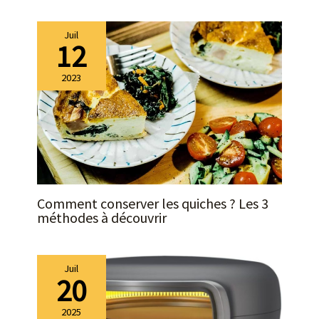
chaque recette. Des résultats homogènes et maîtrisés à
chaque utilisation. ROBOT MULTIFONCTION – GAIN DE
TEMPS AU QUOTIDIEN Un seul robot pour toutes vos
Juil
préparations : desserts, pâtes, crèmes. Gagnez du temps
12
en cuisine avec un appareil pratique, efficace et élégant.
Disponible en 5 couleurs modernes pour s’adapter à
2023
votre intérieur.
Comment conserver les quiches ? Les 3
méthodes à découvrir
Juil
20
2025