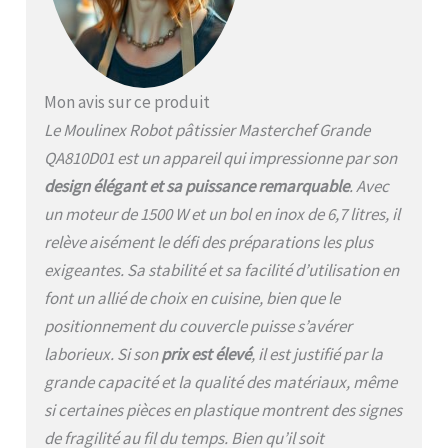
accessoires fournis en
option : blender, découpe
légumes, hachoir à viande,
et robot multifonction
REPARABILITE 15 ANS AU
Mon avis sur ce produit
JUSTE PRIX : engagement
Le Moulinex Robot pâtissier Masterchef Grande
de réparabilité 15 ans au
juste prix grâce à notre
QA810D01 est un appareil qui impressionne par son
réseau de 6200
design élégant et sa puissance remarquable
. Avec
réparateurs dans le
un moteur de 1500 W et un bol en inox de 6,7 litres, il
monde, pour contribuer à
la protection de
relève aisément le défi des préparations les plus
l’environnement et à la
exigeantes. Sa stabilité et sa facilité d’utilisation en
réduction des déchets
font un allié de choix en cuisine, bien que le
INCLUS : livre de recettes
positionnement du couvercle puisse s’avérer
laborieux. Si son
prix est élevé
, il est justifié par la
grande capacité et la qualité des matériaux, même
si certaines pièces en plastique montrent des signes
de fragilité au fil du temps. Bien qu’il soit