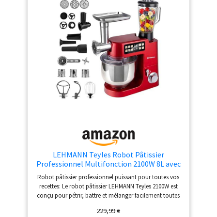
faire réparer votre produit dans notre réseau de 6 200
centres de réparation dans le monde entier pour qu'il
dure plus longtemps.
LEHMANN Teyles Robot Pâtissier
Professionnel Multifonction 2100W 8L avec
Balance Intégrée et Bol Chauffant, Pétrin à
Robot pâtissier professionnel puissant pour toutes vos
Pain et Pizza, Blender Verre 1,5L, Hachoir à
recettes: Le robot pâtissier LEHMANN Teyles 2100W est
Viande, Rouge
conçu pour pétrir, battre et mélanger facilement toutes
vos préparations maison. Idéal pour pâte à pain, pâte à
229,99 €
pizza, brioche, pâtisserie, crèmes et farces. Son système