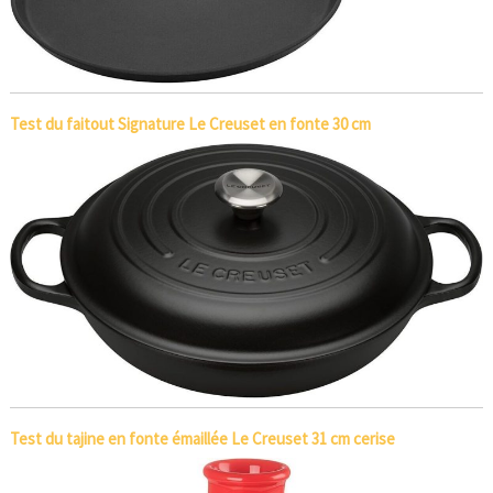
Test du faitout Signature Le Creuset en fonte 30 cm
Test du tajine en fonte émaillée Le Creuset 31 cm cerise