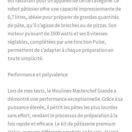
est rassurant pour un appareil de cette catégorie. Ce
option : blender, découpe
robot pâtissier offre une capacité impressionnante de
légumes, hachoir à viande,
6,7 litres, idéale pour préparer de grandes quantités
et robot multifonction
REPARABILITE 15 ANS AU
de pâte, qu’il s’agisse de brioches ou de pizzas. Son
JUSTE PRIX : engagement
moteur puissant de 1500 watts et ses 8 vitesses
de réparabilité 15 ans au
réglables, complétées par une fonction Pulse,
juste prix grâce à notre
réseau de 6200
permettent de s’adapter à chaque préparation en
réparateurs dans le
toute simplicité.
monde, pour contribuer à
la protection de
Performance et polyvalence
l’environnement et à la
réduction des déchets
INCLUS : livre de recettes
Lors de mes tests, le Moulinex Masterchef Grande a
démontré une performance exceptionnelle. Grâce à sa
puissance élevée, il pétrit les pâtes les plus lourdes
sans effort, rendant le processus de préparation à la
fois rapide et efficace. Le kit de pâtisserie premium