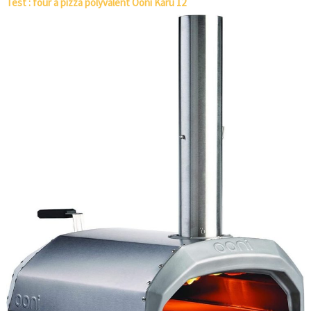
Test : four à pizza polyvalent Ooni Karu 12