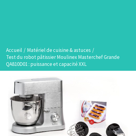
Accueil
Matériel de cuisine & astuces
Test du robot pâtissier Moulinex Masterchef Grande
QA810D01 : puissance et capacité XXL