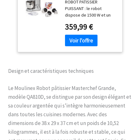
ROBOT PATISSIER
PUISSANT : le robot
dispose de 1500 W et un
bouton avec 8 vitesses
359,99 €
combiné à un mouvement
planétaire pour réussir
toutes les pâtisseries
ROBOT CUISINE AVEC
GRANDE CAPACITE : bol de
6,7 L équipé de 2 poignées
et d'un couvercle KIT DE
Design et caractéristiques techniques
PATISSERIE EN INOX DE
QUALITE : fouet, batteur en
fonte pour les pâtes à
Le Moulinex Robot pâtissier Masterchef Grande,
pâtisserie et pétrin en
modèle QA810D, se distingue par son design élégant et
fonte pour les pâtes
sa couleur argentée qui s’intègre harmonieusement
épaisses POUR ENCORE
PLUS DE RECETTES : équipé
dans toutes les cuisines modernes. Avec des
de 4 sorties moteur, votre
dimensions de 38 x 29 x 37 cm et un poids de 10,52
robot pâtissier est
kilogrammes, il est à la fois robuste et stable, ce qui
compatible avec plusieurs
accessoires fournis en