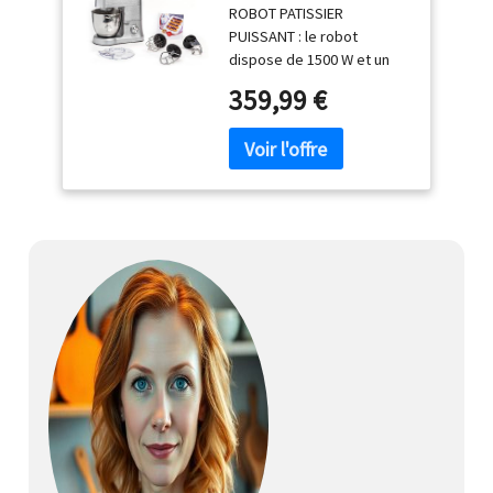
ROBOT PATISSIER
PUISSANT : le robot
dispose de 1500 W et un
bouton avec 8 vitesses
359,99 €
combiné à un mouvement
planétaire pour réussir
toutes les pâtisseries
ROBOT CUISINE AVEC
GRANDE CAPACITE : bol de
6,7 L équipé de 2 poignées
et d'un couvercle KIT DE
PATISSERIE EN INOX DE
QUALITE : fouet, batteur en
fonte pour les pâtes à
pâtisserie et pétrin en
fonte pour les pâtes
épaisses POUR ENCORE
PLUS DE RECETTES : équipé
de 4 sorties moteur, votre
robot pâtissier est
compatible avec plusieurs