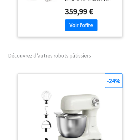
bouton avec 8 vitesses
359,99 €
combiné à un mouvement
planétaire pour réussir
toutes les pâtisseries
ROBOT CUISINE AVEC
GRANDE CAPACITE : bol de
6,7 L équipé de 2 poignées
et d'un couvercle KIT DE
Découvrez d’autres robots pâtissiers
PATISSERIE EN INOX DE
QUALITE : fouet, batteur en
fonte pour les pâtes à
pâtisserie et pétrin en
-24%
fonte pour les pâtes
épaisses POUR ENCORE
PLUS DE RECETTES : équipé
de 4 sorties moteur, votre
robot pâtissier est
compatible avec plusieurs
accessoires fournis en
option : blender, découpe
légumes, hachoir à viande,