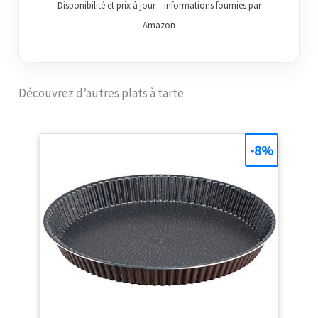
chaque fois Faire une
Disponibilité et prix à jour – informations fournies par
croûte uniformément
Amazon
cannelée est facile
grâce au bord alvéolé,
et l'émail épais résiste
aux rayures Le grès
Découvrez d’autres plats à tarte
durable dispose d'un
intérieur en émail de
pointe qui protège
contre les dommages
-8%
causés par les
ustensiles, les taches
et l'absorption des
odeurs Passe sans
effort du congélateur
au four à la table et fait
un beau plat de service
Disponible uniquement
chez SLT