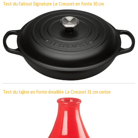
Test du faitout Signature Le Creuset en fonte 30 cm
Test du tajine en fonte émaillée Le Creuset 31 cm cerise