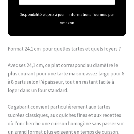
d'excellents résultats à
chaque fois Faire une
Disponibilité et prix à jour – informations fournies par
croûte uniformément
Amazon
cannelée est facile grâce
au bord alvéolé, et
l'émail épais résiste aux
rayures Le grès durable
Format 24,1 cm: pour quelles tartes et quels foyers ?
dispose d'un intérieur en
émail de pointe qui
protège contre les
Avec ses 24,1 cm, ce plat correspond au diamètre le
dommages causés par
plus courant pour une tarte maison: assez large pour 6
les ustensiles, les taches
et l'absorption des
à 8 parts selon l’épaisseur, tout en restant facile à
odeurs Passe sans effort
loger dans un four standard.
du congélateur au four à
la table et fait un beau
plat de service
Ce gabarit convient particulièrement aux tartes
Disponible uniquement
sucrées classiques, aux quiches fines et aux recettes
chez SLT
où l’on cherche une cuisson homogène sans passer sur
un grand format plus exigeant en temps de cuisson.