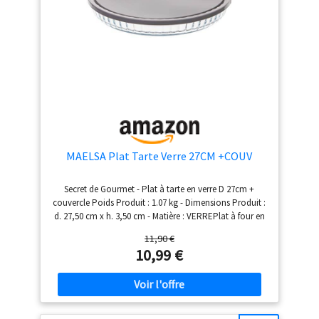
MAELSA Plat Tarte Verre 27CM +COUV
Secret de Gourmet - Plat à tarte en verre D 27cm +
couvercle Poids Produit : 1.07 kg - Dimensions Produit :
d. 27,50 cm x h. 3,50 cm - Matière : VERREPlat à four en
verre borosilicate avec couvercle : conserver, réchauffer
11,90 €
les aliments dans un même plat et cuire sans le
10,99 €
couvercle Modèle : Gris