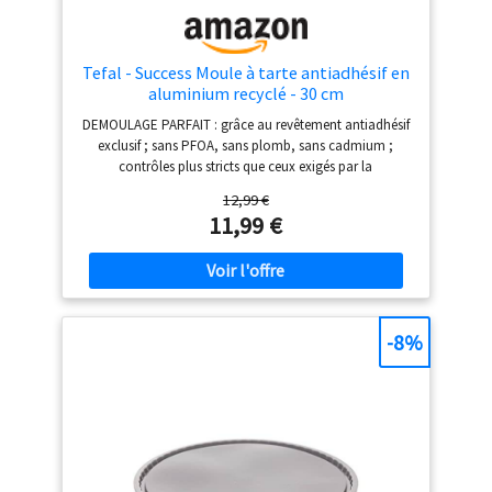
Tefal - Success Moule à tarte antiadhésif en
aluminium recyclé - 30 cm
DEMOULAGE PARFAIT : grâce au revêtement antiadhésif
exclusif ; sans PFOA, sans plomb, sans cadmium ;
contrôles plus stricts que ceux exigés par la
réglementation en vigueur sur le contact alimentaire
12,99 €
HAUTE RESISTANCE ET DURABILITE : fabriqué en
11,99 €
aluminium 100 % recyclé, 2 fois plus résistant que
l'aluminium classique CUISSON PARFAITE : diffusion
homogène de chaleur FABRIQUE EN ALUMINIUM 100%
RECYCLE : jusqu'à 2 fois plus résistant que l'aluminium
traditionnel ; Alliage ultra écologique nécessitant
jusqu'à 95% d'énergie en moins pour sa fabrication
-8%
ECO-RESPONSABLE : produit recyclable FACILE A
NETTOYER : compatible lave-vaisselle FABRIQUE EN
France