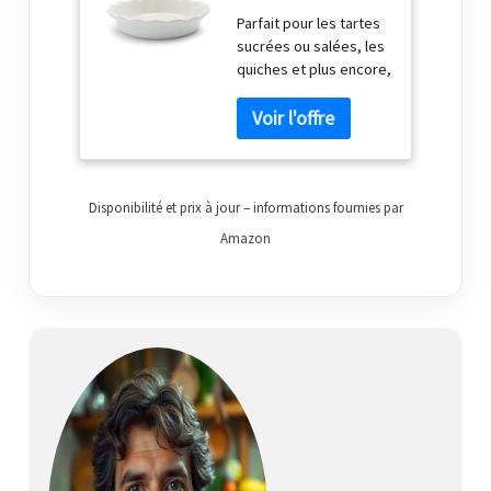
blanc
Parfait pour les tartes
sucrées ou salées, les
quiches et plus encore,
ce plat à tarte
classique offre un
chauffage doux et
uniforme pour
d'excellents résultats à
chaque fois Faire une
Disponibilité et prix à jour – informations fournies par
croûte uniformément
Amazon
cannelée est facile
grâce au bord alvéolé,
et l'émail épais résiste
aux rayures Le grès
durable dispose d'un
intérieur en émail de
pointe qui protège
contre les dommages
causés par les
ustensiles, les taches
et l'absorption des