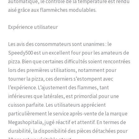
automatique, le contrôle de la température est rendu
spécialement pour vous
aisé grâce aux flammèches modulables.
aider à améliorer la pâte et
pour vous faire obtenir
d'excellents résultats.
Expérience utilisateur
Les avis des consommateurs sont unanimes : le
Speedy500 est un excellent four pour les amateurs de
pizza. Bien que certaines difficultés soient rencontrées
lors des premières utilisations, notamment pour
tourner la pizza, ces derniers s’estompent avec
l’expérience. L’ajustement des flammes, tant
inférieures que latérales, est primordial pour une
cuisson parfaite. Les utilisateurs apprécient
particulièrement le service après-vente de la marque
Megashopitalia, jugé réactif et attentif. En termes de
durabilité, la disponibilité des pièces détachées pour