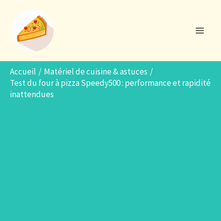
Aller
R
au
e
contenu
c
h
e
Accueil
Matériel de cuisine & astuces
Test du four à pizza Speedy500 : performance et rapidité
r
inattendues
c
h
e
r