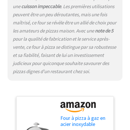
encore ! Alimenté au gaz
une
cuisson impeccable
. Les premières utilisations
pour une plus grande
peuvent être un peu déroutantes, mais une fois
facilité et un réglage
Atteint 500 °C en 20
maîtrisé, ce four se révèle être un allié de choix pour
minutes Pizzas cuites sur
les amateurs de pizzas maison. Avec une
note de 5
pierre en seulement 60
pour la qualité de fabrication et le service après-
secondes. À l'intérieur du
four, vous trouverez en
vente, ce four à pizza se distingue par sa robustesse
cadeau le livre de recettes
et sa fiabilité, faisant de lui un investissement
pour les « fours
judicieux pour quiconque souhaite savourer des
Megashopitalia » créé
spécialement pour vous
pizzas dignes d’un restaurant chez soi.
aider à améliorer la pâte et
pour vous faire obtenir
d'excellents résultats.
Four à pizza à gaz en
acier inoxydable