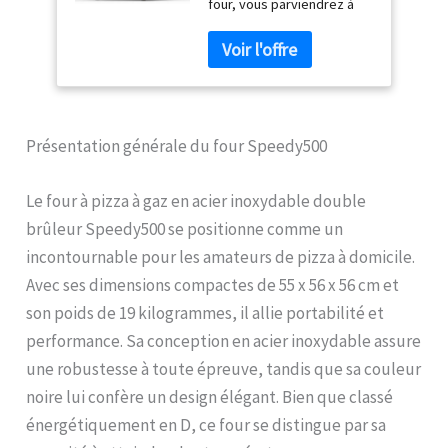
four, vous parviendrez à
degrés four à pizza
avoir d'excellents résultats
d'extérieur (four
dès la première utilisation
Speedy500)
car le four a été conçu pour
cuisiner la pizza en
seulement 60 secondes
Combinant un design
Présentation générale du four Speedy500
sensationnel à la praticité
de la cuisson au gaz, une
grande pierre réfractaire
Le four à pizza à gaz en acier inoxydable double
en cordiérite et deux
brûleur Speedy500 se positionne comme un
brûleurs à gaz. L'allumage
incontournable pour les amateurs de pizza à domicile.
au gaz est instantané au
gaz et vous serez prêt à
Avec ses dimensions compactes de 55 x 56 x 56 cm et
cuisiner en 20 minutes. De
son poids de 19 kilogrammes, il allie portabilité et
plus, l'intérieur du four est
performance. Sa conception en acier inoxydable assure
bien spacieux et haut et
vous permettra de tourner
une robustesse à toute épreuve, tandis que sa couleur
les pizzas
noire lui confère un design élégant. Bien que classé
confortablement, ou de
énergétiquement en D, ce four se distingue par sa
faire cuire le pain et un rôti
de viande. Double brûleur