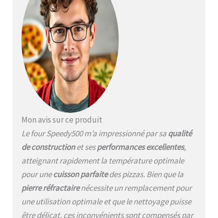
brûleurs à gaz. L'allumage
au gaz est instantané au
gaz et vous serez prêt à
cuisiner en 20 minutes. De
plus, l'intérieur du four est
bien spacieux et haut et
vous permettra de tourner
les pizzas
confortablement, ou de
faire cuire le pain et un rôti
de viande. Double brûleur
Mon avis sur ce produit
innovant un brûleur latéral
et un brûleur placé sous la
Le four Speedy500 m’a impressionné par sa
qualité
pierre pour vous garantir
de construction
et ses
performances excellentes
,
des cuissons parfaites
atteignant rapidement la température optimale
même après des dizaines
de cuissons Zone de
pour une
cuisson parfaite
des pizzas. Bien que la
cuisson extra-large pour
pierre réfractaire
nécessite un remplacement pour
pizzas d'environ 33 x 35 cm
une utilisation optimale et que le nettoyage puisse
de diamètre, rôtis de
viande, pain et bien plus
être délicat, ces inconvénients sont compensés par