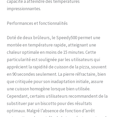
capacité à atteindre des températures
innovant un brûleur latéral
impressionnantes.
et un brûleur placé sous la
pierre pour vous garantir
des cuissons parfaites
Performances et fonctionnalités
même après des dizaines
de cuissons Zone de
Doté de deux brûleurs, le Speedy500 permet une
cuisson extra-large pour
pizzas d'environ 33 x 35 cm
montée en température rapide, atteignant une
de diamètre, rôtis de
chaleur optimale en moins de 15 minutes. Cette
viande, pain et bien plus
particularité est soulignée par les utilisateurs qui
encore ! Alimenté au gaz
pour une plus grande
apprécient la rapidité de cuisson de la pizza, souvent
facilité et un réglage
en 90 secondes seulement. La pierre réfractaire, bien
Atteint 500 °C en 20
que critiquée pour son inadaptation initiale, assure
minutes Pizzas cuites sur
pierre en seulement 60
une cuisson homogène lorsque bien utilisée.
secondes. À l'intérieur du
Cependant, certains utilisateurs recommandent de la
four, vous trouverez en
substituer par un biscotto pour des résultats
cadeau le livre de recettes
pour les « fours
optimaux. Malgré l’absence de fonction d’arrêt
Megashopitalia » créé