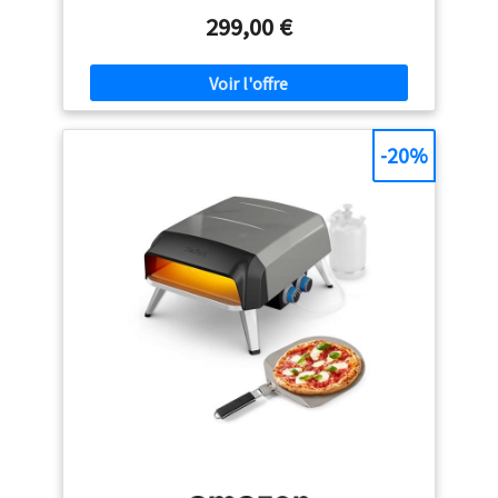
croûte croustillante et aérée, digne d'une véritable
299,00 €
pizzeria italienne Le design élégant du Black Edition
pizza oven Ce pizza oven se distingue par son design
"Black Edition" noir mat et ses boutons LED. Livré avec
une porte isolante, il allie élégance et performance.
C'est l'appareil idéal pour cuisiner avec style sur votre
terrasse tout en impressionnant vos invités Cuisson
-20%
authentique dans un four avec pierre pizza La réussite
est garantie grâce à ce four avec pierre pizza en
cordiérite rotative. La pierre accumule la chaleur du
brûleur en U pour une cuisson parfaite. L'espace
intérieur permet de cuire des pizzas généreuses jusqu'à
34 cm de diamètre avec une croûte dorée La
technologie innovante du revolve pizza oven Profitez
de la technologie du revolve pizza oven. Le moteur fait
tourner la pierre silencieusement, assurant une cuisson
à 360 degrés sans manipulation. Votre pizza est cuite
uniformément, sans bords brûlés, pour un résultat
professionnel sans aucun effort Matériaux durables et
conception robuste Conçu pour durer, ce modèle
possède un corps double couche en acier inoxydable
SS430 et une coque laquée. C'est un investissement
durable pour les amateurs exigeants qui veulent la