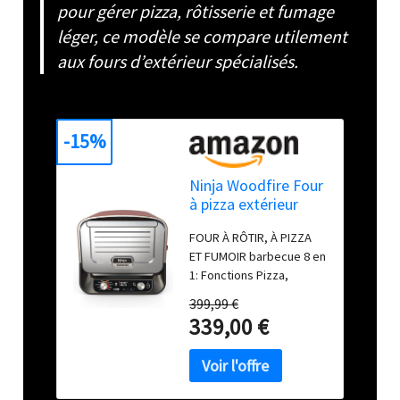
pour gérer pizza, rôtisserie et fumage
léger, ce modèle se compare utilement
aux fours d’extérieur spécialisés.
-15%
Ninja Woodfire Four
à pizza extérieur
électrique 8-en-1
FOUR À RÔTIR, À PIZZA
OO101EU
ET FUMOIR barbecue 8 en
1: Fonctions Pizza,
Rôtissoire Max.,
399,99 €
Rôtissoire Gourmet,
339,00 €
Chaleur Dessus, Four,
Fumoir, Déshydratation,
et Maintien au Chaud.
Sortez la cuisine dehors