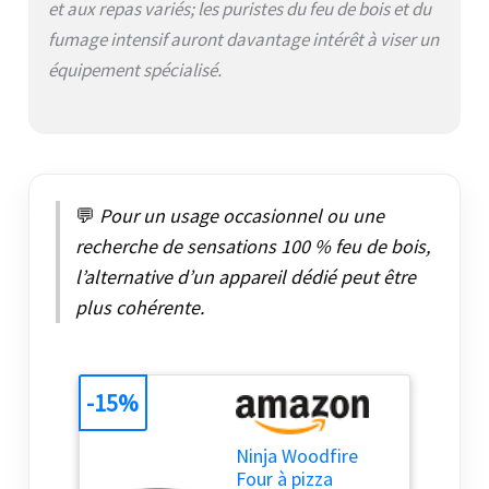
et aux repas variés; les puristes du feu de bois et du
Woodfire. Fumage lent
fumage intensif auront davantage intérêt à viser un
et faible pour des
viandes tendres. Inclut
équipement spécialisé.
des sacs starter avec
des mélanges robuste
et tout usage DANS LA
BOÎTE: four d'extérieur
Ninja Woodfire, pierre
à pizza, cadre
💬
Pour un usage occasionnel ou une
d'accessoires, plaque
recherche de sensations 100 % feu de bois,
Pro-Heat, grille de
rôtisserie, boîte de
l’alternative d’un appareil dédié peut être
fumage, pelle à
plus cohérente.
granulés, 2x sacs
starter de granulés.
2400W. Poids: 14,6kg.
Couleur: orange foncé
-15%
DIMENSIONS: H 38cm x
L 45,7cm x P 54,6cm
environ. Utilisation
Ninja Woodfire
extérieure uniquement
Four à pizza