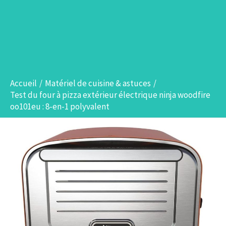
Accueil
Matériel de cuisine & astuces
Test du four à pizza extérieur électrique ninja woodfire
oo101eu : 8-en-1 polyvalent