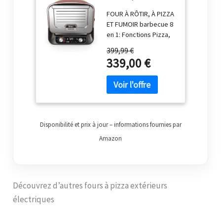
extérieur
FOUR À RÔTIR, À PIZZA
électrique 8-en-1
ET FUMOIR barbecue 8
OO101EU
en 1: Fonctions Pizza,
Rôtissoire Max.,
399,99 €
Rôtissoire Gourmet,
339,00 €
Chaleur Dessus, Four,
Fumoir,
Déshydratation, et
Maintien au Chaud.
Sortez la cuisine
dehors et libérez un
Disponibilité et prix à jour – informations fournies par
monde de saveurs
FOUR À PIZZA
Amazon
D'ARTISAN: pizzas en
moins de 3 minutes*.
Réglages artisanale,
fine, New York, Deep
Découvrez d’autres fours à pizza extérieurs
Pan, calzone et
électriques
réglages perso. Inclut
une pierre à pizza.