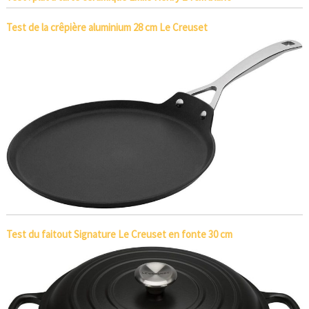
Test de la crêpière aluminium 28 cm Le Creuset
Test du faitout Signature Le Creuset en fonte 30 cm