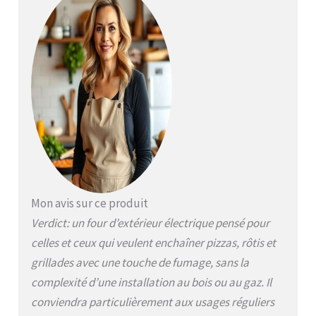
une pierre à pizza.
(*N'inclut pas de temps
de préchauffage, cuite
à 370°C) CHALEUR
ÉLEVÉE 370°C: inspiré
par les four en briques,
sifflant, noir, brûlant.
Chaleur électrique très
élevée pour un
contrôle total de la
température, Peut
contenir jusqu'à 5 kg
de bœuf, 2 carrés de
Mon avis sur ce produit
côtes, un repas
Verdict: un four d’extérieur électrique pensé pour
plateau ou une pizza
de 30cm TECHNOLOGIE
celles et ceux qui veulent enchaîner pizzas, rôtis et
WOODFIRE: ajoutez
grillades avec une touche de fumage, sans la
facilement des arômes
complexité d’une installation au bois ou au gaz. Il
fumés à tout ce que
vous faites avec des
conviendra particulièrement aux usages réguliers
granulés 100% bois