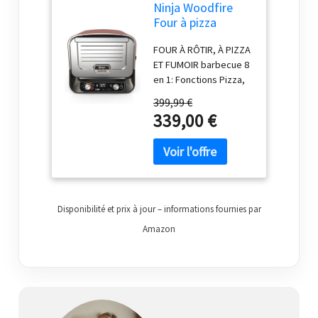
Ninja Woodfire
Four à pizza
extérieur
FOUR À RÔTIR, À PIZZA
électrique 8-en-1
ET FUMOIR barbecue 8
OO101EU
en 1: Fonctions Pizza,
Rôtissoire Max.,
399,99 €
Rôtissoire Gourmet,
339,00 €
Chaleur Dessus, Four,
Fumoir,
Déshydratation, et
Maintien au Chaud.
Sortez la cuisine
dehors et libérez un
Disponibilité et prix à jour – informations fournies par
monde de saveurs
FOUR À PIZZA
Amazon
D'ARTISAN: pizzas en
moins de 3 minutes*.
Réglages artisanale,
fine, New York, Deep
Pan, calzone et
réglages perso. Inclut