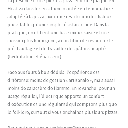
La présence d’une pierre à pizza et d’une plaque Pro-
foncé DIMENSIONS: H
Heat va dans le sens d’une montée en température
38cm x L 45,7cm x P
adaptée à la pizza, avec une restitution de chaleur
54,6cm environ.
Utilisation extérieure
plus stable qu’une simple résistance nue. Dans la
uniquement
pratique, on obtient une base mieux saisie et une
cuisson plus homogène, à condition de respecter le
préchauffage et de travailler des pâtons adaptés
(hydratation et épaisseur).
Face aux fours à bois dédiés, l’expérience est
différente: moins de gestion « artisanale », mais aussi
moins de caractère de flamme. En revanche, pour un
usage régulier, l’électrique apporte un confort
d’exécution et une régularité qui comptent plus que
le folklore, surtout si vous enchaînez plusieurs pizzas.