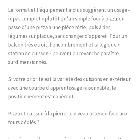
TECHNOLOGIE
WOODFIRE: ajoutez
Le format et l’équipement inclus suggèrent un usage «
facilement des arômes
repas complet » plutôt qu’un simple four à pizza: on
fumés à tout ce que vous
faites avec des granulés
passe d’une pizza à une pièce rôtie, puis à des
100% bois Woodfire.
légumes sur plaque, sans changer d’appareil. Pour un
Fumage lent et faible
balcon très étroit, l’encombrement et la logique «
pour des viandes
tendres. Inclut des sacs
station de cuisson » peuvent en revanche paraître
starter avec des
surdimensionnés.
mélanges robuste et
tout usage DANS LA
BOÎTE: four d'extérieur
Si votre priorité est la variété des cuissons en extérieur
Ninja Woodfire, pierre à
avec une courbe d’apprentissage raisonnable, le
pizza, cadre
positionnement est cohérent.
d'accessoires, plaque
Pro-Heat, grille de
rôtisserie, boîte de
Pizza et cuisson à la pierre: le niveau attendu face aux
fumage, pelle à granulés,
fours dédiés ?
2x sacs starter de
granulés. 2400W. Poids:
14,6kg. Couleur: orange