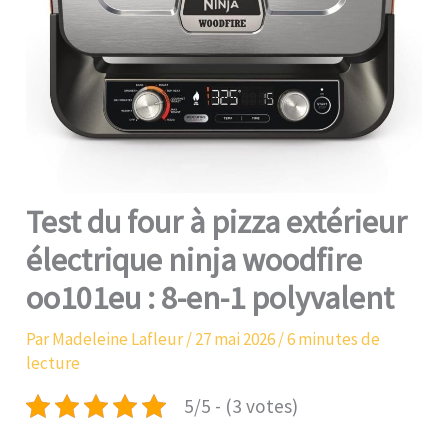
Test du four à pizza extérieur
électrique ninja woodfire
oo101eu : 8-en-1 polyvalent
Par
Madeleine Lafleur
/
27 mai 2026
/
6 minutes de
lecture
5/5 - (3 votes)