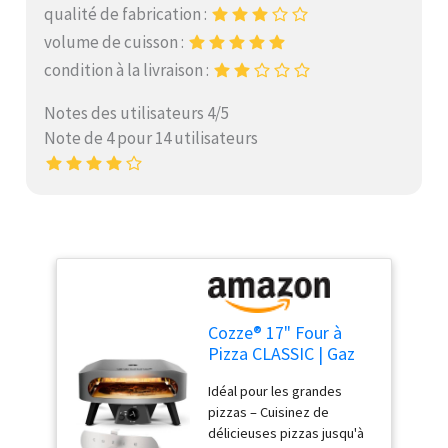
qualité de fabrication :
volume de cuisson :
condition à la livraison :
Notes des utilisateurs 4/5
Note de 4 pour 14 utilisateurs
Cozze® 17" Four à
Pizza CLASSIC | Gaz
30 mbar | Grande
Idéal pour les grandes
pierre en cordiérite
pizzas – Cuisinez de
incluse | Double
délicieuses pizzas jusqu'à
chambre en acier