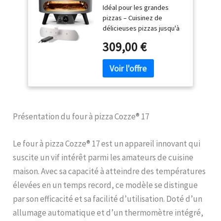
Idéal pour les grandes
pierre en cordiérite
pizzas – Cuisinez de
incluse | Double
délicieuses pizzas jusqu'à
chambre en acier
43 cm de diamètre avec
inoxydable | Allumage
309,00 €
une cuisson homogène et
automatique |
rapide en 2 minutes.
Thermomètre intégré
Technologie à double
| Cuisson rapide 2 min
chambre – Répartition
optimale de la chaleur
grâce à une structure
interne en acier inoxydable
Présentation du four à pizza Cozze® 17
SS430 ultra-résistante.
Pierre à pizza extra-large
incluse – Pierre en
Le four à pizza Cozze® 17 est un appareil innovant qui
cordiérite de 43 x 43 cm,
suscite un vif intérêt parmi les amateurs de cuisine
parfaite pour une cuisson
maison. Avec sa capacité à atteindre des températures
professionnelle et
uniforme. Allumage
élevées en un temps record, ce modèle se distingue
automatique & contrôle
par son efficacité et sa facilité d’utilisation. Doté d’un
précis – Simple et rapide,
allumage automatique et d’un thermomètre intégré,
le four s'allume en un