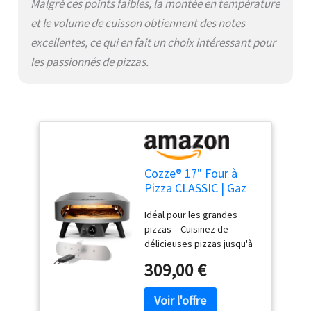
Malgré ces points faibles, la montée en température
et le volume de cuisson obtiennent des notes
excellentes, ce qui en fait un choix intéressant pour
les passionnés de pizzas.
Cozze® 17" Four à
Pizza CLASSIC | Gaz
30 mbar | Grande
Idéal pour les grandes
pierre en cordiérite
pizzas – Cuisinez de
incluse | Double
délicieuses pizzas jusqu'à
chambre en acier
43 cm de diamètre avec
inoxydable | Allumage
309,00 €
une cuisson homogène et
automatique |
rapide en 2 minutes.
Thermomètre intégré
Technologie à double
| Cuisson rapide 2 min