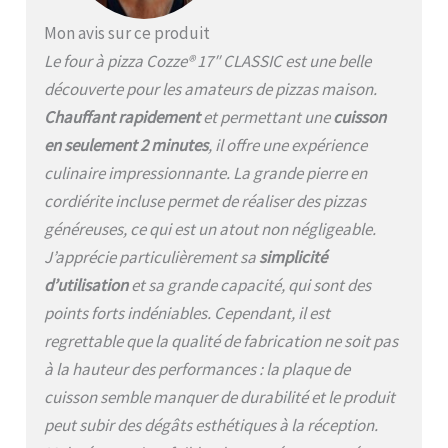
Conçu pour durer –
Mon avis sur ce produit
Matériaux de haute qualité
Le four à pizza Cozze® 17″ CLASSIC est une belle
avec revêtement
thermorésistant et pieds
découverte pour les amateurs de pizzas maison.
avec tampons en
Chauffant rapidement
et permettant une
cuisson
caoutchouc pour une
en seulement 2 minutes
, il offre une expérience
stabilité maximale.
culinaire impressionnante. La grande pierre en
cordiérite incluse permet de réaliser des pizzas
généreuses, ce qui est un atout non négligeable.
J’apprécie particulièrement sa
simplicité
d’utilisation
et sa grande capacité, qui sont des
points forts indéniables. Cependant, il est
regrettable que la qualité de fabrication ne soit pas
à la hauteur des performances : la plaque de
cuisson semble manquer de durabilité et le produit
peut subir des dégâts esthétiques à la réception.