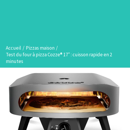
Accueil
Pizzas maison
Test du four à pizza Cozze® 17″ : cuisson rapide en 2
minutes