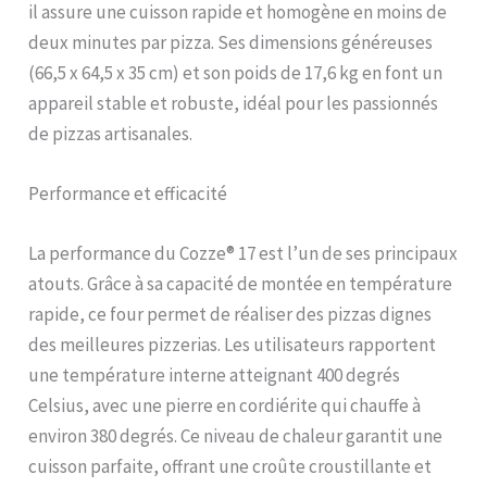
instant et son
il assure une cuisson rapide et homogène en moins de
thermomètre intégré
deux minutes par pizza. Ses dimensions généreuses
garantit une maîtrise
(66,5 x 64,5 x 35 cm) et son poids de 17,6 kg en font un
parfaite de la cuisson.
Conçu pour durer –
appareil stable et robuste, idéal pour les passionnés
Matériaux de haute qualité
de pizzas artisanales.
avec revêtement
thermorésistant et pieds
Performance et efficacité
avec tampons en
caoutchouc pour une
stabilité maximale.
La performance du Cozze® 17 est l’un de ses principaux
atouts. Grâce à sa capacité de montée en température
rapide, ce four permet de réaliser des pizzas dignes
des meilleures pizzerias. Les utilisateurs rapportent
une température interne atteignant 400 degrés
Celsius, avec une pierre en cordiérite qui chauffe à
environ 380 degrés. Ce niveau de chaleur garantit une
cuisson parfaite, offrant une croûte croustillante et