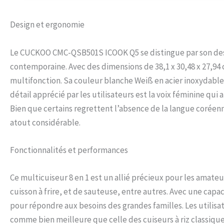
pression de 26 p
confortable tou
est reconnue int
Design et ergonomie
dans l'industrie, 
avec intégrité
Le CUCKOO CMC-QSB501S ICOOK Q5 se distingue par son desi
contemporaine. Avec des dimensions de 38,1 x 30,48 x 27,94 
multifonction. Sa couleur blanche Weiß en acier inoxydabl
détail apprécié par les utilisateurs est la voix féminine qu
Bien que certains regrettent l’absence de la langue coréenne 
atout considérable.
Fonctionnalités et performances
Ce multicuiseur 8 en 1 est un allié précieux pour les amateur
cuisson à frire, et de sauteuse, entre autres. Avec une capa
pour répondre aux besoins des grandes familles. Les utilisat
comme bien meilleure que celle des cuiseurs à riz classique