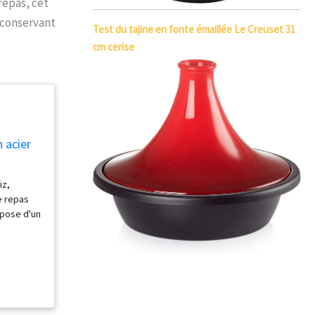
repas, cet
n conservant
Test du tajine en fonte émaillée Le Creuset 31
cm cerise
 acier
iz,
e repas
spose d'un
e vocal
ement que
dhésive
une
n et à la
e