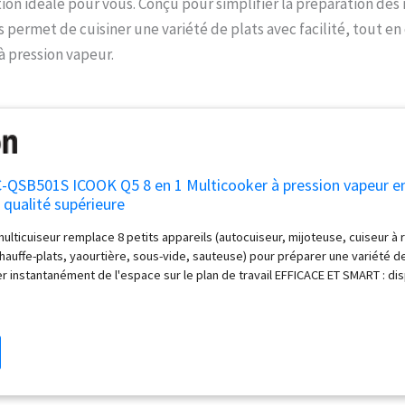
ion idéale pour vous. Conçu pour simplifier la préparation des 
us permet de cuisiner une variété de plats avec facilité, tout e
à pression vapeur.
SB501S ICOOK Q5 8 en 1 Multicooker à pression vapeur en
 qualité supérieure
 multicuiseur remplace 8 petits appareils (autocuiseur, mijoteuse, cuiseur à r
hauffe-plats, yaourtière, sous-vide, sauteuse) pour préparer une variété d
er instantanément de l'espace sur le plan de travail EFFICACE ET SMART : di
ial complet avec commandes tactiles, d'une minuterie préréglée, d'un guid
lais, chinois) et de fonctions qui cuisent les repas jusqu'à 70 % plus rapid
ionnelle sur la cuisinière Qualité supérieure : dispose d'une casserole antia
es en acier inoxydable de qualité alimentaire et en aluminium, qui permet 
me de la température et garantit la durabilité grâce à la chaleur, à la pressio
Émission de vapeur sûre : émet automatiquement le niveau industriel haut