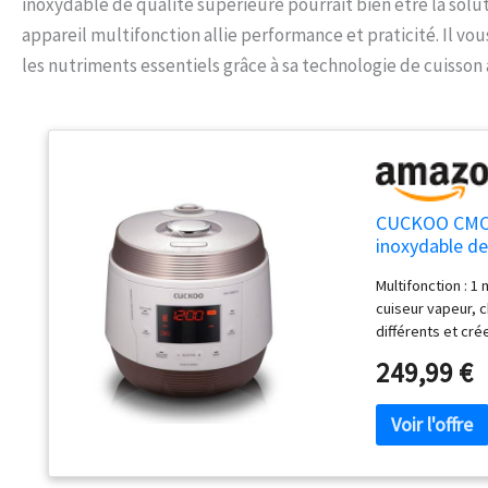
inoxydable de qualité supérieure pourrait bien être la solut
appareil multifonction allie performance et praticité. Il vo
les nutriments essentiels grâce à sa technologie de cuisson 
CUCKOO CMC-Q
inoxydable de
Multifonction : 1
cuiseur vapeur, c
différents et cré
écran LED conviv
249,99 €
en 2 langues (ang
la cuisson tradit
durable à 2 couch
répartition unifor
vapeur extrêmes 