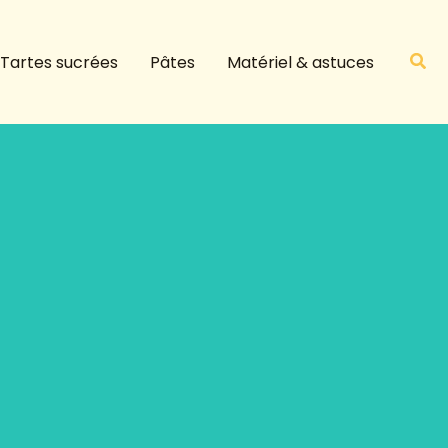
R
e
Rech
Tartes sucrées
Pâtes
Matériel & astuces
c
h
e
r
c
h
e
r