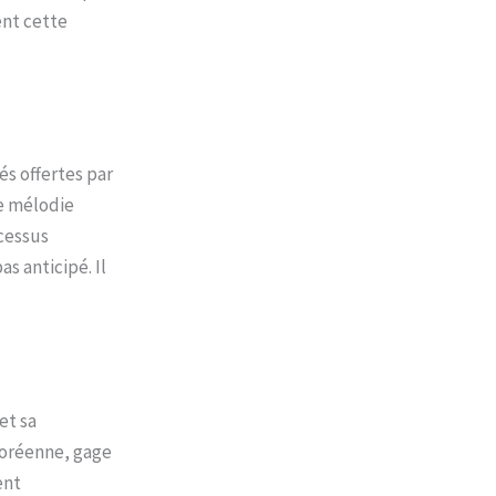
ent cette
és offertes par
ne mélodie
ocessus
s anticipé. Il
et sa
 coréenne, gage
ent