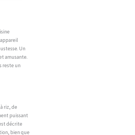
 sûre et
: CUCKOO
ience
riqués
isine
 appareil
bustesse. Un
 et amusante.
s reste un
à riz, de
mment puissant
est décrite
tion, bien que