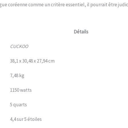
gue coréenne comme un critère essentiel, il pourrait être judi
Détails
CUCKOO
38,1 x 30,48 x 27,94 cm
7,48 kg
1150 watts
5 quarts
4,4 sur 5 étoiles