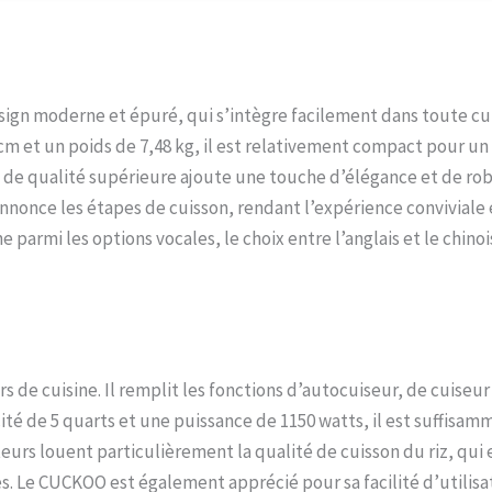
si (178 kPa) en douceur et silencieusement pour une expérience de cuisson
t en conservant complètement les arômes Marque coréenne de confiance 
ernationalement pour son excellente qualité et avec plus de 40 ans d'expér
a perfectionné l'art de la cuisson du riz et de la fabrication de produits fab
gn moderne et épuré, qui s’intègre facilement dans toute cu
cm et un poids de 7,48 kg, il est relativement compact pour un
e de qualité supérieure ajoute une touche d’élégance et de ro
i annonce les étapes de cuisson, rendant l’expérience conviviale
parmi les options vocales, le choix entre l’anglais et le chinoi
s de cuisine. Il remplit les fonctions d’autocuiseur, de cuiseur 
cité de 5 quarts et une puissance de 1150 watts, il est suffisa
eurs louent particulièrement la qualité de cuisson du riz, qui 
s. Le CUCKOO est également apprécié pour sa facilité d’utilisa