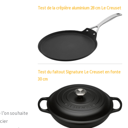
Test de la crêpière aluminium 28 cm Le Creuset
Test du faitout Signature Le Creuset en fonte
30 cm
 l’on souhaite
cier